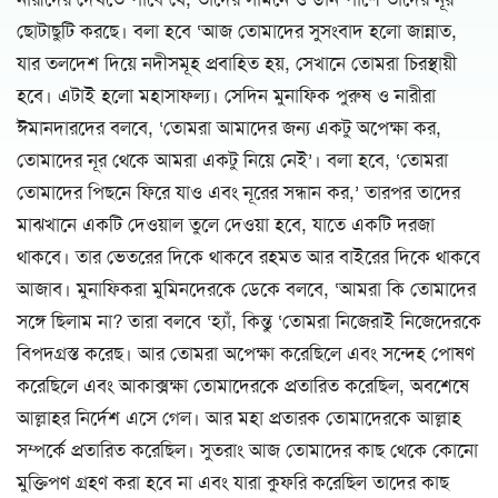
ছোটাছুটি করছে। বলা হবে ‘আজ তোমাদের সুসংবাদ হলো জান্নাত,
যার তলদেশ দিয়ে নদীসমূহ প্রবাহিত হয়, সেখানে তোমরা চিরস্থায়ী
হবে। এটাই হলো মহাসাফল্য। সেদিন মুনাফিক পুরুষ ও নারীরা
ঈমানদারদের বলবে, ‘তোমরা আমাদের জন্য একটু অপেক্ষা কর,
তোমাদের নূর থেকে আমরা একটু নিয়ে নেই’। বলা হবে, ‘তোমরা
তোমাদের পিছনে ফিরে যাও এবং নূরের সন্ধান কর,’ তারপর তাদের
মাঝখানে একটি দেওয়াল তুলে দেওয়া হবে, যাতে একটি দরজা
থাকবে। তার ভেতরের দিকে থাকবে রহমত আর বাইরের দিকে থাকবে
আজাব। মুনাফিকরা মুমিনদেরকে ডেকে বলবে, ‘আমরা কি তোমাদের
সঙ্গে ছিলাম না? তারা বলবে ‘হ্যাঁ, কিন্তু ‘তোমরা নিজেরাই নিজেদেরকে
বিপদগ্রস্ত করেছ। আর তোমরা অপেক্ষা করেছিলে এবং সন্দেহ পোষণ
করেছিলে এবং আকাক্সক্ষা তোমাদেরকে প্রতারিত করেছিল, অবশেষে
আল্লাহর নির্দেশ এসে গেল। আর মহা প্রতারক তোমাদেরকে আল্লাহ
সম্পর্কে প্রতারিত করেছিল। সুতরাং আজ তোমাদের কাছ থেকে কোনো
মুক্তিপণ গ্রহণ করা হবে না এবং যারা কুফরি করেছিল তাদের কাছ