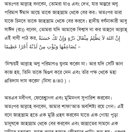
অতঃপর আল্লাহ বলবেন, তোমরা যাও এবং দেখ, যার অন্তরে অণু
পরিমাণ ঈমান আছে তাকে জাহান্নাম থেকে বের কর। অতঃপর তারা
যাকে চিনবে তাকে জাহান্নাম থেকে বের করবে। হাদীছ বর্ণনাকারী আবু
সাঈদ (রাঃ) বলেন, তোমরা যদি আমাকে বিশ্বাস না কর তাহলে আল্লাহ্
এই বাণী পাঠ কর, إِنَّ اللهَ لاَ يَظْلِمُ مِثْقَالَ ذَرَّةٍ وَإِنْ تَكُ حَسَنَةٌ
يُضَاعِفْهَا وَيُؤْتِ مِنْ لَدُنْهُ أَجْرًا عَظِيمًا –
‘নিশ্চয়ই আল্লাহ অণু পরিমাণও যুলম করেন না। আর যদি সেটি ভাল
কাজ হয়, তিনি তাকে দ্বিগুণ করে দেন এবং তাঁর পক্ষ থেকে মহা
প্রতিদান দান করেন’ (নিসা ৪/৪0 ) ।
অতএব নবীগণ, ফেরেশ্তাগণ এবং মুমিনগণ সুপারিশ করবেন।
অতঃপর আল্লাহ বলবেন, আমার শাফা’আত অবশিষ্ট্য রয়ে গেল। এই
বলে জাহান্নাম হতে এক মুষ্ঠি গ্রহণ করবেন যাতে এক গোছা পুড়া
মানুষকে জাহান্নাম থেকে বের করবেন এবং জান্নাতের সামনে এক
নদীতে চুবাবেন, যাকে আবে হায়াত (জীবনের পানি) বলা হয়। এরপর