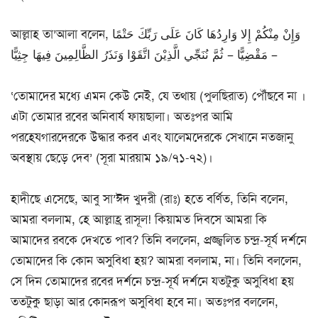
আল্লাহ তা’আলা বলেন, وَإِنْ مِنْكُمْ إِلا وَارِدُهَا كَانَ عَلَى رَبِّكَ حَتْمًا
مَقْضِيًّا – ثُمَّ نُنَجِّي الَّذِيْنَ اتَّقَوْا وَنَذَرُ الظَّالِمِينَ فِيهَا جِثِيًّا –
‘তোমাদের মধ্যে এমন কেউ নেই, যে তথায় (পুলছিরাত) পৌঁছবে না ।
এটা তোমার রবের অনিবার্য ফায়ছালা। অতঃপর আমি
পরহেযগারদেরকে উদ্ধার করব এবং যালেমদেরকে সেখানে নতজানু
অবস্থায় ছেড়ে দেব’ (সূরা মারয়াম ১৯/৭১-৭২)।
হাদীছে এসেছে, আবু সা’ঈদ খুদরী (রাঃ) হতে বর্ণিত, তিনি বলেন,
আমরা বললাম, হে আল্লাহ্র রাসূল! কিয়ামত দিবসে আমরা কি
আমাদের রবকে দেখতে পাব? তিনি বললেন, প্রজ্জ্বলিত চন্দ্র-সূর্য দর্শনে
তোমাদের কি কোন অসুবিধা হয়? আমরা বললাম, না। তিনি বললেন,
সে দিন তোমাদের রবের দর্শনে চন্দ্ৰ-সূর্য দর্শনে যতটুকু অসুবিধা হয়
ততটুকু ছাড়া আর কোনরূপ অসুবিধা হবে না। অতঃপর বললেন,