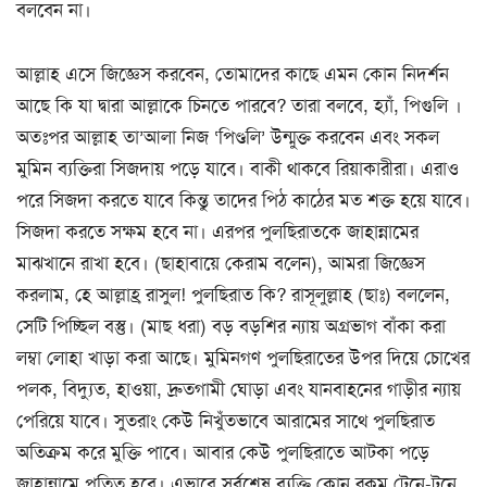
বলবেন না।
আল্লাহ এসে জিজ্ঞেস করবেন, তোমাদের কাছে এমন কোন নিদর্শন
আছে কি যা দ্বারা আল্লাকে চিনতে পারবে? তারা বলবে, হ্যাঁ, পিগুলি ।
অতঃপর আল্লাহ তা’আলা নিজ ‘পিণ্ডলি’ উন্মুক্ত করবেন এবং সকল
মুমিন ব্যক্তিরা সিজদায় পড়ে যাবে। বাকী থাকবে রিয়াকারীরা। এরাও
পরে সিজদা করতে যাবে কিন্তু তাদের পিঠ কাঠের মত শক্ত হয়ে যাবে।
সিজদা করতে সক্ষম হবে না। এরপর পুলছিরাতকে জাহান্নামের
মাঝখানে রাখা হবে। (ছাহাবায়ে কেরাম বলেন), আমরা জিজ্ঞেস
করলাম, হে আল্লাহ্র রাসুল! পুলছিরাত কি? রাসূলুল্লাহ (ছাঃ) বললেন,
সেটি পিচ্ছিল বস্তু। (মাছ ধরা) বড় বড়শির ন্যায় অগ্রভাগ বাঁকা করা
লম্বা লোহা খাড়া করা আছে। মুমিনগণ পুলছিরাতের উপর দিয়ে চোখের
পলক, বিদ্যুত, হাওয়া, দ্রুতগামী ঘোড়া এবং যানবাহনের গাড়ীর ন্যায়
পেরিয়ে যাবে। সুতরাং কেউ নিখুঁতভাবে আরামের সাথে পুলছিরাত
অতিক্রম করে মুক্তি পাবে। আবার কেউ পুলছিরাতে আটকা পড়ে
জাহান্নামে পতিত হবে। এভাবে সর্বশেষ ব্যক্তি কোন রকম টেনে-টুনে