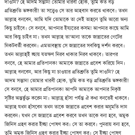
দাওনি? হে আদম সন্তান! তোমার খারবী হোক, তুমি কত বড়
প্রতিশ্রুতি ভঙ্গকারী! তা সত্ত্বেও সে তার আহবান করতে থাকবে। তখন
আল্লাহ বলবেন, আমি যদি তোমাকে তা দেই তাহলে তুমি আরো অন্য
কিছু চাইবে। সে বলবে, আপনার ইয্যতের কসম! আপনার কাছে আমি
আর কিছু চাইব না। তখন আল্লাহ তা’আলা তাকে জান্নাতের গেটের
নিকটবর্তী করবেন। এমতাবস্থায় সে জান্নাতের সবকিছু দর্শন করবে।
তখন আল্লাহ্ই চ্ছায় যতক্ষণ নিরব থাকার নিরব থাকবে। তারপর
বলবে, হে আমার প্রতিপালক! আমাকে জান্নাতে প্রবেশ করিয়ে দিন।
আল্লাহ বলবেন, আর কিছু না চাওয়ার প্রতিশ্রুতি তুমি দাওনি? হে
আদম সন্তান! তোমার খারবী হোক, তুমি কত বড় প্রতিশ্রুতি ভঙ্গকারী!
সে বলবে, হে আমার প্রতিপালক! আপনি আমাকে আপনার নিকৃষ্ট
সৃষ্টির অন্তর্ভুক্ত করেন না। আল্লাহ্র হাঁসা পর্যন্ত ঐ কথা বলতেই থাকবে।
আল্লাহ যখন হাঁসবেন তখন তাকে জান্নাতে প্রবেশ করার অনুমতি দান
করবেন। যখন সে জান্নাতে প্রবেশ করবে তখন তাকে বলা হবে, অমুক
জিনিস গ্রহণ করার ইচ্ছা পোষণ কর। সে তা করবে। পুনরায় বলা হবে,
তুমি অমুক জিনিস গ্রহণ করার ইচ্ছা পোষণ কর। সে ইচ্ছা পোষণ