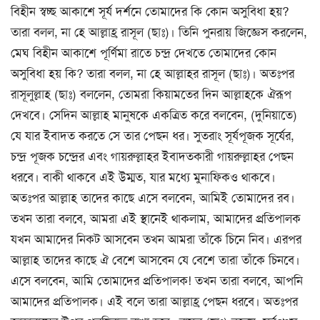
বিহীন স্বচ্ছ আকাশে সূর্য দর্শনে তোমাদের কি কোন অসুবিধা হয়?
তারা বলল, না হে আল্লাহ্র রাসূল (ছাঃ)। তিনি পুনরায় জিজ্ঞেস করলেন,
মেঘ বিহীন আকাশে পূর্ণিমা রাতে চন্দ্র দেখতে তোমাদের কোন
অসুবিধা হয় কি? তারা বলল, না হে আল্লাহর রাসূল (ছাঃ)। অতঃপর
রাসূলুল্লাহ (ছাঃ) বললেন, তোমরা কিয়ামতের দিন আল্লাহকে ঐরূপ
দেখবে। সেদিন আল্লাহ মানুষকে একত্রিত করে বলবেন, (দুনিয়াতে)
যে যার ইবাদত করতে সে তার পেছন ধর। সুতরাং সূর্যপূজক সূর্যের,
চন্দ্র পূজক চন্দ্রের এবং গায়রুল্লাহর ইবাদতকারী গায়রুল্লাহর পেছন
ধরবে। বাকী থাকবে এই উম্মত, যার মধ্যে মুনাফিকও থাকবে।
অতঃপর আল্লাহ তাদের কাছে এসে বলবেন, আমিই তোমাদের রব।
তখন তারা বলবে, আমরা এই স্থানেই থাকলাম, আমাদের প্রতিপালক
যখন আমাদের নিকট আসবেন তখন আমরা তাঁকে চিনে নিব। এরপর
আল্লাহ তাদের কাছে ঐ বেশে আসবেন যে বেশে তারা তাঁকে চিনবে।
এসে বলবেন, আমি তোমাদের প্রতিপালক! তখন তারা বলবে, আপনি
আমাদের প্রতিপালক। এই বলে তারা আল্লাহ্র পেছন ধরবে। অতঃপর