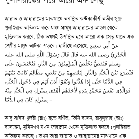
পুলসিরাতের পরে আরো এক সেতু
জান্নাত ও জাহান্নামের মাঝখানে অবস্থিত কণ্টকাকীর্ণ অতীব সুক্ষ্ণ
পুলছিরাত অতিক্রম করে যখন মানুষ জাহান্নামের আগুন থেকে
মুক্তিলাভ করবে, ঠিক তখনই উপস্থিত হবে আরো এক সেতু যাতে এক
শ্রেণীর মানুষ আটকা পড়বে। হাদীছে এসেছে, عَنْ أَبِي سَعِيدٍ
الْخُدْرِيَّ رضى الله عنه قَالَ قَالَ رَسُوْلُ اللَّهِ صلى الله عليه
وسلم فَيُقَصُّ يَخْلُصُ الْمُؤْمِنُوْنَ مِنَ النَّارِ، فَيُحْبَسُونَ عَلَى
قَنْطَرَةٍ بَيْنَ الْجَنَّةِ وَالنَّارِ، لِبَعْضِهِمْ مِنْ بَعْضٍ، مَظَالِمُ كَانَتْ بَيْنَهُمْ
فِي الدُّنْيَا حَتَّى إِذَا هُذَّبُوا وَنُقُوْا أَذنَ لَهُمْ فِي دُخُولِ الْجَنَّةِ،
فَوَالَّذِى نَفْسُ مُحَمَّدٍ بِيَدِهِ لَأَحَدُهُمْ أَهْدَى بِمَنْزِلِهِ فِي الْجَنَّةِ مِنْهُ
بِمَنْزِلِهِ كَانَ فِي الدُّنْيَا –
আবু সাঈদ খুদরী (রাঃ) হতে বর্ণিত, তিনি বলেন, রাসূলুল্লাহ (ছাঃ)
বলেছেন, মুমিনগণ যখন জাহান্নাম থেকে মুক্তিলাভ করবে (পুলছিরাত
অতিক্রম করবে)। তখন তারা জান্নাত ও জাহান্নামের মাঝখানে এক