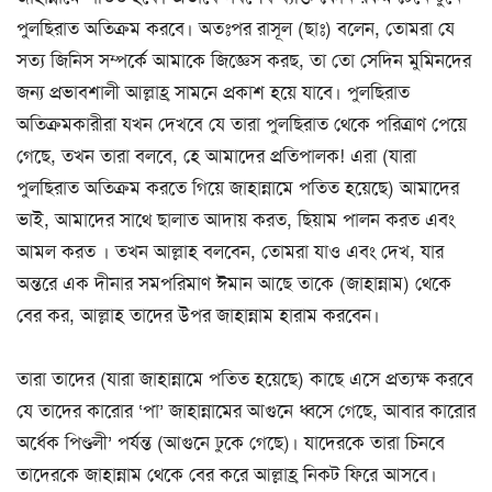
পুলছিরাত অতিক্রম করবে। অতঃপর রাসূল (ছাঃ) বলেন, তোমরা যে
সত্য জিনিস সম্পর্কে আমাকে জিজ্ঞেস করছ, তা তো সেদিন মুমিনদের
জন্য প্রভাবশালী আল্লাহ্র সামনে প্রকাশ হয়ে যাবে। পুলছিরাত
অতিক্রমকারীরা যখন দেখবে যে তারা পুলছিরাত থেকে পরিত্রাণ পেয়ে
গেছে, তখন তারা বলবে, হে আমাদের প্রতিপালক! এরা (যারা
পুলছিরাত অতিক্রম করতে গিয়ে জাহান্নামে পতিত হয়েছে) আমাদের
ভাই, আমাদের সাথে ছালাত আদায় করত, ছিয়াম পালন করত এবং
আমল করত । তখন আল্লাহ বলবেন, তোমরা যাও এবং দেখ, যার
অন্তরে এক দীনার সমপরিমাণ ঈমান আছে তাকে (জাহান্নাম) থেকে
বের কর, আল্লাহ তাদের উপর জাহান্নাম হারাম করবেন।
তারা তাদের (যারা জাহান্নামে পতিত হয়েছে) কাছে এসে প্রত্যক্ষ করবে
যে তাদের কারোর ‘পা’ জাহান্নামের আগুনে ধ্বসে গেছে, আবার কারোর
অর্ধেক পিণ্ডলী’ পর্যন্ত (আগুনে ঢুকে গেছে)। যাদেরকে তারা চিনবে
তাদেরকে জাহান্নাম থেকে বের করে আল্লাহ্র নিকট ফিরে আসবে।