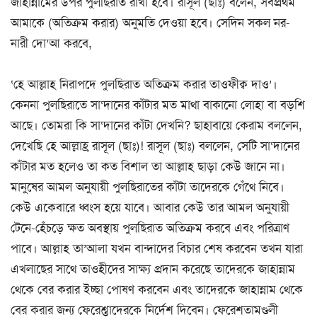
জাহান্নামের উপর পুলছিরাত রাখা হবে। রাসূল (ছাঃ) বলেন, সর্বপ্রথম
আমাকে (অতিক্রম করার) অনুমতি দেওয়া হবে। সেদিন সকল নর-
নারী দো’আ করবে,
‘হে আল্লাহ নিরাপদে পুলছিরাত অতিক্রম করার তাওফীক্ব দাও’।
কেননা পুলছিরাতে সা‘দানের কাঁটার মত মাথা বাকানো লোহা বা বড়শি
আছে। তোমরা কি সা‘দানের কাঁটা দেখনি? ছাহাবায়ে কেরাম বললেন,
দেখেছি হে আল্লাহ্র রাসূল (ছাঃ)! রাসূল (ছাঃ) বললেন, সেটি সা‘দানের
কাঁটার মত হলেও তা কত বিশাল তা আল্লাহ ছাড়া কেউ জানে না।
মানুষের আমল অনুযায়ী পুলছিরাতের কাঁটা তাদেরকে গেঁথে নিবে।
কেউ একেবারে ধ্বংস হয়ে যাবে। আবার কেউ তার আমল অনুযায়ী
টেনে-হেঁচড়ে ক্ষত অবস্থায় পুলছিরাত অতিক্রম করবে এবং পরিত্রাণ
পাবে। আল্লাহ তা’আলা যখন বান্দাদের বিচার শেষ করবেন তখন যারা
এখলাছের সাথে তাওহীদের সাক্ষ্য প্রদান করেছে তাদেরকে জাহান্নাম
থেকে বের করার ইচ্ছা পোষণ করবেন এবং তাদেরকে জাহান্নাম থেকে
বের করার জন্য ফেরেশ্তাদেরকে নির্দেশ দিবেন। ফেরেশতামণ্ডলী