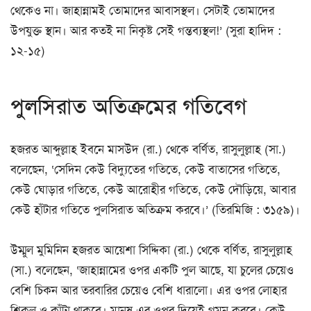
থেকেও না। জাহান্নামই তোমাদের আবাসস্থল। সেটাই তোমাদের
উপযুক্ত স্থান। আর কতই না নিকৃষ্ট সেই গন্তব্যস্থল!’ (সুরা হাদিদ :
১২-১৫)
পুলসিরাত অতিক্রমের গতিবেগ
হজরত আব্দুল্লাহ ইবনে মাসউদ (রা.) থেকে বর্ণিত, রাসুলুল্লাহ (সা.)
বলেছেন, ‘সেদিন কেউ বিদ্যুতের গতিতে, কেউ বাতাসের গতিতে,
কেউ ঘোড়ার গতিতে, কেউ আরোহীর গতিতে, কেউ দৌড়িয়ে, আবার
কেউ হাঁটার গতিতে পুলসিরাত অতিক্রম করবে।’ (তিরমিজি : ৩১৫৯)।
উম্মুল মুমিনিন হজরত আয়েশা সিদ্দিকা (রা.) থেকে বর্ণিত, রাসুলুল্লাহ
(সা.) বলেছেন, ‘জাহান্নামের ওপর একটি পুল আছে, যা চুলের চেয়েও
বেশি চিকন আর তরবারির চেয়েও বেশি ধারালো। এর ওপর লোহার
শিকল ও কাঁটা থাকবে। মানুষ এর ওপর দিয়েই গমন করবে। কেউ