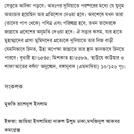
সেতুতে আটকা পড়বে। অতঃপর দুনিয়াতে পরষ্পরের মধ্যে যে যুলুম
অত্যাচার হয়েছিল তার প্রতিশোধ নেওয়া হবে। অবশেষে যখন তারা
(তাদের পাপ থেকে) পবিত্র এবং পরিচ্ছন্ন হবে, তখন তাদেরকে
জান্নাতে প্রবেশের অনুমতি দেওয়া হবে। ঐ সত্তার কসম, যার হাতে
মুহাম্মাদের প্রাণ! মুমিনদের প্রত্যেকে দুনিয়াতে তার নিজ বাড়ী
যেমনিভাবে চিনত, উহা অপেক্ষা জান্নাতে তার স্থান ভালভাবে চিনতে
পারবে। বুখারী হা/৬৫৩৫; মিশকাত হা/৫৫৮৯, ‘হাউযে কাউছার ও
শাফা’আতের বর্ণনা’ অনুচ্ছেদ, বঙ্গানুবাদ (এমদাদিয়া) ১০/১২৬ পৃঃ।
সংকলক
মুফতি রাশেদুল ইসলাম
ইফতা: জামিয়া ইসলামিয়া দারুল উলুম ঢাকা,মসজিদুল আকবর
কমপ্লেক্স