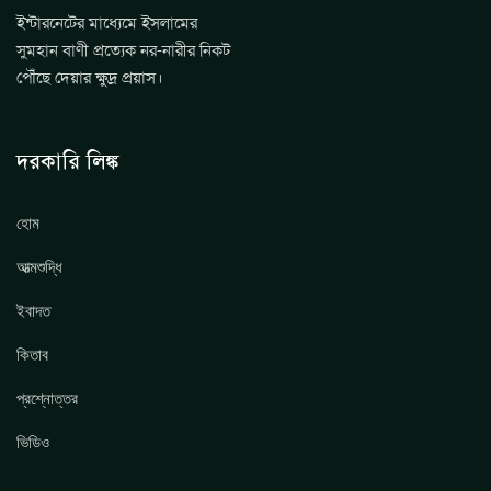
ইন্টারনেটের মাধ্যেমে ইসলামের
সুমহান বাণী প্রত্যেক নর-নারীর নিকট
পৌঁছে দেয়ার ক্ষুদ্র প্রয়াস।
দরকারি লিঙ্ক
হোম
আত্মশুদ্ধি
ইবাদত
কিতাব
প্রশ্নোত্তর
ভিডিও