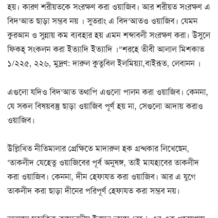
হয়। কারণ শরীয়তকে সংরক্ষণ করা ওয়াজিব। আর শরীয়ত সংরক্ষণ এ
বিদ’আত ছাড়া সম্ভব নয় । সুতরাং এ বিদ’আতও ওয়াজিব। যেমন
কুরআন ও সুন্নায় কম ব্যবহার হয় এমন শব্দাবলী সংরক্ষণ করা। উসুলে
ফিকহ্ সংকলন করা ইত্যাদি ইত্যাদি ।”শরহে তীবী আলাল মিশকাত
১/২২৫, ২২৬, মুদ্রণ: দারুল কুতুবিল ইলমিয়্যা,বাইরূত, লেবানন ।
এগুলো যদিও বিদ’আত তথাপি এগুলো পালন করা ওয়াজিব। কেননা,
যে সকল বিষয়বস্তু ছাড়া ওয়াজিব পূর্ণ হয় না, সেগুলো আদায় করাও
ওয়াজিব।
উল্লিখিত নীতিমালার প্রেক্ষিতে মাদারুল হক গ্রন্থকার লিখেছেন,
‘তাকলীদ যেহেতু ওয়াজিবের পূর্ব অনুষঙ্গ, তাই মাযহাবের তাকলীদ
করা ওয়াজিব। কেননা, দীন হেফাযত করা ওয়াজিব। আর এ যুগে
তাকলীদ করা ছাড়া দীনের পরিপূর্ণ হেফাযত করা সম্ভব নয়।