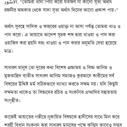
الأَسْوَدِ. “তোমরা খানা পিনা করো যতক্ষণ না কালো সূতা অর্থাৎ
রজনীর অন্ধকার থেকে সাদা সূতা অর্থাৎ দিনের আলো প্রকাশ পায়।”
অর্থাৎ সুবহে সাদিক ও ফজরের ওয়াক্ত না আসা পর্যন্ত তোমরা খাও ও
পান করো। এ আয়াতে আদেশ সূচক শব্দ দ্বারা খাওয়া ও পান করা
ওয়াজিব করা হয়নি বরং খাওয়া ও পান করার অনুমতি দেয়া হয়েছে
মাত্র।
সাধারণ মানুষ তো দুরের কথা বিশেষ প্রজ্ঞাময় ও বিজ্ঞ আলিম ও
মুজতাহিদ ব্যতীত সাধারণ আলিম সমাজও কুরআনে কারীমের সর্ব
বিষয়ের উদ্দিষ্ট মর্ম সঠিকভাবে ব্যাখ্যা করতে সক্ষম নয়। যদি কিছুটা
সক্ষমতা থাকেও তা বিজ্ঞদের রচিত ও সংকলিত গ্রন্থাদির সহায়তায়
সংগৃহীত।
কাজেই আয়াতের গভীরে লুকায়িত বিষয়কে হাদীসের সাথে মিল করে
শরয়ী বিধান সংকলন করা সাধারণ মানুষের পক্ষে কস্মিন কালেও সম্ভব