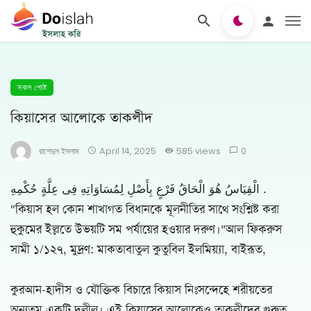
সকল পোষ্ট
কিয়াসের আলোকে তাকলীদ
রাশেদুল ইসলাম
April 14, 2025
585 views
0
الْقِيَاسُ هُوَ الْحَاقُ فَرْعٍ بِأَصْلِ لِمُسَاوَاتِهِ فِى عِلَّةٍ حُكْمِهِ .
“কিয়াস হল কোন শাখাগত বিধানকে মূলনীতির সাথে সংশ্লিষ্ট করা
হুকুমের ইল্লতে উভয়টি সম পর্যায়ের হওয়ার দরুণ।”আল ফিকরুস
সামী ১/১২৭, মুদ্রণ: মাকতাবাতুল কুতুবিল ইলমিয়্যা, বাইরূত,
কুরআন-হাদীস ও যৌক্তিক বিচারে কিয়াস নিঃসন্দেহে শরীয়তের
অন্যতম একটি দলীল। এই কিয়াসের আলোকেও তাকলীদের গুরুত্ব