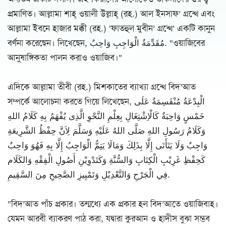
প্রমাণিত। আল্লামা শাহ্ ওয়ালী উল্লাহ্ (রহ.) আল ইনসাফ’ গ্রন্থে এবং
আল্লামা ইবনে হাজার মক্কী (রহ.) ‘ফাতহুল মুবীন’ গ্রন্থে’ একটি কানুন
বর্ণনা করেছেন। লিখেছেন, مُقَدِّمَةُ الْوَاجِبِ وَاحِبٌ. “ওয়াজিবের
আনুষাঙ্গিকতা পালন করাও ওয়াজিব।”
এদিকে আল্লামা তীবী (রহ.) মিশকাতের ব্যাখ্যা গ্রন্থে বিদ’আত
সম্পর্কে আলোচনা করতে গিয়ে লিখেছেন, الْبِدْعَةُ مُنْقَسِمَةٌ عَلَى
خَمْسٍ وَاحِبَةٌ كَالْاِشْتِغَالِ بِعِلْمِ النَّحْوِ الَّذِى يُفْهَمُ بِهِ كَلَامُ اللهِ
وَكَلَامُ رَسُولِ اللهِ صَلَّى اللهُ عَلَيْهِ وَسَلَّمَ لِاَنَّ حِفْظُ الشَّرِيعَةِ
وَاجِبٌ وَلَا يَتَأَتَى إِلَّا بِذَلِكَ وَمَالَا يَتِمُّ الْوَاجِبُ إِلَّا بِهِ فَهُوَ وَاحِبٌ
كَحِفْظِ غَرِيْبِ الْكِتَابِ وَالسُّنَّةِ وَكَتَدْوِيْنِ أَصُولِ الْفِقْهِ وَالكَلَام
فِي الْجَرْحِ وَالتَّعْدِيْلِ وَتَمْيِيزِ الصَّحِيحِ مِنَ السَّقِيمِ.
“বিদ’আত পাঁচ প্রকার। তন্মধ্যে এক প্রকার হল বিদ’আতে ওয়াজিবাহ।
যেমন আরবী ব্যাকরণ পাঠ করা, যদ্বারা কুরআন ও হাদীস বুঝা সম্ভব