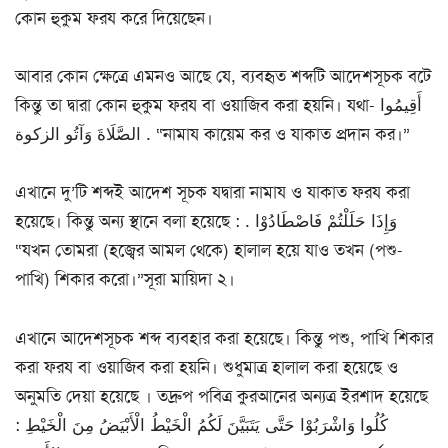
কোন হুকুম ফরয করে দিয়েছেন।
আবার কোন ক্ষেত্রে এমনও আছে যে, ব্যবহৃত শব্দটি আদেশসূচক বটে
কিন্তু তা দ্বারা কোন হুকুম ফরয বা ওয়াজিব করা হয়নি। যথা- أَقِيمُوا
الصَّلَاةَ وَآتُو الزكوة . “নামায কায়েম কর ও যাকাত প্রদান কর।”
এখানে দু’টি শব্দই আদেশ সূচক যদ্বারা নামায ও যাকাত ফরয করা
হয়েছে। কিন্তু অন্য স্থানে বলা হয়েছে : . وَإِذَا حَلَلْتُمْ فَاصْطَادُوْا
“যখন তোমরা (হজ্বের আমল থেকে) হালাল হয়ে যাও তখন (পশু-
পাখি) শিকার করো।”সূরা মায়িদা ২।
এখানে আদেশসূচক শব্দ ব্যবহার করা হয়েছে। কিন্তু পশু, পাখি শিকার
করা ফরয বা ওয়াজিব করা হয়নি। শুধুমাত্র হালাল করা হয়েছে ও
অনুমতি দেয়া হয়েছে । তদ্রুপ পবিত্র কুরআনের অন্যত্র ইরশাদ হয়েছে
: كُلُوا وَاشْرَبُوْا حَتَّى يَتَبَيَّنَ لَكُمُ الْخَيْطُ الْأَبْيَضُ مِنَ الْخَيْطِ