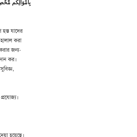
بِأَمْوَالِكُم مُّحْصِ
 হস্ত যাদের
 হালাল করা
করার জন্য-
 দান কর।
ুবিজ্ঞ,
প্রযোজ্য।
েয়া হয়েছে।