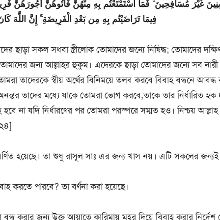
نِينَ غَيْرَ مُسَافِحِينَ ۚ فَمَا اسْتَمْتَعْتُم بِهِ مِنْهُنَّ فَآتُوهُنَّ أُجُورَهُنَّ فَرِيض
فِيمَا تَرَاضَيْتُم بِهِ مِن بَعْدِ الْفَرِيضَةِ ۚ إِنَّ اللَّهَ كَانَ ]
দের ছাড়া সকল সধবা স্ত্রীলোক তোমাদের জন্যে নিষিদ্ধ; তোমাদের দক্ষিণ
 তোমাদের জন্য আল্লাহর হুকুম। এদেরকে ছাড়া তোমাদের জন্যে সব নারী
তোমরা তাদেরকে স্বীয় অর্থের বিনিময়ে তলব করবে বিবাহ বন্ধনে আবদ্ধ 
। অনন্তর তাদের মধ্যে যাকে তোমরা ভোগ করবে,তাকে তার নির্ধারিত হক
ে না যদি নির্ধারণের পর তোমরা পরস্পরে সম্মত হও। নিশ্চয় আল্লাহ স
-২৪]
্ণিত হয়েছে। তা শুধু রাসূল সাঃ এর জন্য খাস নয়। এটি সকলের জন্যই 
াহ করতে পারবে? তা বর্ণনা করা হয়েছে।
 বন্ধ করার জন্য উক্ত আয়াতে কারিমায় মহর দিয়ে বিবাহ করার নির্দেশ দ