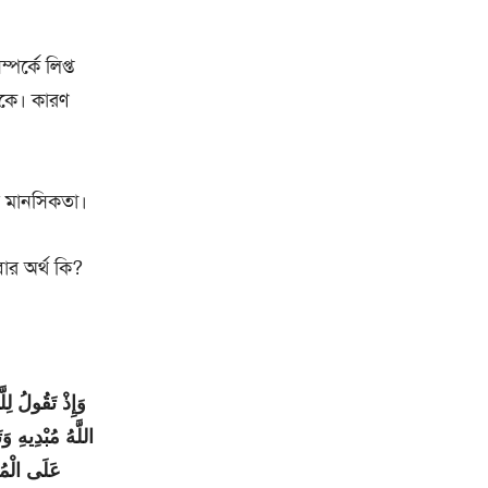
পর্কে লিপ্ত
থাকে। কারণ
র মানসিকতা।
ার অর্থ কি?
وَإِذْ تَقُولُ لِ
اللَّهُ مُبْدِيهِ و
عَلَى الْمُؤ]