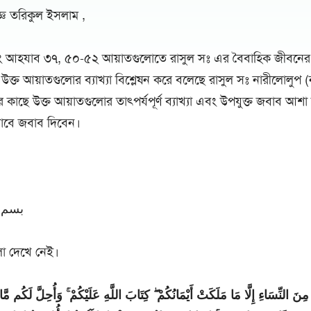
ন্জ্ঞ তরিকুল ইসলাম ,
বং আহযাব ৩৭, ৫০-৫২ আয়াতগুলোতে রাসুল সঃ এর বৈবাহিক জীবনে
উক্ত আয়াতগুলোর ব্যাখ্যা বিশ্লেষন করে বলেছে রাসুল সঃ নারীলোলুপ (ন
ছে উক্ত আয়াতগুলোর তাৎপর্যপূর্ণ ব্যাখ্যা এবং উপযুক্ত জবাব আশা
ভাবে জবাব দিবেন।
بسم ا
ো দেখে নেই।
َ النِّسَاءِ إِلَّا مَا مَلَكَتْ أَيْمَانُكُمْ ۖ كِتَابَ اللَّهِ عَلَيْكُمْ ۚ وَأُحِلَّ لَكُم مَّا 