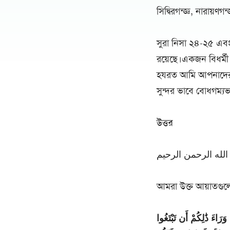
সিদ্বিরগন্জ্ঞ, নারায়ণগ
সুরা নিসা ২৪-২৫ এ
রয়েছে।একজন বিধর্মী 
হযরত আমি আপনাদের কা
সুন্দর ভাবে বোধগম্য
উত্তর
لله الرحمن الرحيم
আমরা উক্ত আয়াতগুল
وَرَاءَ ذَٰلِكُمْ أَن تَبْتَغُوا