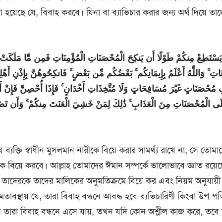
া হয়েছে যে, বিবাহ করবে। যিনা বা ব্যাভিচার করার জন্য অর্থ দিয়ে ত
َسْتَطِعْ مِنكُمْ طَوْلًا أَن يَنكِحَ الْمُحْصَنَاتِ الْمُؤْمِنَاتِ فَمِن مَّا مَلَكَتْ أَ
نَاتِ ۚ وَاللَّهُ أَعْلَمُ بِإِيمَانِكُم ۚ بَعْضُكُم مِّن بَعْضٍ ۚ فَانكِحُوهُنَّ بِإِذْنِ أَهْلِ
 مُحْصَنَاتٍ غَيْرَ مُسَافِحَاتٍ وَلَا مُتَّخِذَاتِ أَخْدَانٍ ۚ فَإِذَا أُحْصِنَّ فَإِنْ أَتَي
 الْمُحْصَنَاتِ مِنَ الْعَذَابِ ۚ ذَٰلِكَ لِمَنْ خَشِيَ الْعَنَتَ مِنكُمْ ۚ وَأَن تَصْبِرُو
্যক্তি স্বাধীন মুসলমান নারীকে বিয়ে করার সামর্থ্য রাখে না, সে তোমা
কে বিয়ে করবে। আল্লাহ তোমাদের ঈমান সম্পর্কে ভালোভাবে জ্ঞাত রয়
াদেরকে তাদের মালিকের অনুমতিক্রমে বিয়ে কর এবং নিয়ম অনুযায়ী
তাবস্থায় যে, তারা বিবাহ বন্ধনে আবদ্ধ হবে-ব্যভিচারিণী কিংবা উপ-পত
ারা বিবাহ বন্ধনে এসে যায়, তখন যদি কোন অশ্লীল কাজ করে, তবে ত