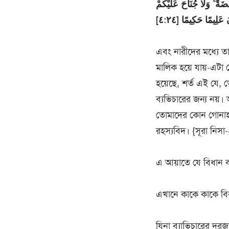
َةً ۚ وَلَا جُنَاحَ عَلَيْكُمْ
عَلِيمًا حَكِيمًا [٤:٢٤
এবং নারীদের মধ্যে তা
মালিক হয়ে যায়-এটা
হয়েছে, শর্ত এই যে, 
ব্যভিচারের জন্য নয়
তোমাদের কোন গোনাহ হব
রহস্যবিদ। {সূরা নিসা
এ আয়াতে যে বিধান বর
এখানে কাকে কাকে বিব
যিনা ব্যাভিচারের দরজা