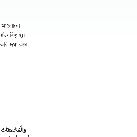
র আলোচনা
াউযুবিল্লাহ)।
 করি।দয়া করে
وَالْمُحْصَنَاتُ مِن