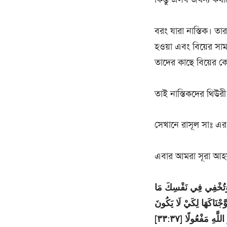
বরং যারা নাস্তিক। তার
হওয়া এবং বিয়ের সামর
তাদের কাছে বিয়ের 
তাই নাস্তিকদের থিউর
সেখানে রাসূল সাঃ এর
এবার আমরা সূরা আহয
ّهَ وَتُخْفِي فِي نَفْسِكَ مَا
ّجْنَاكَهَا لِكَيْ لَا يَكُونَ
هِ مَفْعُولًا [٣٣:٣٧