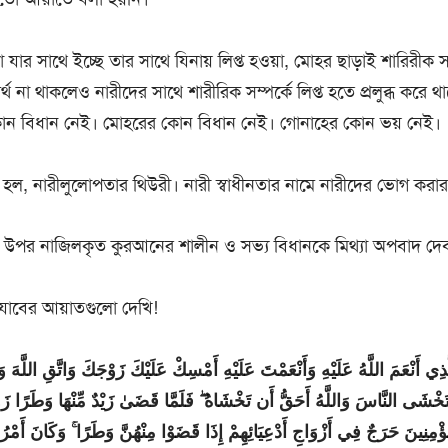
া যার সাথে ইচ্ছে তার সাথে যিনায় লিপ্ত হওয়া, মোহর ছাড়াই শারিরীক সম্
্থ না থাকলেও নারীদের সাথে শারীরিক সম্পর্কে লিপ্ত হতে প্রলুব্ধ করে 
কোন বিধান নেই। মোহরের কোন বিধান নেই। গোনাহের কোন ভয় নেই।
ী হল, নারীলুলোপতার থিউরী। নারী স্বাধীনতার নামে নারীদের ভোগ করা
 উপর নাজিলকৃত কুরআনের শালীন ও সভ্য বিধানকে মিথ্যা অপবাদ দেব
াবের আয়াতগুলো দেখি!
لَّذِي أَنْعَمَ اللَّهُ عَلَيْهِ وَأَنْعَمْتَ عَلَيْهِ أَمْسِكْ عَلَيْكَ زَوْجَكَ وَاتَّقِ اللَ
َتَخْشَى النَّاسَ وَاللَّهُ أَحَقُّ أَن تَخْشَاهُ ۖ فَلَمَّا قَضَىٰ زَيْدٌ مِّنْهَا وَطَرًا زَوَ
ْمِنِينَ حَرَجٌ فِي أَزْوَاجِ أَدْعِيَائِهِمْ إِذَا قَضَوْا مِنْهُنَّ وَطَرًا ۚ وَكَانَ أَمْرُ اللَّ