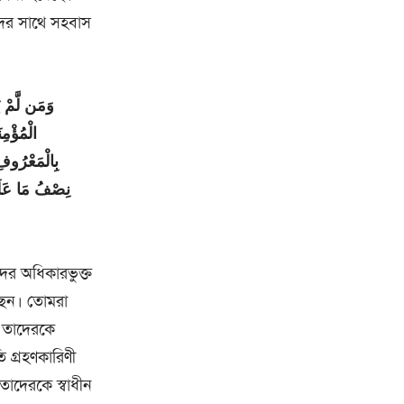
াদের সাথে সহবাস
وَمَن لَّمْ ي
الْمُؤْمِ
بِالْمَعْرُوفِ
نِصْفُ مَا عَلَى
দের অধিকারভুক্ত
েছেন। তোমরা
 তাদেরকে
ি গ্রহণকারিণী
াদেরকে স্বাধীন