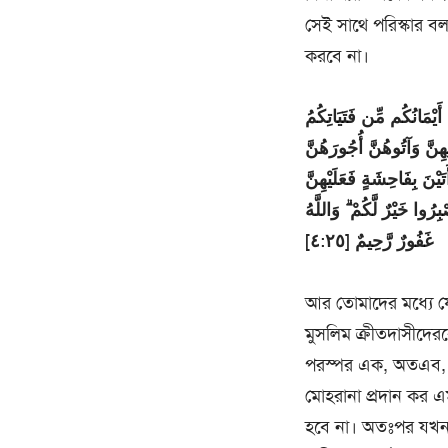
সেই সাথে পরিস্কার বল
করবে না।
يْمَانُكُم مِّن فَتَيَاتِكُمُ
هِنَّ وَآتُوهُنَّ أُجُورَهُنَّ
ْنَ بِفَاحِشَةٍ فَعَلَيْهِنَّ
ا خَيْرٌ لَّكُمْ ۗ وَاللَّهُ
غَفُورٌ رَّحِيمٌ [٤:٢٥]
আর তোমাদের মধ্যে যে ব
মুসলিম ক্রীতদাসীদের
পরস্পর এক, অতএব, ত
মোহরানা প্রদান কর এম
হবে না। অতঃপর যখন ত