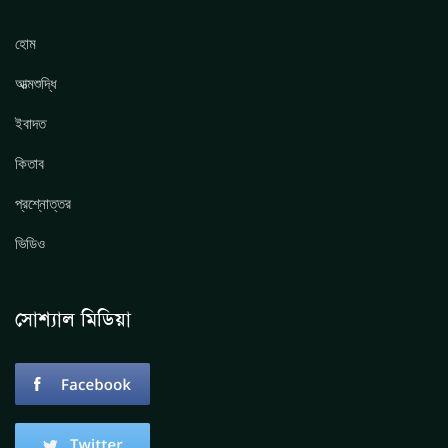
হোম
আত্মশুদ্ধি
ইবাদত
কিতাব
প্রশ্নোত্তর
ভিডিও
সোশ্যাল মিডিয়া