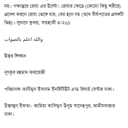
নয়। পক্ষান্তরে রোযা এর উল্টো। রোযার ক্ষেত্রে (কোনো কিছু শরীরে)
প্রবেশ করলে রোযা ভেঙ্গে যায়, বের হলে নয় (তবে বীর্যপাতের প্রসঙ্গটি
ভিন্ন)।-সুনানে কুবরা, বায়হাকী ৪/২৬১
والله اعلم بالصواب
উত্তর লিখনে
লুৎফুর রহমান ফরায়েজী
পরিচালক-তালীমুল ইসলাম ইনষ্টিটিউট এন্ড রিসার্চ সেন্টার ঢাকা।
উস্তাজুল ইফতা– জামিয়া কাসিমুল উলুম সালেহপুর, আমীনবাজার
ঢাকা।