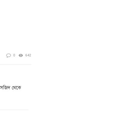
0
642
 মসজিদ থেকে