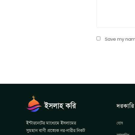
Save my name,
দরকারি 
হোম
ইন্টারনেটের মাধ্যেমে ইসলামের
সুমহান বাণী প্রত্যেক নর-নারীর নিকট
আত্মশুদ্ধি