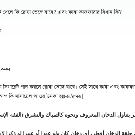
েট খেলে কি রোযা ভেঙ্গে যাবে? এবং কাযা কাফ্ফারার বিধান কি?
ন।
بسم ا
কৃত সিগারেট পান করলে রোযা ভেঙ্গে যাবে। সেই সাথে কাযা এবং কাফফা
আপ কি মাসায়েল আওর উনকা হল্ল-৪/৫৭৬]
ر بتناول الدخان المعروف ونحوه كالتمباك والنشرق (الفقه الإسلامى 
 حلقة الدخان أفطر، أى دخان كان ولو عودا أو عنبرا لو ذكرا لإ