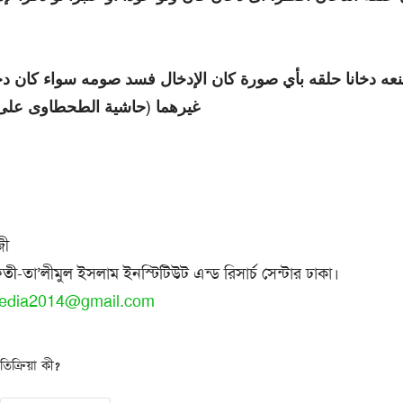
ه دخانا حلقه بأي صورة كان الإدخال فسد صومه سواء كان دخان
غيرهما (حاشية الطحطاوى على مر
জী
ফতী
-তা’লীমুল ইসলাম ইনস্টিটিউট এন্ড রিসার্চ সেন্টার ঢাকা।
edia2014@gmail.com
িক্রিয়া কী?