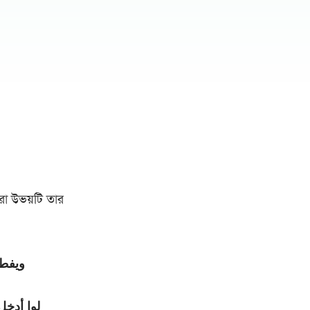
রা উভয়টি তার
ويفط)
لوا أدخل