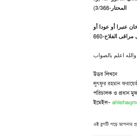
المحتار-3/366)
 عنبرا أو عودا أو
اقى الفلاح-660
والله اعلم بالصواب
উত্তর লিখনে
লুৎফুর রহমান ফরায়ে
পরিচালক ও প্রধান মু
ইমেইল
–
ahlehaqm
এই ব্লগটি পড়ে আপনার প্রত