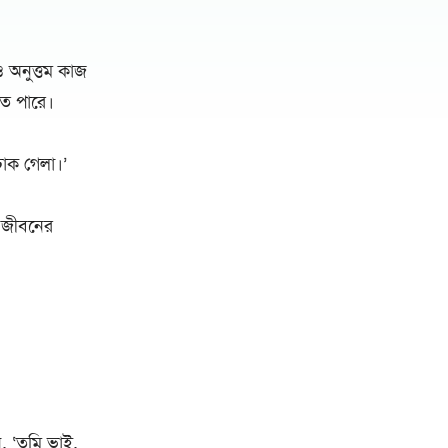
 অনুত্তম কাজ
তে পারে।
ঢোক গেলা।’
ং জীবনের
।
, ‘তুমি ভাই,