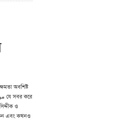
র
্ষমতা অবশিষ্ট
িদ্দীক ও
থাকেন এবং কখনও