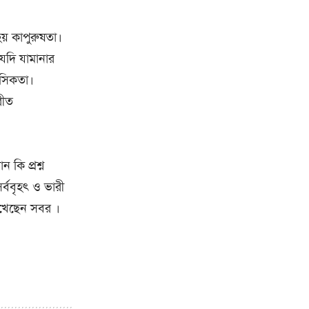
হয় কাপুরুষতা।
 যদি যামানার
হসিকতা।
রীত
 কি প্রশ্ন
্ববৃহৎ ও ভারী
েখেছেন সবর ।