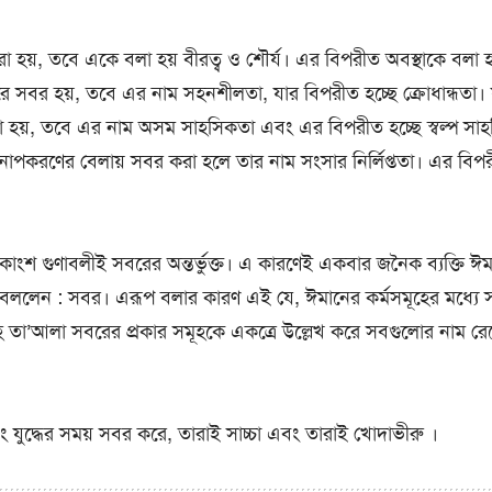
 করা হয়, তবে একে বলা হয় বীরত্ব ও শৌর্য। এর বিপরীত অবস্থাকে বলা 
রে সবর হয়, তবে এর নাম সহনশীলতা, যার বিপরীত হচ্ছে ক্রোধান্ধতা।
য়, তবে এর নাম অসম সাহসিকতা এবং এর বিপরীত হচ্ছে স্বল্প সা
বনোপকরণের বেলায় সবর করা হলে তার নাম সংসার নির্লিপ্ততা। এর বিপ
ংশ গুণাবলীই সবরের অন্তর্ভুক্ত। এ কারণেই একবার জনৈক ব্যক্তি ঈমান
) বললেন : সবর। এরূপ বলার কারণ এই যে, ঈমানের কর্মসমূহের মধ্যে সর
লাহ তা’আলা সবরের প্রকার সমূহকে একত্রে উল্লেখ করে সবগুলোর নাম র
ে এবং যুদ্ধের সময় সবর করে, তারাই সাচ্চা এবং তারাই খোদাভীরু ।