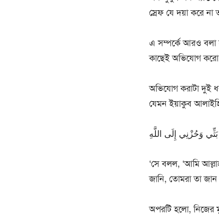
স্রেফ যে দয়া করে না
এ সম্পর্কে আরও বলা হ
কাছেই অভিযোগ করো
অভিযোগ করাটা দুই ধ
যেমন ইয়াকুব আলাইহ
بَثِّي وَحُزْنِي إِلَى اللَّهِ
‘সে বলল, ‘আমি আল্ল
জানি, তোমরা তা জান 
অপরটি হলো, নিজের মুখ