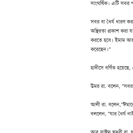
সাংঘর্ষিক। এটি সবর প
সবর বা ধৈর্য ধারণ কর
অস্থিরতা প্রকাশ করা 
করতে হবে। ইমাম আহমদ
করেছেন।”
উমর রা. বলেন, “সবরক
আলী রা. বলেন,“ঈমানে
বললেন, “যার ধৈর্য ন
আবু সাঈদ খুদরী রা. হত