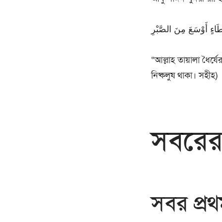
َاءٍ أَوْسَعَ مِنَ الصَّبْرِ
“আল্লাহ তায়ালা ধৈর্
নিষ্কলুষ থাকা। সহীহ)
সবরের
সবর প্রথ