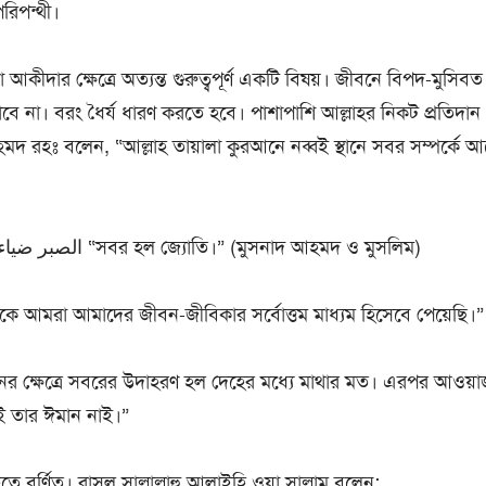
রিপন্থী।
া আকীদার ক্ষেত্রে অত্যন্ত গুরুত্বপূর্ণ একটি বিষয়। জীবনে বিপদ-মুস
যাবে না। বরং ধৈর্য ধারণ করতে হবে। পাশাপাশি আল্লাহর নিকট প্রতিদা
 রহঃ বলেন, “আল্লাহ তায়ালা কুরআনে নব্বই স্থানে সবর সম্পর্কে 
হাদীসে বর্ণিত হয়েছে, الصبر ضياء “সবর হল জ্যোতি।” (মুসনাদ আহমদ ও মুসলিম)
ে আমরা আমাদের জীবন-জীবিকার সর্বোত্তম মাধ্যম হিসেবে পেয়েছি।” 
র ক্ষেত্রে সবরের উদাহরণ হল দেহের মধ্যে মাথার মত। এরপর আওয়াজ
াই তার ঈমান নাই।”
ে বর্ণিত। রাসূল সাল্লাল্লাহু আলাইহি ওয়া সাল্লাম বলেন: