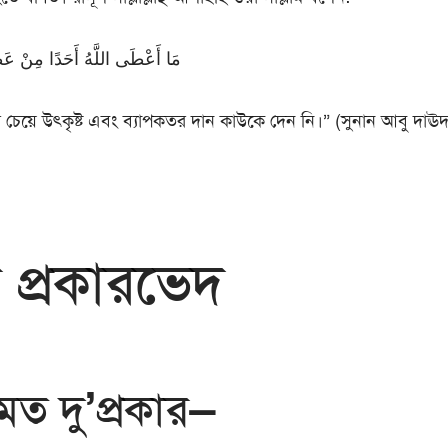
مَا أَعْطَى اللَّهُ أَحَدًا مِنْ عَط
যের চেয়ে উৎকৃষ্ট এবং ব্যাপকতর দান কাউকে দেন নি।” (সুনান আবু দাঊদ
 প্রকারভেদ
মত দু’প্রকার—