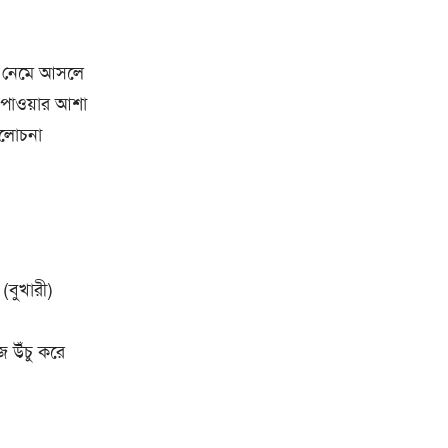
িবত নেমে আসলে
ন পাওয়ার আশা
আলোচনা
(বুখারী)
 উঁচু করে