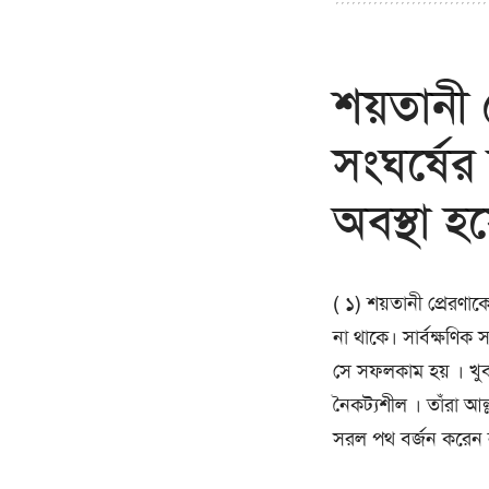
শয়তানী প
সংঘর্ষের
অবস্থা হ
( ১)
শয়তানী প্রেরণাক
না থাকে। সার্বক্ষণিক সবর দ্
সে সফলকাম হয় । খুব
নৈকট্যশীল । তাঁরা আ
সরল পথ বর্জন করেন 