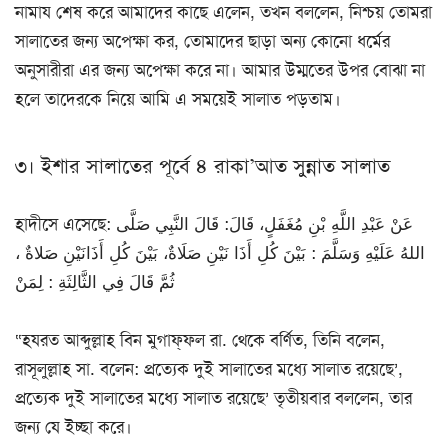
নামায শেষ করে আমাদের কাছে এলেন, তখন বললেন, নিশ্চয় তোমরা
সালাতের জন্য অপেক্ষা কর, তোমাদের ছাড়া অন্য কোনো ধর্মের
অনুসারীরা এর জন্য অপেক্ষা করে না। আমার উম্মতের উপর বোঝা না
হলে তাদেরকে নিয়ে আমি এ সময়েই সালাত পড়তাম।
৩। ইশার সালাতের পূর্বে ৪ রাকা’আত সুন্নাত সালাত
হাদীসে এসেছে: عَنْ عَبْدِ اللَّهِ بْنِ مُغَفَلٍ، قَالَ: قَالَ النَّبِي صَلَّى
اللهُ عَلَيْهِ وَسَلَّمَ : بَيْنَ كُلِ أَذَا نَيْنِ صَلَاةٌ، بَيْنَ كُلِ أَذَانَيْنِ صَلاةٌ ،
ثُمَّ قَالَ فِي الثَّالِثَةِ : لِمَنْ
“হযরত আব্দুল্লাহ বিন মুগাফ্‌ফল রা. থেকে বর্ণিত, তিনি বলেন,
রাসূলুল্লাহ সা. বলেন: প্রত্যেক দুই সালাতের মধ্যে সালাত রয়েছে’,
প্রত্যেক দুই সালাতের মধ্যে সালাত রয়েছে’ তৃতীয়বার বললেন, তার
জন্য যে ইচ্ছা করে।