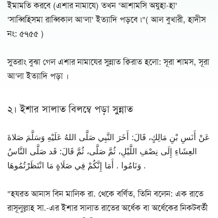
ইমামতি করবে (এশার নামাযে) তখন ‘আশামসি অযুহা-হা’
‘সাব্বিহিসমা রাব্বিকাল আ’লা’ ইত্যাদি পড়বে ৷”( আল বুখারী, হাদীস
নং: ৫৭৫৫ )
সুতরাং বুঝা গেল এশার নামাযের সুন্নাত ক্বিরাত হলো: সূরা শামস, সূরা
আ’লা ইত্যাদি পড়া ।
২। ইশার সালাত বিলম্বে পড়া সুন্নাত
عَنْ أَنَسِ بْنِ مَالِكٍ، قَالَ: أَخَرَ النَّبِي صَلَّى اللهُ عَلَيْهِ وَسَلَّمَ صَلاةَ
العِشَاءِ إِلَى نِصْفِ اللَّيْلِ، ثُمَّ صَلَّى، ثُمَّ قَالَ: قَد صَلَّى النَّاسُ
وَنَامُوا . أَمَا إِنَّكُمْ فِي صَلَاةٍ مَا انْتَظَرْتُمُوهَا .
“হযরত আনাস বিন মালিক রা. থেকে বর্ণিত, তিনি বলেন: এক রাতে
রাসূলুল্লাহ সা.-এর ইশার সালাত রাতের অর্ধেক বা অর্ধেকের নিকটবর্তী