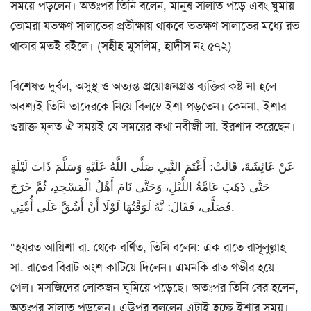
সময়ে পড়লেন। অতঃপর তিনি বলেন, মানুষ সালাত পড়ে এবং ঘুমায়
তোমরা যতক্ষণ সালাতের প্রতীক্ষায় থাকবে ততক্ষণ সালাতের মধ্যে রত
থাকার মতই রইলে। (সহীহ মুসলিম, হাদীস নং ৫৭২)
বিশেষত দুর্বল, অসুস্থ ও অত্যন্ত প্রয়োজনগ্রস্ত ব্যক্তির কষ্ট না হলে
অবশ্যই তিনি তাদেরকে নিয়ে বিলম্বে ইশা পড়তেন। কেননা, ইশার
ওয়াক্ত মূলত ঐ সময়ই যে সময়ের কথা নবীজী সা. ইরশাদ করেছেন।
عَنْ عَائِشَةَ، قَالَتْ: أَعْتَمَ النَّبِي صَلَّى اللَّهُ عَلَيْهِ وَسَلَّمَ ذَاتَ لَيْلَةٍ
حَتَّى ذَهَبَ عَامَّةُ اللَّيْلِ، وَحَتَّى نَامَ أَهْلُ الْمَسْجِدِ، ثُمَّ خَرَجَ
فَصَلَّى، فَقَالَ: نَّهُ لَوَقْتُهَا لَوْلَا أَنْ أَشُقَّ عَلَى أُمَّتِي.
“হযরত আয়িশা রা. থেকে বর্ণিত, তিনি বলেন: এক রাতে রাসূলুল্লাহ
সা. রাতের বিরাট অংশ কাটিয়ে দিলেন। এমনকি রাত গভীর হয়ে
গেল। মসজিদের লোকজন ঘুমিয়ে পড়েছে। অতঃপর তিনি বের হলেন,
অতঃপর সালাত পড়লেন। এউপর বললেন এটাই হচ্ছে ইশার সময়।