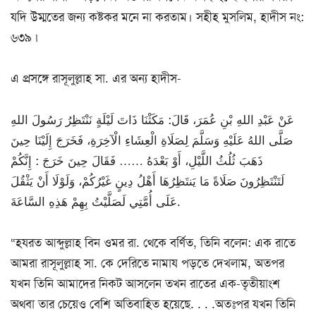
যদি উম্মতের জন্য কষ্টকর মনে না করতাম। সহীহ মুসলিম, হাদীস নং:
৬৩৯ ৷
এ প্রসঙ্গে রাসূলুল্লাহ সা. এর অন্য হাদীস-
عَنْ عَبْدِ اللهِ بْنِ عُمَرَ، قَالَ: مَكَثْنَا ذَاتَ لَيْلَةٍ نَنْتَظِرُ رَسُولَ اللهِ
صَلَّى اللهُ عَلَيْهِ وَسَلَّمَ لِصَلَاةِ الْعِشَاءِ الْآخِرَةِ، فَخَرَجَ إِلَيْنَا حِينَ
ذَهَبَ ثُلُثُ اللَّيْلِ، أَوْ بَعْدَهُ …… فَقَالَ حِينَ خَرَجَ : إِنَّكُمْ
لَتَنْتَظِرُونَ صَلَاةً مَا يَنتَظِرُهَا أَهْلُ دِينٍ غَيْرُكُمْ، وَلَوْلَا أَنْ يَثْقُلَ
عَلَى أُمَّتِي لَصَلَّيْتُ بِهِمْ هَذِهِ السَّاعَةَ.
“হযরত আব্দুল্লাহ বিন ওমর রা. থেকে বর্ণিত, তিনি বলেন: এক রাতে
আমরা রাসূলুল্লাহ সা. কে দেরিতে নামায পড়তে দেখলাম, অতপর
যখন তিনি আমাদের নিকট আসলেন তখন রাতের এক-তৃতীয়াংশ
অথবা তার চেয়েও বেশি অতিবাহিত হয়েছে. . . .অতঃপর যখন তিনি