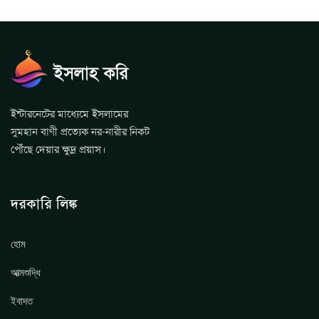
ইন্টারনেটের মাধ্যেমে ইসলামের
সুমহান বাণী প্রত্যেক নর-নারীর নিকট
পৌঁছে দেয়ার ক্ষুদ্র প্রয়াস।
দরকারি লিঙ্ক
হোম
আত্মশুদ্ধি
ইবাদত