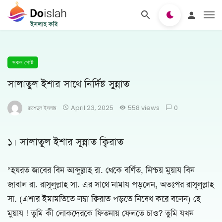
সকল পোষ্ট
সালাতুল ইশার সাথে নির্দিষ্ট সুন্নাত
রাশেদুল ইসলাম
April 23, 2025
558 views
0
১। সালাতুল ইশার সুন্নাত ক্বিরাত
“হযরত জাবের বিন আব্দুল্লাহ রা. থেকে বর্ণিত, নিশ্চয় মুয়ায বিন
জাবাল রা. রাসূলুল্লাহ সা. এর সাথে নামায পড়লেন, অতঃপর রাসূলুল্লাহ
সা. (এশার ইমামতিতে লম্বা ক্বিরাত পড়তে নিষেধ করে বলেন) হে
মুয়ায ! তুমি কী লোকদেরকে ফিতনায় ফেলতে চাও? তুমি যখন