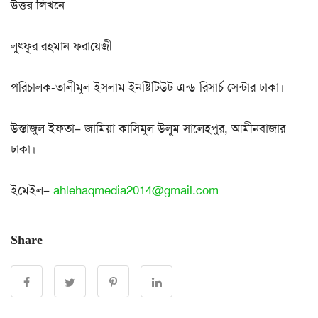
উত্তর লিখনে
লুৎফুর রহমান ফরায়েজী
পরিচালক-তালীমুল ইসলাম ইনষ্টিটিউট এন্ড রিসার্চ সেন্টার ঢাকা।
উস্তাজুল ইফতা– জামিয়া কাসিমুল উলুম সালেহপুর, আমীনবাজার
ঢাকা।
ইমেইল–
ahlehaqmedia2014@gmail.com
Share