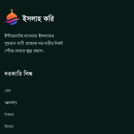
ইন্টারনেটের মাধ্যেমে ইসলামের
সুমহান বাণী প্রত্যেক নর-নারীর নিকট
পৌঁছে দেয়ার ক্ষুদ্র প্রয়াস।
দরকারি লিঙ্ক
হোম
আত্মশুদ্ধি
ইবাদত
কিতাব