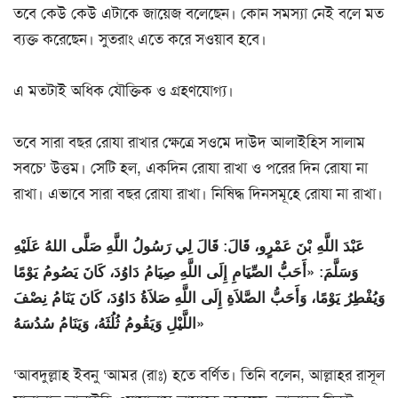
তবে কেউ কেউ এটাকে জায়েজ বলেছেন। কোন সমস্যা নেই বলে মত
ব্যক্ত করেছেন। সুতরাং এতে করে সওয়াব হবে।
এ মতটাই অধিক যৌক্তিক ও গ্রহণযোগ্য।
তবে সারা বছর রোযা রাখার ক্ষেত্রে সওমে দাউদ আলাইহিস সালাম
সবচে’ উত্তম। সেটি হল, একদিন রোযা রাখা ও পরের দিন রোযা না
রাখা। এভাবে সারা বছর রোযা রাখা। নিষিদ্ধ দিনসমূহে রোযা না রাখা।
عَبْدَ اللَّهِ بْنَ عَمْرٍو، قَالَ: قَالَ لِي رَسُولُ اللَّهِ صَلَّى اللهُ عَلَيْهِ
وَسَلَّمَ: «أَحَبُّ الصِّيَامِ إِلَى اللَّهِ صِيَامُ دَاوُدَ، كَانَ يَصُومُ يَوْمًا
وَيُفْطِرُ يَوْمًا، وَأَحَبُّ الصَّلاَةِ إِلَى اللَّهِ صَلاَةُ دَاوُدَ، كَانَ يَنَامُ نِصْفَ
اللَّيْلِ وَيَقُومُ ثُلُثَهُ، وَيَنَامُ سُدُسَهُ»
‘আবদুল্লাহ ইবনু ‘আমর (রাঃ) হতে বর্ণিত। তিনি বলেন, আল্লাহর রাসূল