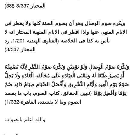
المحتار-3/337-338)
ويكره صوم الوصال وهو أن يصوم السنة كلها ولا يفطر فى
الايام المنهى عنها واذا افطر فى الايام المنهية المختار انه لا
بأس به كذا فى الخلاصة (الفتاوى الهندية-1/201، رد
المحتار-3/337)
وَيُكْرَهُ صَوْمُ الْوِصَالِ وَلَوْ يَوْمَيْنِ وَيُكْرَهُ صَوْمُ الدَّهْرِ لِأَنَّهُ يُضْعِفُهُ
أَوْ يَصِيرُ طَبْعًا لَهُ وَمَعْنَى الْعِبَادَةِ عَلَى مُخَالَفَةِ الْعَادَةِ وَلَا يَحِلُّ
صَوْمُ يَوْمِ الْعِيدِ وَأَيَّامِ التَّشْرِيقِ وَأَفْضَلُ الصِّيَامِ صِيَامُ دَاوُد صُمْ
يَوْمًا وَأَفْطِرْ يَوْمًا (تبيين الحقائق، كتاب الصوم، باب ما يفسد
الصوم وما لا يفسده، القاهرة-1/332)
والله اعلم بالصواب