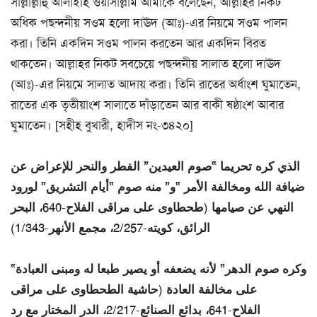
সাল্লাল্লাহু আলাইহি ওয়াসাল্লাম আমাকে বলেছেন, আল্লাহর নিকট
অধিক পছন্দনীয় সওম হলো দাঊদ (আঃ)-এর নিয়মে সওম পালন
করা। তিনি একদিন সওম পালন করতেন আর একদিন বিরত
থাকতেন। আল্লাহর নিকট সবচেয়ে পছন্দনীয় সালাত হলো দাঊদ
(আঃ)-এর নিয়মে সালাত আদায় করা। তিনি রাতের অর্ধাংশ ঘুমাতেন,
রাতের এক তৃতীয়াংশ সালাতে দাঁড়াতেন আর বাকী ষষ্ঠাংশ আবার
ঘুমাতেন। [সহীহ বুখারী, হাদীস নং-৩৪২০]
الذي كره تحريما “صوم العيدين” الفطر والنحر للإعراض عن
ضيافة الله ومخالفة الأمر “و” منه صوم “أيام التشريق” لورود
النهي عن صيامها (طحطاوى على مراقى الفلاح-640، البحر
الرائق، كويته-2/257، مجمع الأنهر-1/343)
“وكره صوم الدهر” لأنه يضعفه أو يصير طبعا له ومبنى العبادة
على مخالفة العادة (حاشية الطحطاوى على مراقى
الفلاح-641، بدائع الصنائع-2/217، الدر المختار مع رد