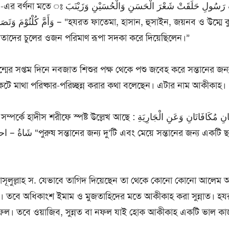
اِنْ فَاطِمَةَ بِنْتَ رَسُولِ حَلَقَتْ شَعْرَ الْحَسَنِ
াতেমা, হাসান, হুসাইন, জয়নব ও উম্মে কুলসুমের মাথা
 তাদের চুলের ওজন পরিমাণ রূপা সদকা করে দিয়েছিলেন।”
 জন্মের সপ্তম দিনে নবজাত শিশুর পক্ষ থেকে পশু জবেহ করে সন্তানের জন্
েটে মাথা পরিষ্কার-পরিচ্ছন্ন করার কথা বলেছেন। এটার নাম আকীকাহ।
্পষ্ট উল্লেখ আছে : عَنِ الْغُلَامِ شَاتَانِ مُكَافَاتَانِ وَعَنِ الْجَارِيَةِ
 সন্তানের জন্য একটি ছাগল জবেহ
াসূলুল্লাহ স. যেভাবে তাগিদ দিয়েছেন তা থেকে কোনো কোনো আলেম
। তবে অধিকাংশ ইমাম ও মুজতাহিদের মতে আকীকাহ করা সুন্নাত। হ
ফল। তবে ওয়াজিব, সুন্নত বা নফল যাই হোক আকীকাহ একটি ভাল কা