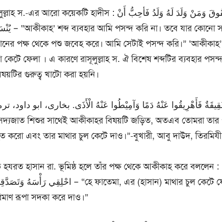
টি হাদীস : لا أحِبُّ الْعُقُوقَ وَمَنْ وَلَدَ لَهُ وَلَدُ فَأحِبُّ أَنْ
্তান জন্মগ্রহণ
তানের পক্ষ থেকে পশু জবেহ করে। আমি সেটাই পসন্দ করি।” ‘আকীকাহ’ শ
 বা কেটে ফেলা । এ কারণে রাসূলুল্লাহ স. ঐ বিশেষ শব্দটির ব্যবহার পস
িষয়টির গুরুত্ব খাটো করা হয়নি।
হিত করো এবং তার মাথার চুল কেটে দাও।”-বুখারী, আবু দাউদ, তিরমিযী
 হযরত হাসান রা. ভূমিষ্ঠ হলে তাঁর পক্ষ থেকে আকীকাহ করে বললেন : يَا فَاطِمَةُ
اح – “হে ফাতেমা, এর (হাসান) মাথার চুল কেটে ফেল এবং তার
িমাণ রূপা সদকা করে দাও।”