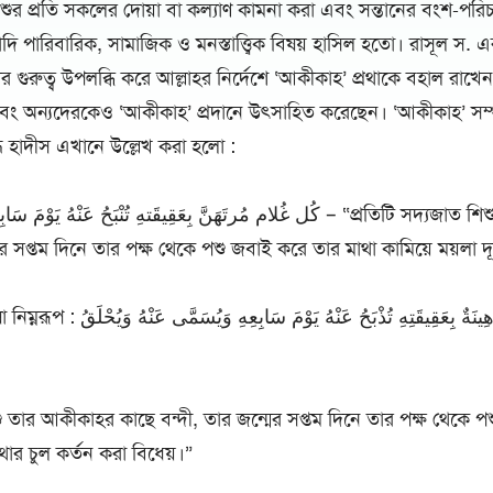
িশুর প্রতি সকলের দোয়া বা কল্যাণ কামনা করা এবং সন্তানের বংশ-পর
দি পারিবারিক, সামাজিক ও মনস্তাত্ত্বিক বিষয় হাসিল হতো। রাসূল স. এ
র গুরুত্ব উপলব্ধি করে আল্লাহর নির্দেশে ‘আকীকাহ’ প্রথাকে বহাল রাখে
 অন্যদেরকেও ‘আকীকাহ’ প্রদানে উৎসাহিত করেছেন। ‘আকীকাহ’ সম্পর্ক
্ধ হাদীস এখানে উল্লেখ করা হলো :
كُل غُلام مُرتَهَنَّ بِعَقِيقَتهِ تُنْبَحُ عَنْهُ  – “প্রতিটি সদ্যজাত শিশু তার আকীকাহর
ের সপ্তম দিনে তার পক্ষ থেকে পশু জবাই করে তার মাথা কামিয়ে ময়লা 
كُل غُلامِ رَهِينَةٌ بِعَقِيقَتِهِ تُذْبَحُ
শু তার আকীকাহর কাছে বন্দী, তার জন্মের সপ্তম দিনে তার পক্ষ থেকে 
ার চুল কর্তন করা বিধেয়।”