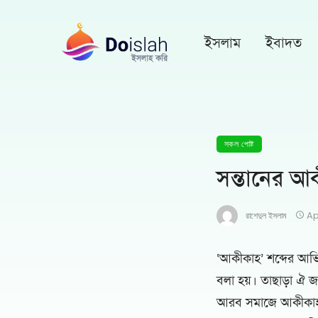
ইসলাম
ইবাদত
সকল পোষ্ট
সন্তানের আ
রাশেদুল ইসলাম
Ap
‘আকীকাহ’ শব্দের আভি
বলা হয়। তাছাড়া ঐ জ
আরব সমাজে আকীকাহর র