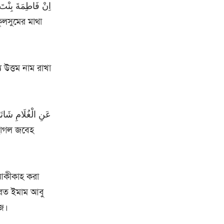
য উত্তম নাম রাখা
 আকীকাহ করা
যরত ইমাম আবু
জ।