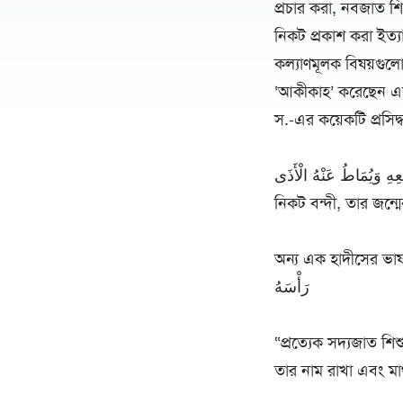
প্রচার করা, নবজাত শ
নিকট প্রকাশ করা ইত্যা
কল্যাণমূলক বিষয়গুলো
‘আকীকাহ’ করেছেন এবং
স.-এর কয়েকটি প্রসিদ
يَوْمَ سَابِعِهِ وَيُمَاطُ عَنْهُ الْأَذَى
নিকট বন্দী, তার জন্ম
অন্য এক হাদীসের ভাষা নিম্নরূপ :  عَنْهُ يَوْمَ سَابِعِهِ وَيُسَمَّى عَنْهُ وَيُحْلَقُ
رَأْسَهُ
“প্রত্যেক সদ্যজাত শি
তার নাম রাখা এবং মাথ