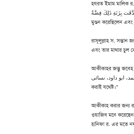
হযরত ইমাম মালিক র.-এর বর্ণনা মতে ঃ  وَالْحُسَيْنِ وَزَيْنَبَ
وَأَمَّ كُلْتُوْمَ وَتَصَدَّقَت بِزَنَةِ ذَلِكَ فِضَّةٌ – “হযরত ফ
মুণ্ডন করেছিলেন এবং
রাসূলুল্লাহ স. সন্তান
এবং তার মাথার চুল ক
আকীকাহর জন্তু জবেহ সম্পর্কে হাদীস শরীফে স
شَاةُ – احمد، ابو داود، نسائی “পুরুষ সন্তানের জন্য দু’টি এবং মেয়ে
করাই যথেষ্ট।”
আকীকাহ করার জন্য র
ওয়াজিব মনে করেছেন
হানিফা র. এর মতে ন