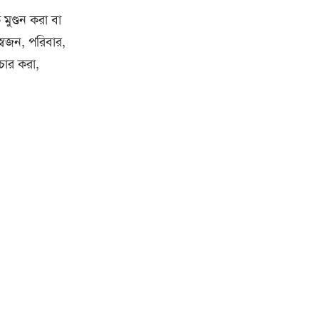
মুণ্ডন করা বা
স্বজন, পরিবার,
রচার করা,