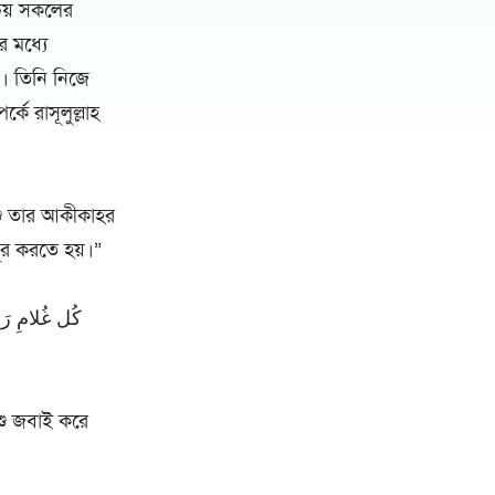
িচয় সকলের
র মধ্যে
ন। তিনি নিজে
ে রাসূলুল্লাহ
দূর করতে হয়।”
পশু জবাই করে