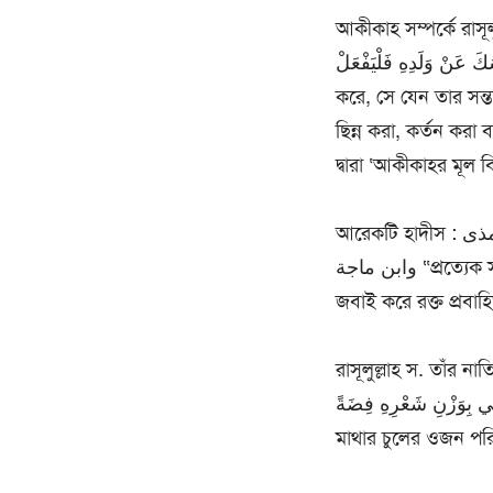
আকীকাহ সম্পর্কে রাসূলুল্লাহ স.-এর আরো কয়েক
يُنْسَكَ عَنْ وَلَدِهِ فَلْيَفْعَلْ – “আকীকাহ’ শব্দ ব্যবহার আমি পসন্দ করি না। তবে যার কোনো সন
করে, সে যেন তার সন্
ছিন্ন করা, কর্তন করা
দ্বারা ‘আকীকাহর মূল ব
আরেকটি হাদীস : مَعَ الغُلَامِ عَقِيقَةٌ فَأَهْرِيقُوا عَنْهُ دَمًا وَآمِيْطُوا عَنْهُ الْأَذَى. بخاری، ابو داود، ترمذی
وابن ماجة “প্রত্যেক সদ্যজাত শিশুর সাথেই আকীকাহর বিষয়টি জড়িত, অতএব তোমরা তার পক্ষ থেকে পশু
জবাই করে রক্ত প্রবা
রাসূলুল্লাহ স. তাঁর নাতি
ْلِقِي رَأْسَهُ وَتَصَدَّقِي بِوَزْنِ شَعْرِهِ فِضَةً
মাথার চুলের ওজন পর