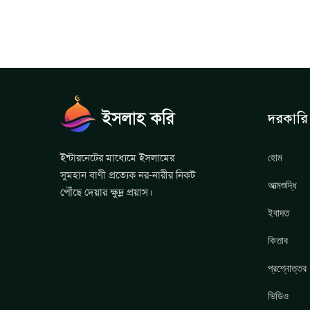
দরকারি 
হোম
ইন্টারনেটের মাধ্যেমে ইসলামের
সুমহান বাণী প্রত্যেক নর-নারীর নিকট
আত্মশুদ্ধি
পৌঁছে দেয়ার ক্ষুদ্র প্রয়াস।
ইবাদত
কিতাব
প্রশ্নোত্তর
ভিডিও