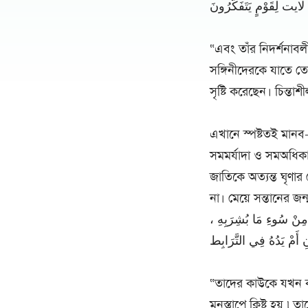
كَ لايت لِقَوْمٍ يَتَفَكَّرُونَ
“এবং তাঁর নিদর্শনাবল
সঙ্গিনীদেরকে যাতে তো
সৃষ্টি করেছেন। চিন্তা
এখানে স্পষ্টতই মানব
সমমর্যাদা ও সমঅধিকার
জাতিকে অত্যন্ত ঘৃণা
না। মেয়ে সন্তানের জন
مِ مِنْ سُوءِ مَا بُشِرَبِهِ
 أَمْ يَدُهُ فِي التَّرَابِط
“তাদের কাউকে যখন কন
মনস্তাপে ক্লিষ্ট হয় ৷