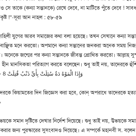
ত্বেও সে তাকে (কন্যা সন্তানকে) রেখে দেবে, না মাটিতে পুঁতে দেবে ! সাব
িকৃষ্ট !”-সূরা আন নাহল : ৫৮-৫৯
 জাহিলী যুগের আরব সমাজের কথা বলা হয়েছে। তখন সেখানে কন্যা সন্ত
্ছিত মনে করতো। অপমানে কন্যা সন্তানের জনকরা অনেক সময় নিজ সম্
ত। অনেকে জন্মের পর কন্যা সন্তানকে জীবন্ত প্রোথিত করতো। আল্লাহ সুস্
হীন মানসিকতা পরিত্যাগ করতে বলেছেন। শুধু তাই নয়, তাদেরকে হুঁশি
বলেছেন :۹۸وَإِذَا الْمَوْهُ دَةُ سُئِلَتْ بِأَيِّ ذَنْبُ قُتِلَتْ 8 – التكوير
েদেরকে কিয়ামতের দিন জিজ্ঞেস করা হবে, কোন্ অপরাধে তাদেরকে হত্য
৯
ভয়কে সমান দৃষ্টিতে দেখার নির্দেশ দিয়েছে। শুধু তাই নয়, উভয়কে সমান
ার জন্য পুরস্কারের সুসংবাদও দিয়েছে। এ সম্পর্কে মহানবী স. বলেন : 