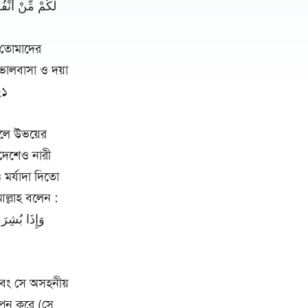
لَكُمْ مِّنْ أَنْف
ন তোমাদের
ভালবাসা ও দয়া
২১
ফলে উভয়ের
 দেশেও নারী
মর্যাদা দিতো
আল্লাহ বলেন :
وَإِذَا بُش ،
এবং সে অসহনীয়
গোপন করে (সে