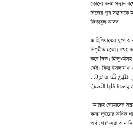
কোনো কন্যা সন্তান র
নিজের পুত্র সন্তানকে
কিতাবুল আদব
জাহিলিয়াতের যুগে আ
নিগৃহীত হতো। স্বয়ং 
করে নিত। হিন্দুধর্মসহ
নেই। কিন্তু ইসলাম এ 
نِ فَلَهُنَّ ثُلُثَا مَا تَرَكَ
“আল্লাহ তোমাদের সন্তা
কন্যা দুইয়ের অধিক থা
অর্ধাংশ।”-সূরা আন নি