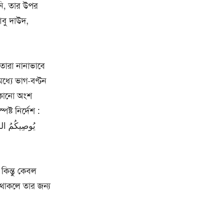
নি, তার উপর
আবু দাউদ,
তারা নানাভাবে
ধ্যে ভাগ-বণ্টন
র কোনো অংশ
্ট নির্দেশ :
يُوصِيكُمُ الل ،
 কিন্তু কেবল
া থাকলে তার জন্য