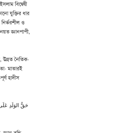
সলাম বিদ্বেষী
নো যুক্তির ধার
 নির্ভরশীল ও
 নয়ত জ্ঞানপাপী,
, উন্নত নৈতিক-
িতা- মাতারই
পূর্ণ হাদীস
حَقُّ الوَلَدِ عَلَى 