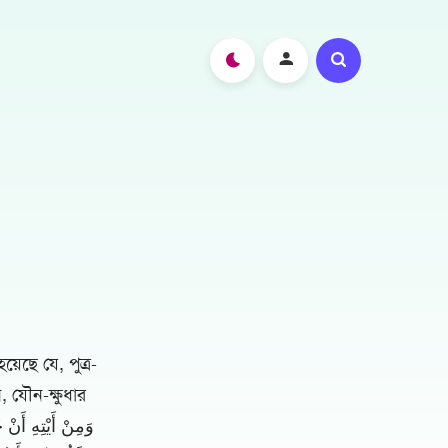
য়েছে যে, পুত্র-
, যৌন-ক্ষুধার