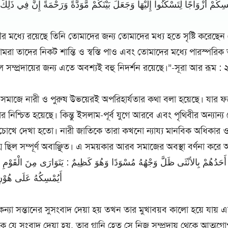
ُسِكُمْ أَزْوَاجًا لِتَسْكُنُوا إِلَيْهَا وَجَعَلَ بَيْنَكُمْ مَّوَدَّةً وَرَحْمَةً إِنَّ فِي ذَلِ
ীর মধ্যে রয়েছে তিনি তোমাদের জন্য তোমাদের মধ্য হতে সৃষ্টি করেছে
মরা তাদের নিকট শান্তি ও স্বস্তি পাও এবং তোমাদের মধ্যে পারস্পরিক 
শীল সম্প্রদায়ের জন্য এতে অবশ্যই বহু নিদর্শন রয়েছে।”-সূরা আর রূম : 
-সমাজে নারী ও পুরুষ উভয়েরই অপরিহার্যতার কথা বলা হয়েছে। যার 
 নিশ্চিত হয়েছে। কিন্তু ইসলাম-পূর্ব যুগে আরবে এবং পৃথিবীর অন্যান্য
র চোখে দেখা হতো। নারী জাতিকে তারা কখনো ন্যায্য মানবিক অধিকার ও 
্ম ছিল সম্পূর্ণ অবাঞ্ছিত। এ সময়কার আরব সমাজের অবস্থা বর্ণনা করে 
ِرَ أَحَدُهُمْ بِالأنْثَى ظَلَّ وَجْهُهُ مُسْوَدًا وَهُوَ كَظِيمٌ : يَتَوَارَى مِنَ الْقَوْ
أَيُمْسِكُهُ عَلَى هُوْنِ
্যা সন্তানের সুসংবাদ দেয়া হয় তখন তার মুখাবয়ব কালো হয়ে যায় 
 তাকে যে সংবাদ দেয়া হয়, তার গ্লানি হেতু সে নিজ সম্প্রদায় থেকে আত্ম