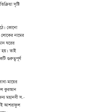
রিয়া সৃষ্টি
ে ওঠে। কোনো
ীয় লোকের নামের
মান ঘরের
 হয়। তাই
গুরুত্বপূর্ণ
াবা-মায়ের
। আল কুরআন
ন্য মহানবী স.-
র্থই আশরাফুল