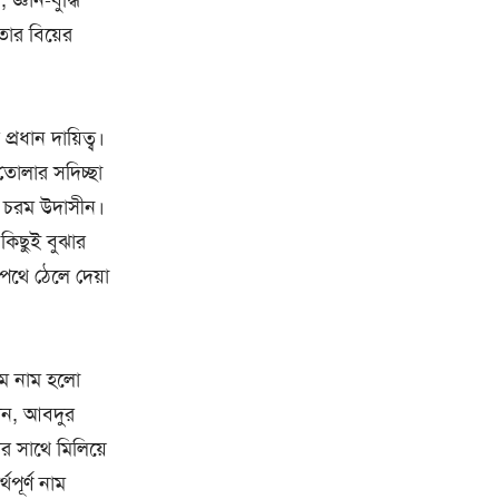
্ঞান-বুদ্ধি
তার বিয়ের
্রধান দায়িত্ব।
 তোলার সদিচ্ছা
া-ই চরম উদাসীন।
কিছুই বুঝার
পথে ঠেলে দেয়া
্তম নাম হলো
মান, আবদুর
র সাথে মিলিয়ে
পূর্ণ নাম