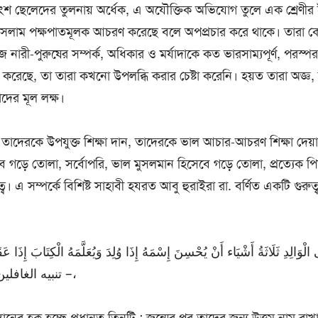
অংশ ছেলেদের তুলনায় অর্ধেক, এ অযৌক্তিক অভিযোগ তুলে এক শ্রেণীর ই
ইসলাম পক্ষপাতমূলক আচরণ করেছে বলে অপপ্রচার করে থাকে। তারা কো
 নারী-পুরুষের সম্পর্ক, অধিকার ও মর্যাদাকে কত ভারসাম্যপূর্ণ, পরস্পর
ষ্টি করেছে, তা তারা কখনো উপলব্ধি করার চেষ্টা করেনি। হয়ত তারা অজ্ঞ,
ের মূল লক্ষ।
 তাদেরকে উপযুক্ত শিক্ষা দান, তাদেরকে ভাল আচার-আচরণ শিক্ষা দেয়া
েবে গড়ে তোলা, সর্বোপরি, ভাল মুসলমান হিসেবে গড়ে তোলা, প্রত্যেক প
ব। এ সম্পর্কে বিশিষ্ট সাহাবী হযরত আবু হুরাইরা রা. বর্ণিত একটি গুরুত্ব
الْوَالِدِ ثَلَاثَةُ أَشْيَاء أَنْ يُحْسِنَ إِسْمَهُ إِذَا وُلِدَ وَيُعَلَّمَهُ الْكِتَابَ إِذَا عَ
– تنبيه الغافلين للشيخ السمرقندي،