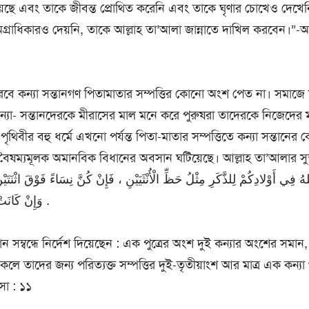
য়েছে এবং তাকে জীবন্ত প্রোথিত করেনি এবং তাকে ঘৃণার চোখেও দেখে
 অগ্রাধিকারও দেয়নি, তাকে আল্লাহ তা’আলা জান্নাতে দাখিল করবেন।”-
রবে কন্যা সন্তানগণ পিতামাতার সম্পত্তির কোনো অংশ পেত না। সমাজে 
কন্যা- সন্তানদেরকে মীরাসের মাল মনে করে পুরুষরা তাদেরকে নিজেদের ম
 পৃথিবীর বহু ধর্মে এখনো পর্যন্ত পিতা-মাতার সম্পত্তিতে কন্যা সন্তানে
বৈষম্যমূলক অমানবিক বিধানের অবসান ঘটিয়েছে। আল্লাহ তা’আলার সুস্পষ
هُ فِي أَوْلادِكُمْ لِلذَّكَرِ مِثْلُ حَظِّ الْأُنْثَيَيْنِ ، فَإِنْ كُنَّ نِسَاءً فَوْقَ اثْنَتَيْ
وَإِنْ كَانَتْ وَاحِدَةً فَلَهَا النِّصْفُ .
ন সম্বন্ধে নির্দেশ দিয়েছেন : এক পুত্রের অংশ দুই কন্যার অংশের সমান,
কলে তাদের জন্য পরিত্যক্ত সম্পত্তির দুই-তৃতীয়াংশ আর মাত্র এক কন্য
সা : ১১