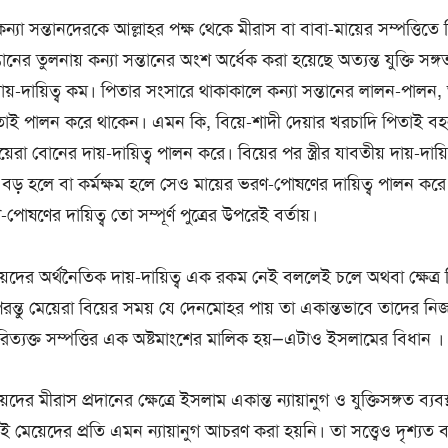
যা সন্তানদেরকে আল্লাহর পক্ষ থেকে মীরাস বা বাবা-মায়ের সম্পত্তিতে নির
্তানের তুলনায় কন্যা সন্তানের অংশ অর্ধেক করা হয়েছে অত্যন্ত যুক্তি সঙ
ায়-দায়িত্ব কম। পিতার সংসারে থাকাকালে কন্যা সন্তানের লালন-পাল
 পিতাই পালন করে থাকেন। এমন কি, বিয়ে-শাদী দেয়ার খরচাদি পিতাই 
েরা বোনের দায়-দায়িত্ব পালন করে। বিয়ের পর স্ত্রীর যাবতীয় দায়-দায়
ত্র বড় হলে বা কর্মক্ষম হলে সেও মায়ের ভরণ-পোষণের দায়িত্ব পালন কর
োষণের দায়িত্ব তো সম্পূর্ণ পুত্রের উপরেই বর্তায়।
়েদের অর্থনৈতিক দায়-দায়িত্ব এক রকম নেই বললেই চলে অথবা ক্ষেত্
পরন্তু মেয়েরা বিয়ের সময় যে দেনমোহর পায় তা একান্তভাবে তাদের নিজস্
মীর পরিত্যক্ত সম্পত্তির এক অষ্টমাংশের মালিক হয়—এটাও ইসলামের বিধান ।
দের মীরাস প্রদানের ক্ষেত্রে ইসলাম একান্ত ন্যায়ানুগ ও যুক্তিসঙ্গত ব্যবস
 মেয়েদের প্রতি এমন ন্যায়ানুগ আচরণ করা হয়নি। তা সত্ত্বেও দৃশ্যত ব