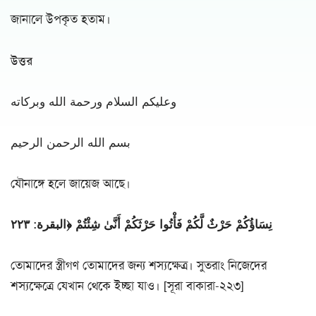
জানালে উপকৃত হতাম।
উত্তর
وعليكم السلام ورحمة الله وبركاته
بسم الله الرحمن الرحيم
যৌনাঙ্গে হলে জায়েজ আছে।
نِسَاؤُكُمْ حَرْثٌ لَّكُمْ فَأْتُوا حَرْثَكُمْ أَنَّىٰ شِئْتُمْ ﴿البقرة: ٢٢٣
তোমাদের স্ত্রীগণ তোমাদের জন্য শস্যক্ষেত্র। সুতরাং নিজেদের
শস্যক্ষেত্রে যেখান থেকে ইচ্ছা যাও। [সূরা বাকারা-২২৩]