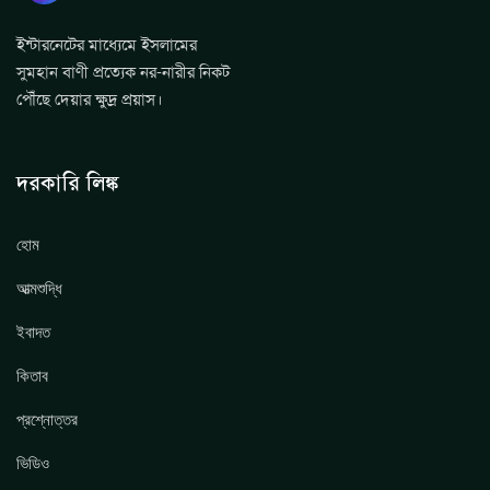
ইন্টারনেটের মাধ্যেমে ইসলামের
সুমহান বাণী প্রত্যেক নর-নারীর নিকট
পৌঁছে দেয়ার ক্ষুদ্র প্রয়াস।
দরকারি লিঙ্ক
হোম
আত্মশুদ্ধি
ইবাদত
কিতাব
প্রশ্নোত্তর
ভিডিও