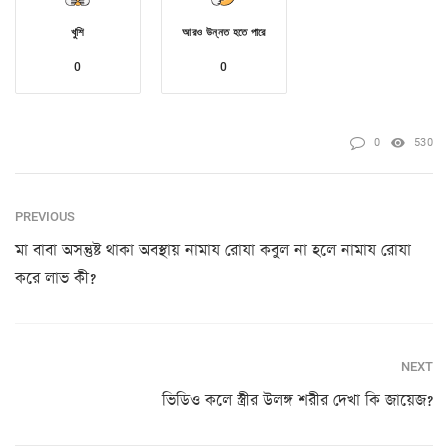
খুশি
আরও উন্নত হতে পারে
0
0
0
530
PREVIOUS
মা বাবা অসন্তুষ্ট থাকা অবস্থায় নামায রোযা কবুল না হলে নামায রোযা
করে লাভ কী?
NEXT
ভিডিও কলে স্ত্রীর উলঙ্গ শরীর দেখা কি জায়েজ?