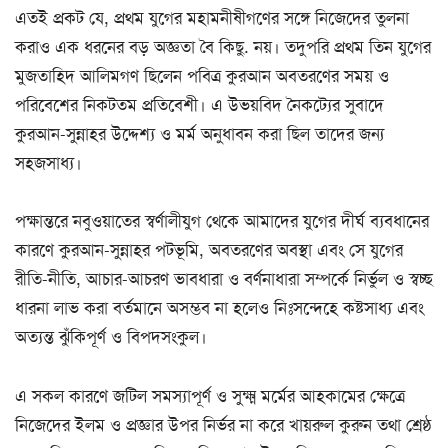
এতই প্রকট যে, প্রথম যুগের মহামনীষীগণের সঙ্গে নিজেদের তুলনা
করাও এক ধরনের বড় অজ্ঞতা বৈ কিছু. নয়। তদুপরি প্রথম তিন যুগের
মুজতাহিদ আলিমগণ ছিলেন পবিত্র কুরআন অবতরণের সময় ও
পরিবেশের নিকটতম প্রতিবেশী। এ উভয়বিদ নৈকট্যের সুবাদে
কুরআন-সুন্নাহর উদ্দেশ্য ও মর্ম অনুধাবন করা ছিল তাদের জন্য
সহজসাধ্য।
পক্ষান্তরে নবুওয়াতের স্বর্ণালীযুগ থেকে আমাদের যুগের দীর্ঘ ব্যবধানের
কারণে কুরআন-সুন্নাহর পটভূমি, অবতরণের অবস্থা এবং সে যুগের
রীতি-নীতি, আচার-আচরণ ভাবধারা ও বর্ণনাধারা সম্পর্কে নির্ভুল ও স্বচ্ছ
ধারনা লাভ করা বর্তমানে অসম্ভব না হলেও নিঃসন্দেহে কষ্টসাধ্য এবং
অত্যন্ত ঝুঁকিপূর্ণ ও বিপদসংকুল।
এ সকল কারণে জটিল সমস্যাপূর্ণ ও সুক্ষ্ম মর্মের আহকামের ক্ষেত্রে
নিজেদের ইলম ও প্রজ্ঞার উপর নির্ভর না করে খায়রুল কুরুন তথা শ্রেষ্ঠ