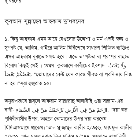
দু’ধরনের-
কুরআন-সুন্নাহের আহকাম দু’ধরনের
১. কিছু আহকাম এমন আছে যেগুলোর উদ্দেশ্য ও মর্ম এতই স্বচ্ছ ও
সুস্পষ্ট যে, আলিম, গাইরে আলিম নির্বিশেষে সাধারণ শিক্ষিত ব্যক্তিও
এসব আহকাম বুঝতে সক্ষম হবে। এতে অস্পষ্টতা বা পরস্পর বাহ্যত
বিরোধ কিছুই নেই । যেমন, কুরআনে কারীমের ইরশাদ- وَلَا يَغْتَبْ
بَعْضُكُمْ بَعْضاً. “তোমাদের কেউ যেন কারও গীবত বা পরনিন্দায় লিপ্ত
না হয়।”সূরা হুজুরাত ১২।
অনুরূপভাবে রাসূলে আকরাম সাল্লাল্লাহু আলাইহি ওয়া সাল্লাম-এর
বাণী- ارْحَمْ مَنْ فِي الْأَرْضِ يَرْحَمْكَ مَنْ فِي السَّمَاءِ. “দয়া কর
পৃথিবীবাসীর উপর, তাহলে তোমাদের উপর দয়া করবেন
যিনিআসমানে থাকেন।”আল মু’জামুল কাবীর ২/৩৫৬, ফায়ফুল কাদীর
২/৯৩১, আল মুসতাদরাক লিল হাকিম ৪/২৭৭, মুসনাদে তায়ালিসী