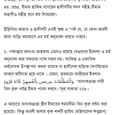
৪৪, ৩৩৫, ইমাম হাকিম বলেছেন হাদীসটির সনদ সহীহ।ইমাম
যাহাবীও সহীহ বলে রায় দিয়েছেন।
উল্লিখিত আয়াত ও হাদীসটি এতই স্বচ্ছ ও স্পষ্ট যে, যে কোন আরবী
জানা ব্যক্তি অনায়াসে এর মর্ম অনুধাবন করতে পারবে।
২. পক্ষান্তরে অসংখ্য আহকাম এমনও রয়েছে যেগুলোর উদ্দেশ্য ও মর্ম
অনুধাবন করা সকলের পক্ষে সম্ভব নয়। সংক্ষিপ্ত ও একাধিক
অর্থবোধক উপস্থাপনা অথবা আয়াত বা হাদীসের বাহ্যিক বৈপরিত্যের
কারণে জটিলতা হয়ে থাকে । যেমন, কুরআনে কারীমের ইরশাদ-
وَالْمُطَلَّقَاتُ يتربصن بِأَنْفُسِهِنَّ ثَلَاثَةَ قَرُوءٍ. “তালাকপ্রাপ্তা নারী
তিন কুরু পর্যন্ত ইদ্দত পালন করবে।”সূরা বাকারা ২২৮।
এ আয়াতে তালাকপ্রাপ্তা স্ত্রীর ইদ্দতের সময়সীমা তিন কুরু বর্ণনা করা
হয়েছে। কিন্তু আরবী ভাষায় কুরু শব্দটি হায়িয (মহিলাদের ঋতুস্রাব)