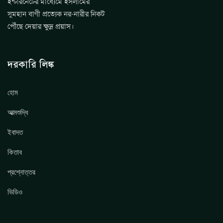
ইন্টারনেটের মাধ্যেমে ইসলামের
সুমহান বাণী প্রত্যেক নর-নারীর নিকট
পৌঁছে দেয়ার ক্ষুদ্র প্রয়াস।
দরকারি লিঙ্ক
হোম
আত্মশুদ্ধি
ইবাদত
কিতাব
প্রশ্নোত্তর
ভিডিও