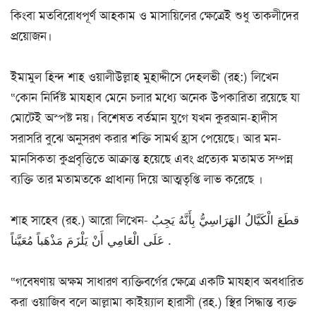
কিংবা মতবিরোধপূর্ণ আহকাম ও মাসায়িলের ক্ষেত্রেই শুধু তাকলীদের
প্রয়োজন।
ইমামুল হিন্দ শাহ ওয়ালীউল্লাহ মুহাদ্দীসে দেহলভী (রহ:) লিখেন
“কোন নির্দিষ্ট মাযহাব মেনে চলার মধ্যে অনেক উপকারিতা রয়েছে যা
মোটেই অস্পষ্ট নয়। বিশেষত বর্তমান যুগে যখন কুরআন-হাদীস
সরাসরি বুঝে অনুসরণ করার শক্তি সামর্থ হ্রাস পেয়েছে। আর মন-
মানসিকতা কুপ্রবৃত্তিতে আক্রান্ত হয়েছে এবং প্রত্যেক মতামত সম্পন্ন
ব্যক্তি তার মতামতকে প্রাধান্য দিয়ে আত্মতৃপ্তি লাভ করেছে ।
শাহ সাহেব (রহ.) আরো লিখেন- قطَعَ الْكَيَّالُ الهَرَاسِيُّ بِأَنَّهُ يَجِبُ
عَلَى الْعَامِي أَنْ يَلْزَمَ مَذْهَباً مُعَيَّناً .
“গবেষণায় অক্ষম সাধারণ ব্যক্তিবর্গের ক্ষেত্রে একটি মাযহাব অবধারিত
করা ওয়াজিব বলে আল্লামা কাইয়্যাল হারাসী (রহ.) স্থির সিদ্ধান্ত ব্যক্ত