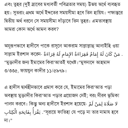
এবং তুহর (দুই স্রাবের মধ্যবর্তী পবিত্রতার সময়) উভয় অর্থে ব্যবহৃত
হয়। সুতরাং প্রথম অর্থে ইদ্দতের সময়সীমা হবে তিন হায়িয। পক্ষান্তরে
দ্বিতীয় অর্থ ধরলে সে সময়সীমা দাঁড়াবে তিন তুহর। এমতাবস্থায়
আমরা কোন অর্থে আমল করব?
অনুরূপভাবে হাদীসে পাকে রাসূলে আকরাম সাল্লাল্লাহু আলাইহি ওয়া
সাল্লাম ইরশাদ করেন- مَنْ كَانَ لَهُ إِمَامٌ فَقِرَاءَةُ الإِمَامِ لَهُ قِرَاءَةٌ .
“মুক্তাদীর জন্য ইমামের কিরা’আতই যথেষ্ট।”মুসনাদে আহমাদ
৩/৩৩৫, ফায়যুল কাদীর ১১/৫৯৭৯।
এ হাদীস দ্ব্যর্থহীনভাবে প্রমাণ করে যে, ইমামের কিরা’আত পড়া
অবস্থায় মুক্তাদীর কিরা’আত পড়ার প্রয়োজন নেই; বরং নীরব ভূমিকা
পালন করবে। কিন্তু অন্য হাদীসে ইরশাদ হয়েছে- لا صَلَاةَ لِمَنْ لَمْ
يَقْرَأُ بِفَاتِحَةِ الْكِتَابِ .“সূরায়ে ফাতিহা যে পড়ে না তার নামায হবে
না।”