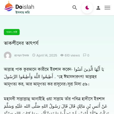
সকল পোষ্ট
তাকলীদের তাৎপর্য
রাশেদুল ইসলাম
April 14, 2025
610 views
0
আল্লাহ পাক কুরআনে কারীমে ইরশাদ করেন- يَا أَيُّهَا الَّذِينَ آمَنُوا
أَطِيعُوا اللَّهَ وَأَطِيعُوا الرَّسُولَ . “হে ঈমানদারগণ! আল্লহর
আনুগত্য কর, আর আনুগত্য কর রাসূলের।সূরা নিসা ৫৯।
মহানবী সাল্লাল্লাহু আলাইহি ওয়া সাল্লাম তাঁর পবিত্র হাদীসে ইরশাদ
عَنْ أَنَسِ بْنِ مَالِكٍ قَالَ قَالَ رَسُولُ اللهِ صَلَّى الله عَلَيْهِ وَسَلَّمَ
تَرَكْتُ فِيْكُمْ أَمْرَيْنِ لَنْ تَضِلُّوا مَا تَمَسَّكُتُم بِهِمَا كِتَابَ اللهِ وَسُنَّةَ