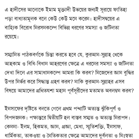
এ হাদীসের আলোকে ইমাম মুক্তাদী উভয়ের জন্যই সূরায়ে ফাতিহা
পড়া বাধ্যতামূলক বলে কেউ কেউ মনে করেন। হাদীসদ্বয়ের এ
বাহ্যিক বিরোধ নিরসনকল্পে বিভিন্ন ধরণের সমস্যা ও জটিলতা
রয়েছে।
সম্মানিত পাঠকবর্গকে চিন্তা করতে হবে যে, কুরআন-সুন্নাহ থেকে
আহকাম ও বিধি-বিধান আহরণের ক্ষেত্রে এ ধরনের সমস্যা ও জটিলতা
দেখা দিলে এর সামাধানকল্পে আমরা কি করব? নিজেদের জ্ঞান বুদ্ধির
উপর নির্ভর করে সিদ্ধান্ত গ্রহণ করব? নাকি কুরআন-সুন্নাহর এসব
বিষয়ে আমাদের প্রথিতযশা মহান পূর্বসূরীদের মতামত অবলম্বন করব?
ইনসাফের দৃষ্টিতে বলতে গেলে প্রথম পন্থাটি অত্যন্ত ঝুঁকিপূর্ণ ও
বিপদজনক। পক্ষান্তরে দ্বিতীয়টি হল বাস্তব সম্মত ও অত্যন্ত নিরাপদ।
কেননা- ইলম, হিকমত, জ্ঞান, প্রজ্ঞা, মেধা, স্মৃতিশক্তি, ইনসাফ,
ধার্মিকতা, তাকওয়া ও নৈতিকতার ক্ষেত্রে আমাদের দুর্বলতা ও নিঃস্বতা