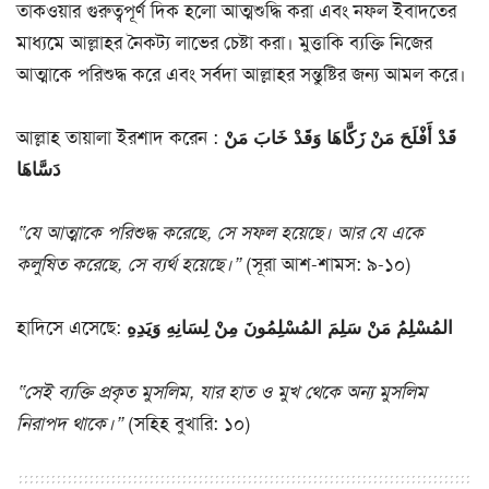
তাকওয়ার গুরুত্বপূর্ণ দিক হলো আত্মশুদ্ধি করা এবং নফল ইবাদতের
মাধ্যমে আল্লাহর নৈকট্য লাভের চেষ্টা করা। মুত্তাকি ব্যক্তি নিজের
আত্মাকে পরিশুদ্ধ করে এবং সর্বদা আল্লাহর সন্তুষ্টির জন্য আমল করে।
আল্লাহ তায়ালা ইরশাদ করেন :
قَدْ أَفْلَحَ مَنْ زَكَّاهَا وَقَدْ خَابَ مَنْ
دَسَّاهَا
“যে আত্মাকে পরিশুদ্ধ করেছে, সে সফল হয়েছে। আর যে একে
কলুষিত করেছে, সে ব্যর্থ হয়েছে।”
(সূরা আশ-শামস: ৯-১০)
হাদিসে এসেছে:
المُسْلِمُ مَنْ سَلِمَ المُسْلِمُونَ مِنْ لِسَانِهِ وَيَدِهِ
“সেই ব্যক্তি প্রকৃত মুসলিম, যার হাত ও মুখ থেকে অন্য মুসলিম
নিরাপদ থাকে।”
(সহিহ বুখারি: ১০)