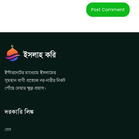
ইন্টারনেটের মাধ্যেমে ইসলামের
সুমহান বাণী প্রত্যেক নর-নারীর নিকট
পৌঁছে দেয়ার ক্ষুদ্র প্রয়াস।
দরকারি লিঙ্ক
হোম