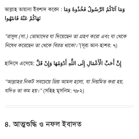
আল্লাহ তায়ালা ইরশাদ করেন :
وَمَا آتَاكُمُ الرَّسُولُ فَخُذُوهُ وَمَا
نَهَاكُمْ عَنْهُ فَانتَهُوا
“রাসুল (সা.) তোমাদের যা দিয়েছেন তা গ্রহণ করো এবং যা থেকে
নিষেধ করেছেন তা থেকে বিরত থাকো।”
(সূরা আল-হাশর: ৭)
হাদিসে এসেছে:
إِنَّ أَحَبَّ الْأَعْمَالِ إِلَى اللَّهِ أَدْوَمُهَا وَإِنْ قَلَّ
“আল্লাহর নিকট সবচেয়ে প্রিয় আমল হলো, যা নিয়মিত করা হয়,
যদিও তা কম হয়।”
(সহিহ মুসলিম: ৭৮২)
৪. আত্মশুদ্ধি ও নফল ইবাদত