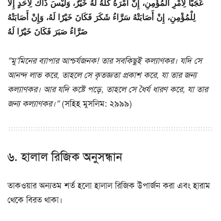
عَجَبًا لِأَمْرِ الْمُؤْمِنِ، إِنَّ أَمْرَهُ كُلَّهُ لَهُ خَيْرٌ، وَلَيْسَ ذَاكَ لِأَحَدٍ إِلَّا
لِلْمُؤْمِنِ، إِنْ أَصَابَتْهُ سَرَّاءُ شَكَرَ فَكَانَ خَيْرًا لَهُ، وَإِنْ أَصَابَتْهُ
ضَرَّاءُ صَبَرَ فَكَانَ خَيْرًا لَهُ
“মু’মিনের ব্যাপার আশ্চর্যজনক! তার সবকিছুই কল্যাণকর। যদি সে
আনন্দ লাভ করে, তাহলে সে কৃতজ্ঞতা প্রকাশ করে, যা তার জন্য
কল্যাণকর। আর যদি কষ্টে পড়ে, তাহলে সে ধৈর্য ধারণ করে, যা তার
জন্য কল্যাণকর।”
(সহিহ মুসলিম: ২৯৯৯)
৬. হালাল রিজিক অনুসন্ধান
তাকওয়ার অন্যতম শর্ত হলো হালাল রিজিক উপার্জন করা এবং হারাম
থেকে বিরত থাকা।