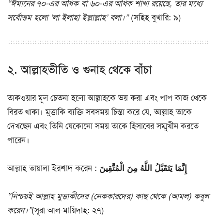
“ঈমানের ৭০-এর অধিক বা ৬০-এর অধিক শাখা রয়েছে, তার মধ্যে
সর্বোত্তম হলো ‘লা ইলাহা ইল্লাল্লাহ’ বলা।”
(সহিহ বুখারি: ৯)
২. আল্লাহভীতি ও গুনাহ থেকে বাঁচা
তাকওয়ার মূল চেতনা হলো আল্লাহকে ভয় করা এবং পাপ কাজ থেকে
বিরত থাকা। মুত্তাকি ব্যক্তি সবসময় চিন্তা করে যে, আল্লাহ তাকে
দেখছেন এবং তিনি যেকোনো সময় তাকে হিসাবের সম্মুখীন করতে
পারেন।
আল্লাহ তায়ালা ইরশাদ করেন :
إِنَّمَا يَتَقَبَّلُ اللَّهُ مِنَ الْمُتَّقِينَ
“নিশ্চয়ই আল্লাহ মুত্তাকীদের (নেককারদের) কাছ থেকে (আমল) কবুল
করেন।”
(সূরা আল-মায়িদাহ: ২৭)