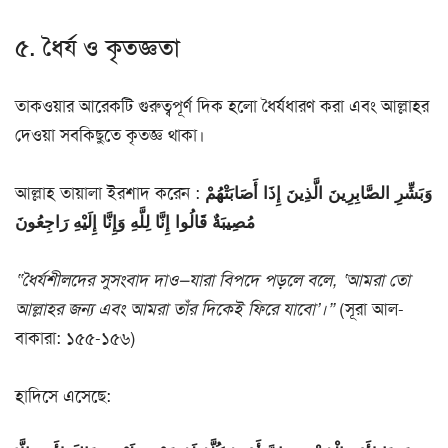
৫. ধৈর্য ও কৃতজ্ঞতা
তাকওয়ার আরেকটি গুরুত্বপূর্ণ দিক হলো ধৈর্যধারণ করা এবং আল্লাহর
দেওয়া সবকিছুতে কৃতজ্ঞ থাকা।
আল্লাহ তায়ালা ইরশাদ করেন :
وَبَشِّرِ الصَّابِرِينَ الَّذِينَ إِذَا أَصَابَتْهُمْ
مُصِيبَةٌ قَالُوا إِنَّا لِلَّهِ وَإِنَّا إِلَيْهِ رَاجِعُونَ
“ধৈর্যশীলদের সুসংবাদ দাও—যারা বিপদে পড়লে বলে, ‘আমরা তো
আল্লাহর জন্য এবং আমরা তাঁর দিকেই ফিরে যাবো’।”
(সূরা আল-
বাকারা: ১৫৫-১৫৬)
হাদিসে এসেছে: