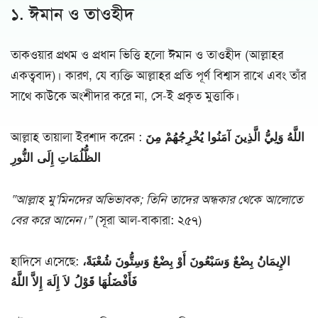
১. ঈমান ও তাওহীদ
তাকওয়ার প্রথম ও প্রধান ভিত্তি হলো ঈমান ও তাওহীদ (আল্লাহর
একত্ববাদ)। কারণ, যে ব্যক্তি আল্লাহর প্রতি পূর্ণ বিশ্বাস রাখে এবং তাঁর
সাথে কাউকে অংশীদার করে না, সে-ই প্রকৃত মুত্তাকি।
আল্লাহ তায়ালা ইরশাদ করেন :
اللَّهُ وَلِيُّ الَّذِينَ آمَنُوا يُخْرِجُهُمْ مِنَ
الظُّلُمَاتِ إِلَى النُّورِ
“আল্লাহ মু’মিনদের অভিভাবক; তিনি তাদের অন্ধকার থেকে আলোতে
বের করে আনেন।”
(সূরা আল-বাকারা: ২৫৭)
হাদিসে এসেছে:
الإِيمَانُ بِضْعٌ وَسَبْعُونَ أَوْ بِضْعٌ وَسِتُّونَ شُعْبَةً،
فَأَفْضَلُهَا قَوْلُ لاَ إِلَهَ إِلاَّ اللَّهُ