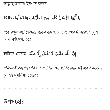
আল্লাহ তায়ালা ইরশাদ করেন :
يَا أَيُّهَا الرُّسُلُ كُلُوا مِنَ الطَّيِّبَاتِ وَاعْمَلُوا صَالِحًا
“হে রাসূলগণ! তোমরা পবিত্র বস্তু খাও এবং সৎকর্ম করো।”
(সূরা
আল-মু’মিনুন: ৫১)
হাদিসে এসেছে:
إِنَّ اللَّهَ طَيِّبٌ لَا يَقْبَلُ إِلَّا طَيِّبًا
“নিশ্চয়ই আল্লাহ পবিত্র এবং তিনি শুধু পবিত্র জিনিসই গ্রহণ করেন।”
(সহিহ মুসলিম: ১০১৫)
উপসংহার