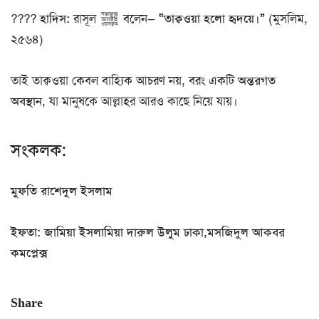
????
হাদিস:
রাসূল ﷺ বলেন—
“তাক্বওয়া হলো হৃদয়ে।”
(মুসলিম,
২৫৬৪)
তাই তাক্বওয়া কেবল বাহ্যিক আচরণ নয়, বরং একটি
অন্তরগত
অবস্থান
, যা মানুষকে আল্লাহর আরও কাছে নিয়ে যায়।
সংকলক:
মুফতি রাশেদুল ইসলাম
ইফতা: জামিয়া ইসলামিয়া দারুল উলুম ঢাকা,মসজিদুল আকবর
কমপ্লেক্স
Share