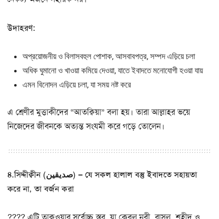
উদাহরণ:
অপ্রয়োজনীয় ও বিলাসবহুল পোশাক, আসবাবপত্র, সম্পদ এড়িয়ে চলা
অধিক ঘুমানো ও খাওয়া কমিয়ে দেওয়া, যাতে ইবাদতে মনোযোগী হওয়া যায়
এমন বিনোদন এড়িয়ে চলা, যা সময় নষ্ট করে
এ শ্রেণীর মুত্তাকীদের “আতক্বিয়া” বলা হয়। তারা আল্লাহর ভয়ে
নিজেদের জীবনকে অত্যন্ত সংযমী করে গড়ে তোলেন।
৪.সিদ্দীক্বীন (صديقين) – যে সকল হালাল বস্তু ইবাদতে সহায়তা
করে না, তা বর্জন করা
???? এটি তাক্বওয়ার সর্বোচ্চ স্তর, যা কেবল নবী, রাসূল, শহীদ ও