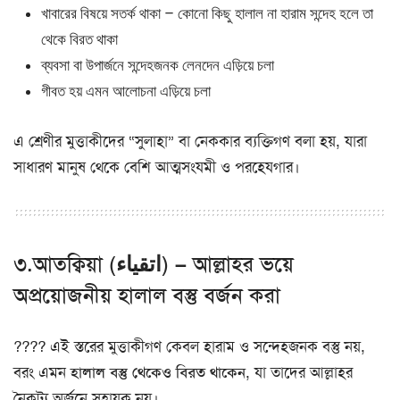
খাবারের বিষয়ে সতর্ক থাকা – কোনো কিছু হালাল না হারাম সন্দেহ হলে তা
থেকে বিরত থাকা
ব্যবসা বা উপার্জনে সন্দেহজনক লেনদেন এড়িয়ে চলা
গীবত হয় এমন আলোচনা এড়িয়ে চলা
এ শ্রেণীর মুত্তাকীদের “সুলাহা” বা নেককার ব্যক্তিগণ বলা হয়, যারা
সাধারণ মানুষ থেকে বেশি আত্মসংযমী ও পরহেযগার।
৩.আতক্বিয়া (اتقياء) – আল্লাহর ভয়ে
অপ্রয়োজনীয় হালাল বস্তু বর্জন করা
???? এই স্তরের মুত্তাকীগণ কেবল হারাম ও সন্দেহজনক বস্তু নয়,
বরং এমন
হালাল বস্তু থেকেও বিরত থাকেন
, যা তাদের আল্লাহর
নৈকট্য অর্জনে সহায়ক নয়।