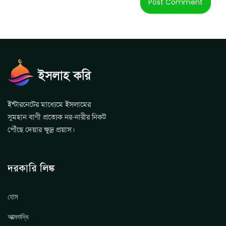
ইন্টারনেটের মাধ্যেমে ইসলামের
সুমহান বাণী প্রত্যেক নর-নারীর নিকট
পৌঁছে দেয়ার ক্ষুদ্র প্রয়াস।
দরকারি লিঙ্ক
হোম
আত্মশুদ্ধি