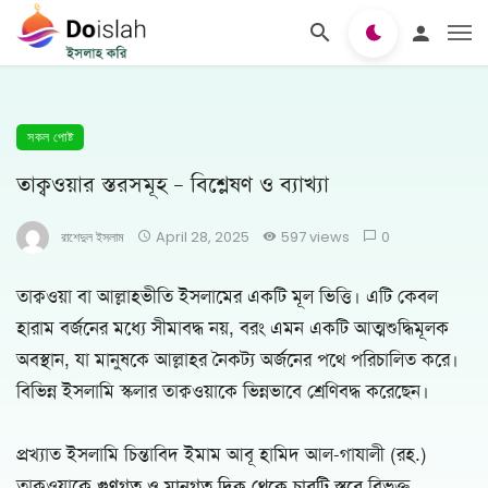
সকল পোষ্ট
তাক্বওয়ার স্তরসমূহ – বিশ্লেষণ ও ব্যাখ্যা
রাশেদুল ইসলাম
April 28, 2025
597 views
0
তাক্বওয়া বা আল্লাহভীতি ইসলামের একটি মূল ভিত্তি। এটি কেবল
হারাম বর্জনের মধ্যে সীমাবদ্ধ নয়, বরং এমন একটি আত্মশুদ্ধিমূলক
অবস্থান, যা মানুষকে আল্লাহর নৈকট্য অর্জনের পথে পরিচালিত করে।
বিভিন্ন ইসলামি স্কলার তাক্বওয়াকে ভিন্নভাবে শ্রেণিবদ্ধ করেছেন।
প্রখ্যাত ইসলামি চিন্তাবিদ ইমাম আবূ হামিদ আল-গাযালী (রহ.)
তাক্বওয়াকে
গুণগত ও মানগত দিক থেকে চারটি স্তরে
বিভক্ত