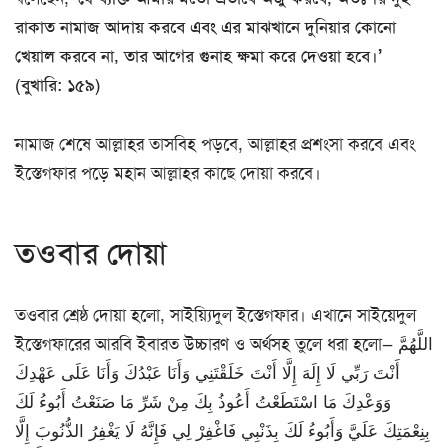
রাকাত নামাজ আদায় করবে এবং এর মাঝখানে দুনিয়ার কোনো
খেয়াল করবে না, তার আগের গুনাহ ক্ষমা করে দেওয়া হবে।’
(বুখারি: ১৫৯)
নামাজ শেষে আল্লাহর তাসবিহ পড়বে, আল্লাহর প্রশংসা করবে এবং
ইস্তেগফার পড়ে মহান আল্লাহর কাছে দোয়া করবে।
তওবার দোয়া
তওবার শ্রেষ্ঠ দোয়া হলো, সাইয়্যিদুল ইস্তেগফার। এখানে সাইয়েদুল
ইস্তেগফারের আরবি ইবারত উচ্চারণ ও অর্থসহ তুলে ধরা হলো— اللَّهُمَّ
أَنْتَ رَبِّي لَا إِلَهَ إِلَّا أَنْتَ خَلَقْتَنِي وَأَنَا عَبْدُكَ وَأَنَا عَلَى عَهْدِكَ
وَوَعْدِكَ مَا اسْتَطَعْتُ أَعُوذُ بِكَ مِنْ شَرِّ مَا صَنَعْتُ أَبُوءُ لَكَ
بِنِعْمَتِكَ عَلَيَّ وَأَبُوءُ لَكَ بِذَنْبِي فَاغْفِرْ لِي فَإِنَّهُ لَا يَغْفِرُ الذُّنُوبَ إِلَّا