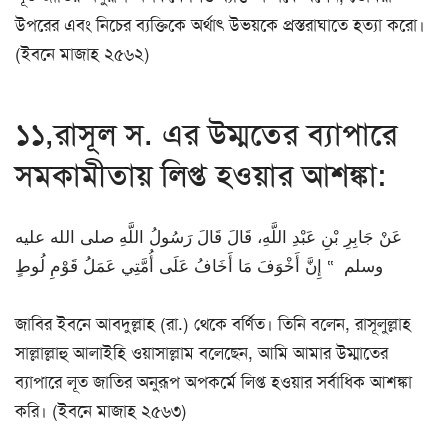
উপরের এবং নিচের ব্যক্তিকে অর্থাৎ উভয়কে প্রস্তরাঘাতে হত্যা করো।
(ইবনে মাজাহ ২৫৬২)
১১,রাসূল স. এর উম্মতের ব্যাপারে
সমকামীতায় লিপ্ত হওয়ার আশঙ্কা:
عَنْ جَابِرِ بْنِ عَبْدِ اللَّهِ، قَالَ قَالَ رَسُولُ اللَّهِ صلى الله عليه
وسلم ‏ “‏ إِنَّ أَخْوَفَ مَا أَخَافُ عَلَى أُمَّتِي عَمَلُ قَوْمِ لُوطٍ
জাবির ইবনে আবদুল্লাহ (রা.) থেকে বর্ণিত। তিনি বলেন, রাসূলুল্লাহ
সাল্লাল্লাহু আলাইহি ওয়াসাল্লাম বলেছেন, আমি আমার উম্মাতের
ব্যাপারে লূত জাতির অনুরূপ অপকর্মে লিপ্ত হওয়ার সর্বাধিক আশঙ্কা
করি। (ইবনে মাজাহ ২৫৬৩)