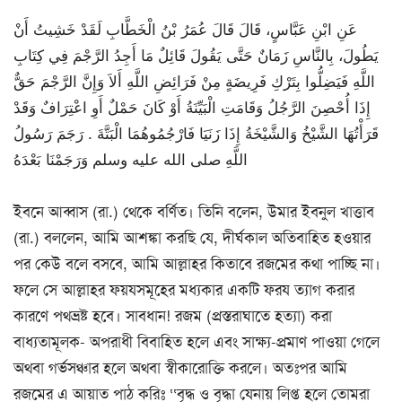
عَنِ ابْنِ عَبَّاسٍ، قَالَ قَالَ عُمَرُ بْنُ الْخَطَّابِ لَقَدْ خَشِيتُ أَنْ
يَطُولَ، بِالنَّاسِ زَمَانٌ حَتَّى يَقُولَ قَائِلٌ مَا أَجِدُ الرَّجْمَ فِي كِتَابِ
اللَّهِ فَيَضِلُّوا بِتَرْكِ فَرِيضَةٍ مِنْ فَرَائِضِ اللَّهِ أَلاَ وَإِنَّ الرَّجْمَ حَقٌّ
إِذَا أُحْصِنَ الرَّجُلُ وَقَامَتِ الْبَيِّنَةُ أَوْ كَانَ حَمْلٌ أَوِ اعْتِرَافٌ وَقَدْ
قَرَأْتُهَا الشَّيْخُ وَالشَّيْخَةُ إِذَا زَنَيَا فَارْجُمُوهُمَا الْبَتَّةَ ‏.‏ رَجَمَ رَسُولُ
اللَّهِ صلى الله عليه وسلم وَرَجَمْنَا بَعْدَهُ
ইবনে আব্বাস (রা.) থেকে বর্ণিত। তিনি বলেন, উমার ইবনুল খাত্তাব
(রা.) বললেন, আমি আশঙ্কা করছি যে, দীর্ঘকাল অতিবাহিত হওয়ার
পর কেউ বলে বসবে, আমি আল্লাহর কিতাবে রজমের কথা পাচ্ছি না।
ফলে সে আল্লাহর ফয়যসমূহের মধ্যকার একটি ফরয ত্যাগ করার
কারণে পথভ্রষ্ট হবে। সাবধান! রজম (প্রস্তরাঘাতে হত্যা) করা
বাধ্যতামূলক- অপরাধী বিবাহিত হলে এবং সাক্ষ্য-প্রমাণ পাওয়া গেলে
অথবা গর্ভসঞ্চার হলে অথবা স্বীকারোক্তি করলে। অতঃপর আমি
রজমের এ আয়াত পাঠ করিঃ ‘‘বৃদ্ধ ও বৃদ্ধা যেনায় লিপ্ত হলে তোমরা