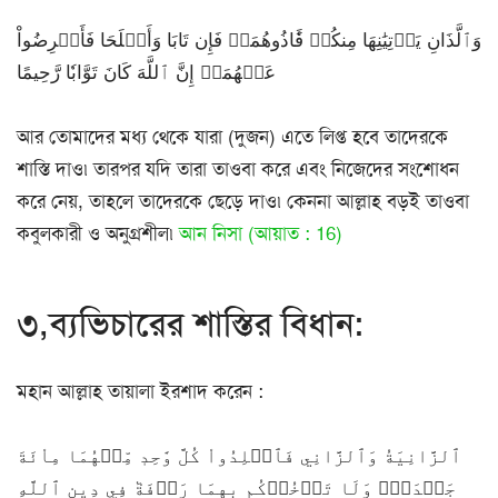
وَٱلَّذَانِ يَأۡتِيَٰنِهَا مِنكُمۡ فَ‍َٔاذُوهُمَاۖ فَإِن تَابَا وَأَصۡلَحَا فَأَعۡرِضُواْ
عَنۡهُمَآۗ إِنَّ ٱللَّهَ كَانَ تَوَّابٗا رَّحِيمًا
আর তোমাদের মধ্য থেকে যারা (দুজন) এতে লিপ্ত হবে তাদেরকে
শাস্তি দাও৷ তারপর যদি তারা তাওবা করে এবং নিজেদের সংশোধন
করে নেয়, তাহলে তাদেরকে ছেড়ে দাও৷ কেননা আল্লাহ বড়ই তাওবা
কবুলকারী ও অনুগ্রশীল৷
আন নিসা (আয়াত : 16)
৩,ব্যভিচারের শাস্তির বিধান:
মহান আল্লাহ তায়ালা ইরশাদ করেন :
ٱلزَّانِيَةُ وَٱلزَّانِي فَٱجۡلِدُواْ كُلَّ وَٰحِدٖ مِّنۡهُمَا مِاْئَةَ
جَلۡدَةٖۖ وَلَا تَأۡخُذۡكُم بِهِمَا رَأۡفَةٞ فِي دِينِ ٱللَّهِ