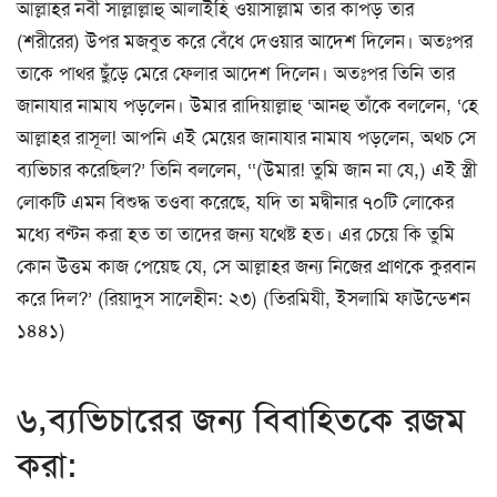
আল্লাহর নবী সাল্লাল্লাহু আলাইহি ওয়াসাল্লাম তার কাপড় তার
(শরীরের) উপর মজবুত করে বেঁধে দেওয়ার আদেশ দিলেন। অতঃপর
তাকে পাথর ছুঁড়ে মেরে ফেলার আদেশ দিলেন। অতঃপর তিনি তার
জানাযার নামায পড়লেন। উমার রাদিয়াল্লাহু ‘আনহু তাঁকে বললেন, ‘হে
আল্লাহর রাসূল! আপনি এই মেয়ের জানাযার নামায পড়লেন, অথচ সে
ব্যভিচার করেছিল?’ তিনি বললেন, ‘‘(উমার! তুমি জান না যে,) এই স্ত্রী
লোকটি এমন বিশুদ্ধ তওবা করেছে, যদি তা মদ্বীনার ৭০টি লোকের
মধ্যে বণ্টন করা হত তা তাদের জন্য যথেষ্ট হত। এর চেয়ে কি তুমি
কোন উত্তম কাজ পেয়েছ যে, সে আল্লাহর জন্য নিজের প্রাণকে কুরবান
করে দিল?’ (রিয়াদুস সালেহীন: ২৩) (তিরমিযী, ইসলামি ফাউন্ডেশন
১৪৪১)
৬,ব্যভিচারের জন্য বিবাহিতকে রজম
করা: