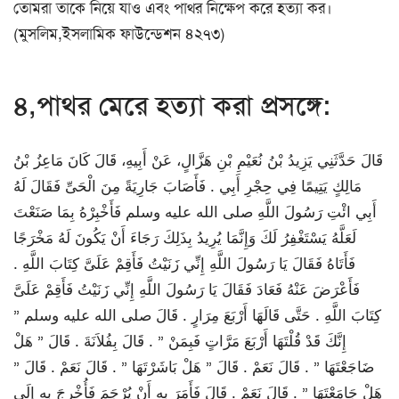
তোমরা তাকে নিয়ে যাও এবং পাথর নিক্ষেপ করে হত্যা কর।
(মুসলিম,ইসলামিক ফাউন্ডেশন ৪২৭৩)
৪,পাথর মেরে হত্যা করা প্রসঙ্গে:
قَالَ حَدَّثَنِي يَزِيدُ بْنُ نُعَيْمِ بْنِ هَزَّالٍ، عَنْ أَبِيهِ، قَالَ كَانَ مَاعِزُ بْنُ
مَالِكٍ يَتِيمًا فِي حِجْرِ أَبِي ‏.‏ فَأَصَابَ جَارِيَةً مِنَ الْحَىِّ فَقَالَ لَهُ
أَبِي ائْتِ رَسُولَ اللَّهِ صلى الله عليه وسلم فَأَخْبِرْهُ بِمَا صَنَعْتَ
لَعَلَّهُ يَسْتَغْفِرُ لَكَ وَإِنَّمَا يُرِيدُ بِذَلِكَ رَجَاءَ أَنْ يَكُونَ لَهُ مَخْرَجًا
فَأَتَاهُ فَقَالَ يَا رَسُولَ اللَّهِ إِنِّي زَنَيْتُ فَأَقِمْ عَلَىَّ كِتَابَ اللَّهِ ‏.‏
فَأَعْرَضَ عَنْهُ فَعَادَ فَقَالَ يَا رَسُولَ اللَّهِ إِنِّي زَنَيْتُ فَأَقِمْ عَلَىَّ
كِتَابَ اللَّهِ ‏.‏ حَتَّى قَالَهَا أَرْبَعَ مِرَارٍ ‏.‏ قَالَ صلى الله عليه وسلم ‏”‏
إِنَّكَ قَدْ قُلْتَهَا أَرْبَعَ مَرَّاتٍ فَبِمَنْ ‏”‏ ‏.‏ قَالَ بِفُلاَنَةَ ‏.‏ قَالَ ‏”‏ هَلْ
ضَاجَعْتَهَا ‏”‏ ‏.‏ قَالَ نَعَمْ ‏.‏ قَالَ ‏”‏ هَلْ بَاشَرْتَهَا ‏”‏ ‏.‏ قَالَ نَعَمْ ‏.‏ قَالَ ‏”‏
هَلْ جَامَعْتَهَا ‏”‏ ‏.‏ قَالَ نَعَمْ ‏.‏ قَالَ فَأَمَرَ بِهِ أَنْ يُرْجَمَ فَأُخْرِجَ بِهِ إِلَى