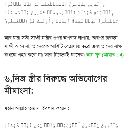
وَٱلَّذِينَ يَرۡمُونَ ٱلۡمُحۡصَنَٰتِ ثُمَّ لَمۡ يَأۡتُواْ
بِأَرۡبَعَةِ شُهَدَآءَ فَٱجۡلِدُوهُمۡ ثَمَٰنِينَ جَلۡدَةٗ وَلَا
تَقۡبَلُواْ لَهُمۡ شَهَٰدَةً أَبَدٗاۚ وَأُوْلَٰٓئِكَ هُمُ ٱلۡفَٰسِقُونَ
আর যারা সতী-সাধ্বী নারীর ওপর অপবাদ লাগায়, তারপর চারজন
সাক্ষী আনে না, তাদেরকে আশিটি বেত্রাঘাত করো এবং তাদের সাক্ষ
কখনো গ্রহণ করো না৷ তারা নিজেরাই ফাসেক৷
আন-নূর (আয়াত : 4)
৬,নিজ স্ত্রীর বিরুদ্ধে অভিযোগের
মীমাংসা:
মহান আল্লাহ তায়ালা ইরশাদ করেন :
وَٱلَّذِينَ يَرۡمُونَ أَزۡوَٰجَهُمۡ وَلَمۡ يَكُن لَّهُمۡ شُهَدَآءُ