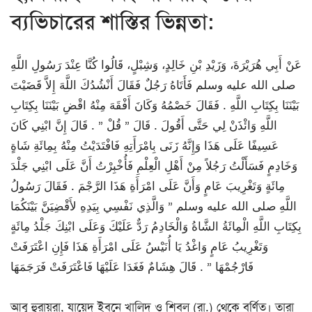
ব্যভিচারের শাস্তির ভিন্নতা:
عَنْ أَبِي هُرَيْرَةَ، وَزَيْدِ بْنِ خَالِدٍ، وَشِبْلٍ، قَالُوا كُنَّا عِنْدَ رَسُولِ اللَّهِ
صلى الله عليه وسلم فَأَتَاهُ رَجُلٌ فَقَالَ أَنْشُدُكَ اللَّهَ إِلاَّ قَضَيْتَ
بَيْنَنَا بِكِتَابِ اللَّهِ ‏.‏ فَقَالَ خَصْمُهُ وَكَانَ أَفْقَهَ مِنْهُ اقْضِ بَيْنَنَا بِكِتَابِ
اللَّهِ وَائْذَنْ لِي حَتَّى أَقُولَ ‏.‏ قَالَ ‏”‏ قُلْ ‏”‏ ‏.‏ قَالَ إِنَّ ابْنِي كَانَ
عَسِيفًا عَلَى هَذَا وَإِنَّهُ زَنَى بِامْرَأَتِهِ فَافْتَدَيْتُ مِنْهُ بِمِائَةِ شَاةٍ
وَخَادِمٍ فَسَأَلْتُ رَجُلاً مِنْ أَهْلِ الْعِلْمِ فَأُخْبِرْتُ أَنَّ عَلَى ابْنِي جَلْدَ
مِائَةٍ وَتَغْرِيبَ عَامٍ وَأَنَّ عَلَى امْرَأَةِ هَذَا الرَّجْمَ ‏.‏ فَقَالَ رَسُولُ
اللَّهِ صلى الله عليه وسلم ‏”‏ وَالَّذِي نَفْسِي بِيَدِهِ لأَقْضِيَنَّ بَيْنَكُمَا
بِكِتَابِ اللَّهِ الْمِائَةُ الشَّاةُ وَالْخَادِمُ رَدٌّ عَلَيْكَ وَعَلَى ابْنِكَ جَلْدُ مِائَةٍ
وَتَغْرِيبُ عَامٍ وَاغْدُ يَا أُنَيْسُ عَلَى امْرَأَةِ هَذَا فَإِنِ اعْتَرَفَتْ
فَارْجُمْهَا ‏”‏ ‏.‏ قَالَ هِشَامٌ فَغَدَا عَلَيْهَا فَاعْتَرَفَتْ فَرَجَمَهَا
আবূ হুরায়রা, যায়েদ ইবনে খালিদ ও শিবল (রা.) থেকে বর্ণিত। তারা