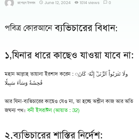
রাশেদুল ইসলাম
June 12, 2024
1014 views
0
ব্যভিচারের বিধান
পবিত্র কোরআনে
:
১,যিনার ধারে কাছেও যাওয়া যাবে না:
মহান আল্লাহ তায়ালা ইরশাদ করেন : ্ولَا تَقۡرَبُواْ ٱلزِّنَىٰٓۖ إِنَّهُۥ كَانَ
فَٰحِشَةٗ وَسَآءَ سَبِيلٗا
আর যিনা-ব্যভিচারের কাছেও যেও না, তা হচ্ছে অশ্লীল কাজ আর অতি
জঘন্য পথ।
বনী ইসরাঈল (আয়াত : 32)
২,ব্যভিচারের শাস্তির নির্দেশ: