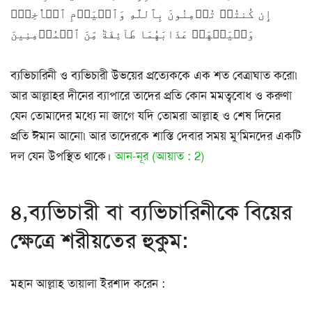
إِن كُنتُمۡ تُؤۡمِنُونَ بِٱللَّهِ وَٱلۡيَوۡمِ ٱلۡأٓخِرِۖ
وَلۡيَشۡهَدۡ عَذَابَهُمَا طَآئِفَةٞ مِّنَ ٱلۡمُؤۡمِنِينَ
ব্যভিচারিনী ও ব্যভিচারী উভয়ের প্রত্যেককে এক শত বেত্রাঘাত করো৷
আর আল্লাহর দীনের ব্যাপারে তাদের প্রতি কোন মমত্ববোধ ও করুণা
যেন তোমাদের মধ্যে না জাগে যদি তোমরা আল্লাহ ও শেষ দিনের
প্রতি ঈমান আনো৷ আর তাদেরকে শাস্তি দেবার সময় মু’মিনদের একটি
দল যেন উপস্থিত থাকে।
আন-নূর (আয়াত : 2)
৪,ব্যভিচারী বা ব্যভিচারিনীকে বিয়ের
ক্ষেত্রে শরীয়তের হুকুম:
মহান আল্লাহ তায়ালা ইরশাদ করেন :