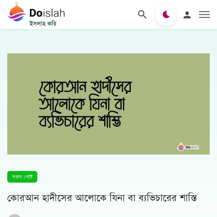
সকল পোষ্ট
কোরআন হাদীসের আলোকে যিনা বা ব্যভিচারের শাস্তি