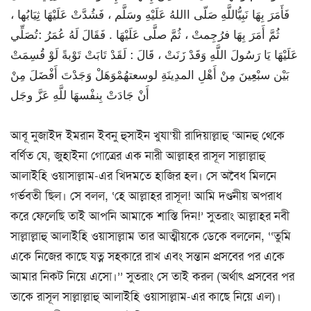
فَأَمَرَ بِهَا نَبِيُّاللَّهِ صَلّى االلهُ عَلَيْهِ وسَلَّم ، فَشُدَّتْ عَلَيْهَا ثِيَابُها ،
ثُمَّ أَمَرَ بِهَا فرُجِمتْ ، ثُمَّ صلَّى عَلَيْهَا . فَقَالَ لَهُ عُمَرُ :تُصَلِّي
عَلَيْهَا يَا رَسُولَ اللَّهِ وَقَدْ زَنَتْ ، قَالَ : لَقَدْ تَابَتْ تَوْبةً لَوْ قُسِمَتْ
بَيْن سبْعِينَ مِنْ أَهْلِ المدِينَةِ لوسعتهُمْوَهَلْ وَجَدْتَ أَفْضَلَ مِنْ
أَنْ جَادَتْ بِنفْسهَا للَّهِ عَزَّ وجَل
আবূ নুজাইদ ইমরান ইবনু হুসাইন খুযা‘য়ী রাদিয়াল্লাহু ‘আনহু থেকে
বর্ণিত যে, জুহাইনা গোত্রের এক নারী আল্লাহর রাসূল সাল্লাল্লাহু
আলাইহি ওয়াসাল্লাম-এর খিদমতে হাজির হল। সে অবৈধ মিলনে
গর্ভবতী ছিল। সে বলল, ‘হে আল্লাহর রাসূল! আমি দণ্ডনীয় অপরাধ
করে ফেলেছি তাই আপনি আমাকে শাস্তি দিন!’ সুতরাং আল্লাহর নবী
সাল্লাল্লাহু আলাইহি ওয়াসাল্লাম তার আত্মীয়কে ডেকে বললেন, ‘‘তুমি
একে নিজের কাছে যত্ন সহকারে রাখ এবং সন্তান প্রসবের পর একে
আমার নিকট নিয়ে এসো।’’ সুতরাং সে তাই করল (অর্থাৎ প্রসবের পর
তাকে রাসূল সাল্লাল্লাহু আলাইহি ওয়াসাল্লাম-এর কাছে নিয়ে এল)।