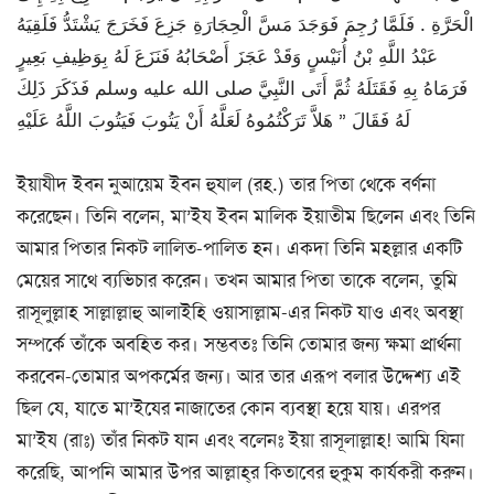
الْحَرَّةِ ‏.‏ فَلَمَّا رُجِمَ فَوَجَدَ مَسَّ الْحِجَارَةِ جَزِعَ فَخَرَجَ يَشْتَدُّ فَلَقِيَهُ
عَبْدُ اللَّهِ بْنُ أُنَيْسٍ وَقَدْ عَجَزَ أَصْحَابُهُ فَنَزَعَ لَهُ بِوَظِيفِ بَعِيرٍ
فَرَمَاهُ بِهِ فَقَتَلَهُ ثُمَّ أَتَى النَّبِيَّ صلى الله عليه وسلم فَذَكَرَ ذَلِكَ
لَهُ فَقَالَ ‏”‏ هَلاَّ تَرَكْتُمُوهُ لَعَلَّهُ أَنْ يَتُوبَ فَيَتُوبَ اللَّهُ عَلَيْهِ
ইয়াযীদ ইবন নুআয়েম ইবন হুযাল (রহ.) তার পিতা থেকে বর্ণনা
করেছেন। তিনি বলেন, মা’ইয ইবন মালিক ইয়াতীম ছিলেন এবং তিনি
আমার পিতার নিকট লালিত-পালিত হন। একদা তিনি মহল্লার একটি
মেয়ের সাথে ব্যভিচার করেন। তখন আমার পিতা তাকে বলেন, তুমি
রাসূলুল্লাহ সাল্লাল্লাহু আলাইহি ওয়াসাল্লাম-এর নিকট যাও এবং অবস্থা
সম্পর্কে তাঁকে অবহিত কর। সম্ভবতঃ তিনি তোমার জন্য ক্ষমা প্রার্থনা
করবেন-তোমার অপকর্মের জন্য। আর তার এরূপ বলার উদ্দেশ্য এই
ছিল যে, যাতে মা’ইযের নাজাতের কোন ব্যবস্থা হয়ে যায়। এরপর
মা’ইয (রাঃ) তাঁর নিকট যান এবং বলেনঃ ইয়া রাসূলাল্লাহ! আমি যিনা
করেছি, আপনি আমার উপর আল্লাহ্‌র কিতাবের হুকুম কার্যকরী করুন।