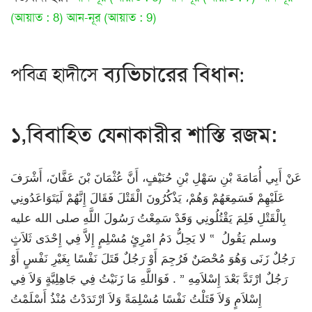
(আয়াত : 8)
আন-নূর (আয়াত : 9)
ব্যভিচারের বিধান
পবিত্র হাদীসে
:
১,বিবাহিত যেনাকারীর শাস্তি রজম:
عَنْ أَبِي أُمَامَةَ بْنِ سَهْلِ بْنِ حُنَيْفٍ، أَنَّ عُثْمَانَ بْنَ عَفَّانَ، أَشْرَفَ
عَلَيْهِمْ فَسَمِعَهُمْ وَهُمْ، يَذْكُرُونَ الْقَتْلَ فَقَالَ إِنَّهُمْ لَيَتَوَاعَدُونِي
بِالْقَتْلِ فَلِمَ يَقْتُلُونِي وَقَدْ سَمِعْتُ رَسُولَ اللَّهِ صلى الله عليه
وسلم يَقُولُ ‏ “‏ لا يَحِلُّ دَمُ امْرِئٍ مُسْلِمٍ إِلاَّ فِي إِحْدَى ثَلاَثٍ
رَجُلٌ زَنَى وَهُوَ مُحْصَنٌ فَرُجِمَ أَوْ رَجُلٌ قَتَلَ نَفْسًا بِغَيْرِ نَفْسٍ أَوْ
رَجُلٌ ارْتَدَّ بَعْدَ إِسْلاَمِهِ ‏”‏ ‏.‏ فَوَاللَّهِ مَا زَنَيْتُ فِي جَاهِلِيَّةٍ وَلاَ فِي
إِسْلاَمٍ وَلاَ قَتَلْتُ نَفْسًا مُسْلِمَةً وَلاَ ارْتَدَدْتُ مُنْذُ أَسْلَمْتُ