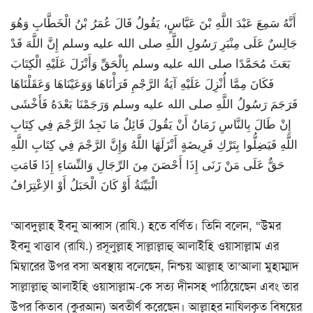
أَنَّهُ سَمِعَ عَبْدَ اللَّهِ بْنَ عَبَّاسٍ، يَقُولُ قَالَ عُمَرُ بْنُ الْخَطَّابِ وَهُوَ
جَالِسٌ عَلَى مِنْبَرِ رَسُولِ اللَّهِ صلى الله عليه وسلم إِنَّ اللَّهَ قَدْ
بَعَثَ مُحَمَّدًا صلى الله عليه وسلم بِالْحَقِّ وَأَنْزَلَ عَلَيْهِ الْكِتَابَ
فَكَانَ مِمَّا أُنْزِلَ عَلَيْهِ آيَةُ الرَّجْمِ قَرَأْنَاهَا وَوَعَيْنَاهَا وَعَقَلْنَاهَا
فَرَجَمَ رَسُولُ اللَّهِ صلى الله عليه وسلم وَرَجَمْنَا بَعْدَهُ فَأَخْشَى
إِنْ طَالَ بِالنَّاسِ زَمَانٌ أَنْ يَقُولَ قَائِلٌ مَا نَجِدُ الرَّجْمَ فِي كِتَابِ
اللَّهِ فَيَضِلُّوا بِتَرْكِ فَرِيضَةٍ أَنْزَلَهَا اللَّهُ وَإِنَّ الرَّجْمَ فِي كِتَابِ اللَّهِ
حَقٌّ عَلَى مَنْ زَنَى إِذَا أَحْصَنَ مِنَ الرِّجَالِ وَالنِّسَاءِ إِذَا قَامَتِ
الْبَيِّنَةُ أَوْ كَانَ الْحَبَلُ أَوْ الاِعْتِرَافُ
‘আবদুল্লাহ ইবনু আব্বাস (রাযি.) হতে বর্ণিত। তিনি বলেন, “উমর
ইবনু খাত্তাব (রাযি.) রসূলুল্লাহ সাল্লাল্লাহু আলাইহি ওয়াসাল্লাম এর
মিম্বারের উপর বসা অবস্থায় বলেছেন, নিশ্চয় আল্লাহ তা’আলা মুহাম্মাদ
সাল্লাল্লাহু আলাইহি ওয়াসাল্লাম-কে সত্য দীনসহ পাঠিয়েছেন এবং তার
উপর কিতাব (কুরআন) অবতীর্ণ করেছেন। আল্লাহর নাযিলকৃত বিষয়ের