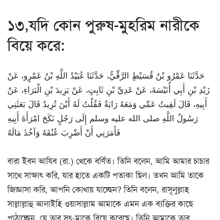
১৩,যদি কোন পুরুষ-মুহরিম নারীকে
বিয়ে করে:
حَدَّثَنَا عَمْرُو بْنُ قُسَيْطٍ الرَّقِّيُّ، حَدَّثَنَا عُبَيْدُ اللَّهِ بْنُ عَمْرٍو، عَنْ
زَيْدِ بْنِ أَبِي أُنَيْسَةَ، عَنْ عَدِيِّ بْنِ ثَابِتٍ، عَنْ يَزِيدَ بْنِ الْبَرَاءِ، عَنْ
أَبِيهِ، قَالَ لَقِيتُ عَمِّي وَمَعَهُ رَايَةٌ فَقُلْتُ لَهُ أَيْنَ تُرِيدُ قَالَ بَعَثَنِي
رَسُولُ اللَّهِ صلى الله عليه وسلم إِلَى رَجُلٍ نَكَحَ امْرَأَةَ أَبِيهِ
فَأَمَرَنِي أَنْ أَضْرِبَ عُنُقَهُ وَآخُذَ مَالَهُ
বারা ইবন আযিব (রা.) থেকে বর্ণিত। তিনি বলেন, আমি আমার চাচার
সাথে সাক্ষাৎ করি, যার হাতে একটি পতাকা ছিল। তখন আমি তাকে
জিজ্ঞাসা করি, আপনি কোথায় যাচ্ছেন? তিনি বলেন, রাসূলুল্লাহ
সাল্লাল্লাহু আলাইহি ওয়াসাল্লাম আমাকে এমন এক ব্যক্তির কাছে
পাঠাচ্ছেন, যে তার সৎ-মাকে বিয়ে করেছে। তিনি আমাকে তার