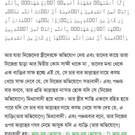
إِلَّآ أَنفُسُهُمۡ فَشَهَٰدَةُ أَحَدِهِمۡ أَرۡبَعُ شَهَٰدَٰتِۢ بِٱللَّهِ
إِنَّهُۥ لَمِنَ ٱلصَّٰدِقِينَ وَٱلۡخَٰمِسَةُ أَنَّ لَعۡنَتَ ٱللَّهِ عَلَيۡهِ
إِن كَانَ مِنَ ٱلۡكَٰذِبِينَ وَيَدۡرَؤُاْ عَنۡهَا ٱلۡعَذَابَ أَن
تَشۡهَدَ أَرۡبَعَ شَهَٰدَٰتِۢ بِٱللَّهِ إِنَّهُۥ لَمِنَ ٱلۡكَٰذِبِينَ
وَٱلۡخَٰمِسَةَ أَنَّ غَضَبَ ٱللَّهِ عَلَيۡهَآ إِن كَانَ مِنَ ٱلصَّٰدِقِينَ
আর যারা নিজেদের স্ত্রীদেরকে অভিযোগ দেয় এবং তাদের কাছে তারা
নিজেরা ছাড়া আর দ্বিতীয় কোন সাক্ষী থাকে না , তাদের মধ্য থেকে
এক ব্যক্তির সাক্ষ হচ্ছে এই যে, সে চার বার আল্লাহর নামে কসম
খেয়ে সাক্ষ দেবে যে, সে নিজের অভিযোগে সত্যবাদী। এবং পঞ্চম
বার বলবে, তার প্রতি আল্লাহর লা’নত হোক যদি সে (নিজের
অভিযোগে) মিথ্যাবাদী হয়ে থাকে। আর স্ত্রীর শাস্তি এভাবে রহিত হতে
পারে যদি সে চার বার আল্লাহর নামে কসম খেয়ে সাক্ষ দেয় যে, এ
ব্যক্তি(তার অভিযোগে) মিথ্যাবাদী। এবং পঞ্চমবার বলে, তার নিজের
ওপর আল্লাহর গযব নেমে আসুক যদি এ ব্যক্তি (তার অভিযোগে)
সত্যবাদী হয়।
আন-নূর (আয়াত : 6)
আন-নূর (আয়াত : 7)
আন-নূর