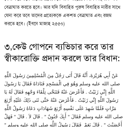
বেত্রাঘাত করতে হবে। আর যদি বিবাহিত পুরুষ বিবাহিত নারীর সাথে
যেনা করে তবে তাদের প্রত্যেককে একশত বেত্রাঘাত এবং রজম
করতে হবে। (ইবনে মাজাহ ২৫৫০)
৩,কেউ গোপনে ব্যভিচার করে তার
স্বীকারোক্তি প্রদান করলে তার বিধান:
عَنْ أَبِي هُرَيْرَةَ، أَنَّهُ قَالَ أَتَى رَجُلٌ مِنَ الْمُسْلِمِينَ رَسُولَ اللَّهِ
صلى الله عليه وسلم وَهُوَ فِي الْمَسْجِدِ فَنَادَاهُ فَقَالَ يَا رَسُولَ
اللَّهِ إِنِّي زَنَيْتُ ‏.‏ فَأَعْرَضَ عَنْهُ فَتَنَحَّى تِلْقَاءَ وَجْهِهِ فَقَالَ لَهُ يَا
رَسُولَ اللَّهِ إِنِّي زَنَيْتُ ‏.‏ فَأَعْرَضَ عَنْهُ حَتَّى ثَنَى ذَلِكَ عَلَيْهِ أَرْبَعَ
مَرَّاتٍ فَلَمَّا شَهِدَ عَلَى نَفْسِهِ أَرْبَعَ شَهَادَاتٍ دَعَاهُ رَسُولُ اللَّهِ
صلى الله عليه وسلم فَقَالَ ‏”‏ أَبِكَ جُنُونٌ ‏”‏ ‏.‏ قَالَ لاَ ‏.‏ قَالَ ‏”‏ فَهَلْ
أَحْصَنْتَ ‏”‏ ‏.‏ قَالَ نَعَمْ ‏‏ فَقَالَ رَسُولُ اللَّهِ صلى الله عليه وسلم ‏”‏