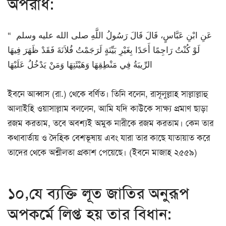
অপরাধ:
عَنِ ابْنِ عَبَّاسٍ، قَالَ قَالَ رَسُولُ اللَّهِ صلى الله عليه وسلم ‏ “‏
لَوْ كُنْتُ رَاجِمًا أَحَدًا بِغَيْرِ بَيِّنَةٍ لَرَجَمْتُ فُلاَنَةَ فَقَدْ ظَهَرَ فِيهَا
الرِّيبَةُ فِي مَنْطِقِهَا وَهَيْئَتِهَا وَمَنْ يَدْخُلُ عَلَيْهَا
ইবনে আব্বাস (রা.) থেকে বর্ণিত। তিনি বলেন, রাসূলুল্লাহ সাল্লাল্লাহু
আলাইহি ওয়াসাল্লাম বললেন, আমি যদি কাউকে সাক্ষ্য প্রমাণ ছাড়া
রজম করতাম, তবে অবশ্যই অমুক নারীকে রজম করতাম। কেন তার
কথাবার্তায় ও দৈহিক বেশভূষায় এবং যারা তার কাছে যাতায়াত করে
তাদের থেকে অশ্লীলতা প্রকাশ পেয়েছে। (ইবনে মাজাহ ২৫৫৯)
১০,যে ব্যক্তি লূত জাতির অনুরূপ
অপকর্মে লিপ্ত হয় তার বিধান: