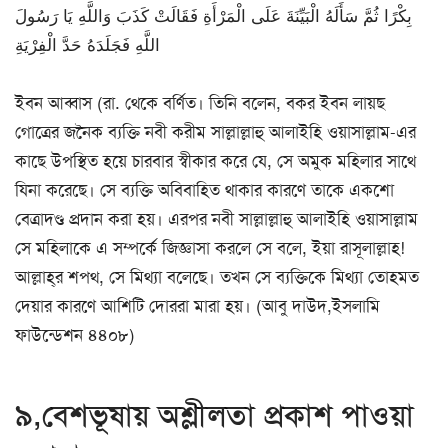
بِكْرًا ثُمَّ سَأَلَهُ الْبَيِّنَةَ عَلَى الْمَرْأَةِ فَقَالَتْ كَذَبَ وَاللَّهِ يَا رَسُولَ
اللَّهِ فَجَلَدَهُ حَدَّ الْفِرْيَةِ
ইবন আব্বাস (রা. থেকে বর্ণিত। তিনি বলেন, বকর ইবন লায়ছ
গোত্রের জনৈক ব্যক্তি নবী করীম সাল্লাল্লাহু আলাইহি ওয়াসাল্লাম-এর
কাছে উপস্থিত হয়ে চারবার স্বীকার করে যে, সে অমুক মহিলার সাথে
যিনা করেছে। সে ব্যক্তি অবিবাহিত থাকার কারণে তাকে একশো
বেত্রাদণ্ড প্রদান করা হয়। এরপর নবী সাল্লাল্লাহু আলাইহি ওয়াসাল্লাম
সে মহিলাকে এ সম্পর্কে জিজ্ঞাসা করলে সে বলে, ইয়া রাসূলাল্লাহ!
আল্লাহ্‌র শপথ, সে মিথ্যা বলেছে। তখন সে ব্যক্তিকে মিথ্যা তোহমত
দেয়ার কারণে আশিটি দোররা মারা হয়। (আবু দাউদ,ইসলামি
ফাউন্ডেশন ৪৪০৮)
৯,বেশভূষায় অশ্লীলতা প্রকাশ পাওয়া