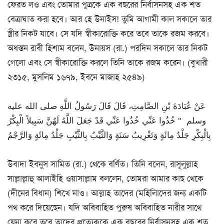
ফেরত লও এবং তোমার পুত্রকে এক বছরের নির্বাসনসহ এক শত
বেত্রাঘাত করা হবে। আর হে উনাইস! তুমি আগামী কাল সকালে তার
স্ত্রীর নিকট যাবে। সে যদি স্বীকারোক্তি করে তবে তাকে রজম করবে।
অধস্তন রাবী হিশাম বলেন, উনায়স (রা.) পরদিন সকালে তার নিকট
গেলো এবং সে স্বীকারোক্তি করলে তিনি তাকে রজম করেন। (বুখারী
২৩১৫, মুসলিম ১৬৭৯, ইবনে মাজাহ ২৫৪৯)
عَنْ عُبَادَةَ بْنِ الصَّامِتِ، قَالَ قَالَ رَسُولُ اللَّهِ صلى الله عليه
وسلم ‏ “‏ خُذُوا عَنِّي خُذُوا عَنِّي قَدْ جَعَلَ اللَّهُ لَهُنَّ سَبِيلاً الْبِكْرُ
بِالْبِكْرِ جَلْدُ مِائَةٍ وَتَغْرِيبُ سَنَةٍ وَالثَّيِّبُ بِالثَّيِّبِ جَلْدُ مِائَةٍ وَالرَّجْمُ
উবাদা ইবনুস সামিত (রা.) থেকে বর্ণিত। তিনি বলেন, রাসূলুল্লাহ
সাল্লাল্লাহু আলাইহি ওয়াসাল্লাম বললেন, তোমরা আমার কাছ থেকে
(দীনের বিধান) শিখে নাও। আল্লাহ তাদের (মহিলিাদের জন্য একটি
পথ করে দিয়েছেন। যদি অবিবাহিত পুরুষ অবিবাহিত নারীর সাথে
যেনা করে তবে তাদের প্রত্যেককে এক বছরের নির্বাসনসহ এক শত