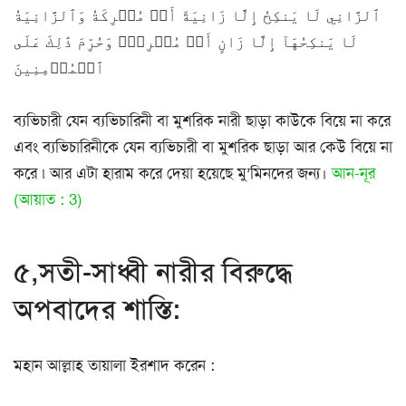
ٱلزَّانِي لَا يَنكِحُ إِلَّا زَانِيَةً أَوۡ مُشۡرِكَةٗ وَٱلزَّانِيَةُ
لَا يَنكِحُهَآ إِلَّا زَانٍ أَوۡ مُشۡرِكٞۚ وَحُرِّمَ ذَٰلِكَ عَلَى
ٱلۡمُؤۡمِنِينَ
ব্যভিচারী যেন ব্যভিচারিনী বা মুশরিক নারী ছাড়া কাউকে বিয়ে না করে
এবং ব্যভিচারিনীকে যেন ব্যভিচারী বা মুশরিক ছাড়া আর কেউ বিয়ে না
করে ৷ আর এটা হারাম করে দেয়া হয়েছে মু’মিনদের জন্য।
আন-নূর
(আয়াত : 3)
৫,সতী-সাধ্বী নারীর বিরুদ্ধে
অপবাদের শাস্তি:
মহান আল্লাহ তায়ালা ইরশাদ করেন :