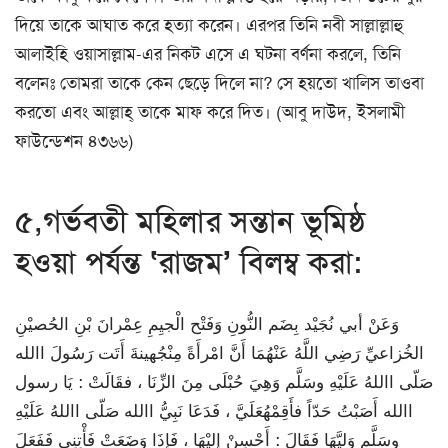
দিয়ে তাকে আঘাত করে হত্যা করেন। এরপর তিনি নবী সাল্লাল্লাহু
আলাইহি ওয়াসাল্লাম-এর নিকট এসে এ ঘটনা বর্ণনা করলে, তিনি
বলেনঃ তোমরা তাকে কেন ছেড়ে দিলে না? সে হয়তো খালিস তাওবা
করতো এবং আল্লাহ্‌ তাকে মাফ করে দিত। (আবু দাউদ, ইসলামী
ফাউন্ডেশন ৪৩৬৬)
৫,গর্ভবতী মহিলার সন্তান ভূমিষ্ঠ
হওয়া পর্যন্ত ‘রাজম’ বিলম্ব করা:
وَعَنْ أبي نُجَيْد بِضَم النُّونِ وَفَتْح الْجيِمِ عِمْرانَ بْنِ الحُصيْنِ
الخُزاعيِّ رَضِي اللَّهُ عَنْهُمَا أَنَّ امْرأَةً مِنْجُهينةَ أَتَت رَسُولَ االله
صَلّى االلهُ عَلَيْهِ وسَلَّم وَهِيَ حُبْلَى مِنَ الزِّنَا ، فقَالَتْ : يَا رسول
االله أَصَبْتُ حَدّاً فأَقِمْهُعَلَيَّ ، فَدَعَا نَبِيُّ االله صَلّى االلهُ عَلَيْهِ
وسَلَّم وَليَّهَا فَقَالَ : أَحْسِنْ إِليْهَا ، فَإِذَا وَضَعَتْ فَأْتِنِي فَفَعَلَ