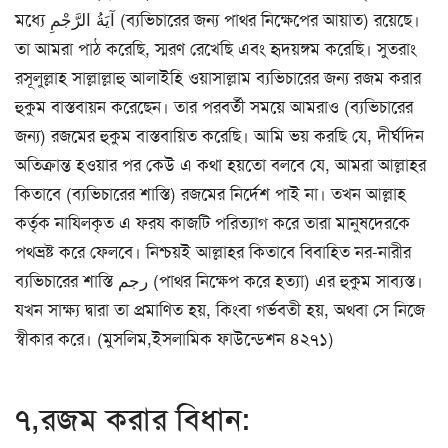
মধ্যে آيَةُ الرَّجْمِ (ব্যভিচারের জন্য পাথর নিক্ষেপের আয়াত) রয়েছে।
তা আমরা পাঠ করেছি, স্মরণ রেখেছি এবং হৃদয়ঙ্গম করেছি। সুতরাং
রসূলুল্লাহ সাল্লাল্লাহু আলাইহি ওয়াসাল্লাম ব্যভিচারের জন্য রজম করার
হুকুম বাস্তবায়ন করেছেন। তার পরবর্তী সময়ে আমরাও (ব্যভিচারের
জন্য) রজমের হুকুম বাস্তবায়িত করেছি। আমি ভয় করছি যে, দীর্ঘদিন
অতিক্রান্ত হওয়ার পর কেউ এ কথা হয়তো বলবে যে, আমরা আল্লাহর
কিতাবে (ব্যভিচারের শাস্তি) রজমের নির্দেশ পাই না। তখন আল্লাহ
কর্তৃক নাযিলকৃত এ ফরয কাজটি পরিত্যাগ করে তারা মানুষদেরকে
পথভ্রষ্ট করে ফেলবে। নিশ্চয়ই আল্লাহর কিতাবে বিবাহিত নর-নারীর
ব্যভিচারের শাস্তি رجم (পাথর নিক্ষেপ করে হত্যা) এর হুকুম সাব্যস্ত।
যখন সাক্ষ্য দ্বারা তা প্রমাণিত হয়, কিংবা গর্ভবতী হয়, অথবা সে নিজে
স্বীকার করে। (মুসলিম,ইসলামিক ফাউন্ডেশন ৪২৭১)
৭,রজম করার বিধান: