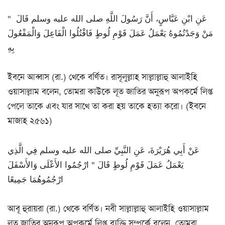
عَنِ ابْنِ عَبَّاسٍ، أَنَّ رَسُولَ اللَّهِ صلى الله عليه وسلم قَالَ ‏ “‏
مَنْ وَجَدْتُمُوهُ يَعْمَلُ عَمَلَ قَوْمِ لُوطٍ فَاقْتُلُوا الْفَاعِلَ وَالْمَفْعُولَ
بِهِ
ইবনে আব্বাস (রা.) থেকে বর্ণিত। রাসূলুল্লাহ সাল্লাল্লাহু আলাইহি
ওয়াসাল্লাম বলেন, তোমরা কাউকে লূত জাতির অনুরূপ অপকর্মে লিপ্ত
পেলে তাকে এবং যার সাথে তা করা হয় তাকে হত্যা করো। (ইবনে
মাজাহ ২৫৬১)
عَنْ أَبِي هُرَيْرَةَ، عَنِ النَّبِيِّ صلى الله عليه وسلم فِي الَّذِي
يَعْمَلُ عَمَلَ قَوْمِ لُوطٍ قَالَ‏ “‏ ارْجُمُوا الأَعْلَى وَالأَسْفَلَ
ارْجُمُوهُمَا جَمِيعًا
আবূ হুরায়রা (রা.) থেকে বর্ণিত। নবী সাল্লাল্লাহু আলাইহি ওয়াসাল্লাম
লূত জাতির অনুরূপ অপকর্মে লিপ্ত ব্যক্তি সম্পর্কে বলেন, তোমরা