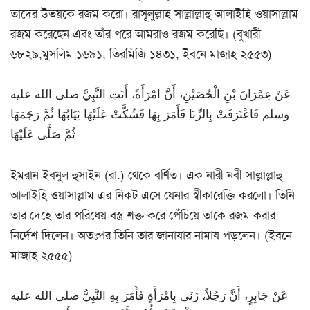
তাদের উভয়কে রজম করো। রাসূলুল্লাহ সাল্লাল্লাহু আলাইহি ওয়াসাল্লাম
রজম করেছেন এবং তাঁর পরে আমরাও রজম করেছি। (বুখারী
৬৮২৯,মুসলিম ১৬৯১, তিরমিজি ১৪৩১, ইবনে মাজাহ ২৫৫৩)
عَنْ عِمْرَانَ بْنِ الْحُصَيْنِ، أَنَّ امْرَأَةً، أَتَتِ النَّبِيَّ صلى الله عليه
وسلم فَاعْتَرَفَتْ بِالزِّنَا فَأَمَرَ بِهَا فَشُكَّتْ عَلَيْهَا ثِيَابُهَا ثُمَّ رَجَمَهَا
ثُمَّ صَلَّى عَلَيْهَا
ইমরান ইবনুল হুসাইন (রা.) থেকে বর্ণিত। এক নারী নবী সাল্লাল্লাহু
আলাইহি ওয়াসাল্লাম এর নিকট এসে যেনার স্বীকারেক্তি করলো। তিনি
তার দেহে তার পরিধেয় বস্ত্র শক্ত করে পেঁচিয়ে তাকে রজম করার
নির্দেশ দিলেন। অতঃপর তিনি তার জানাযার নামায পড়লেন। (ইবনে
মাজাহ ২৫৫৫)
عَنْ جَابِرٍ، أَنَّ رَجُلاً، زَنَى بِامْرَأَةٍ فَأَمَرَ بِهِ النَّبِيُّ صلى الله عليه