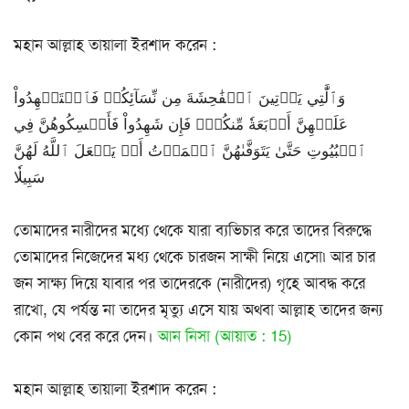
মহান আল্লাহ তায়ালা ইরশাদ করেন :
وَٱلَّٰتِي يَأۡتِينَ ٱلۡفَٰحِشَةَ مِن نِّسَآئِكُمۡ فَٱسۡتَشۡهِدُواْ
عَلَيۡهِنَّ أَرۡبَعَةٗ مِّنكُمۡۖ فَإِن شَهِدُواْ فَأَمۡسِكُوهُنَّ فِي
ٱلۡبُيُوتِ حَتَّىٰ يَتَوَفَّىٰهُنَّ ٱلۡمَوۡتُ أَوۡ يَجۡعَلَ ٱللَّهُ لَهُنَّ
سَبِيلٗا
তোমাদের নারীদের মধ্যে থেকে যারা ব্যভিচার করে তাদের বিরুদ্ধে
তোমাদের নিজেদের মধ্য থেকে চারজন সাক্ষী নিয়ে এসো৷ আর চার
জন সাক্ষ্য দিয়ে যাবার পর তাদেরকে (নারীদের) গৃহে আবদ্ধ করে
রাখো, যে পর্যন্ত না তাদের মৃত্যু এসে যায় অথবা আল্লাহ তাদের জন্য
কোন পথ বের করে দেন।
আন নিসা (আয়াত : 15)
মহান আল্লাহ তায়ালা ইরশাদ করেন :