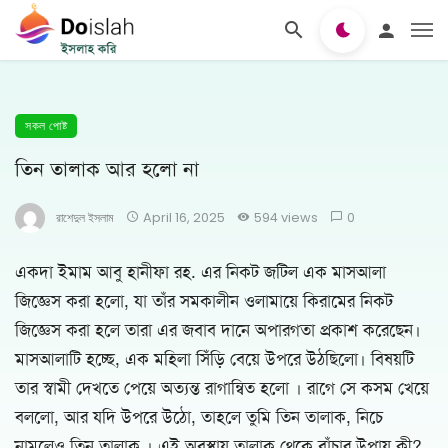
সকল পোষ্ট
তিন তালাক আর হলো না
রাশেদুল ইসলাম
April 16, 2025
594 views
0
একদা ইমাম আবু হানীফা রহ. এর নিকট জটিল এক মাসআলা
জিজ্ঞেস করা হলো, যা তাঁর সমকালীন ওলামায়ে কিরামের নিকট
জিজ্ঞেস করা হলে তারা এর জবাব দানে অপারগতা প্রকাশ করেছেন।
মাসআলাটি হচ্ছে, এক মহিলা সিঁড়ি বেয়ে উপরে উঠছিলো। বিষয়টি
তার স্বামী দেখতে পেয়ে অত্যন্ত রাগান্বিত হলো । রাগে সে কসম খেয়ে
বললো, আর যদি উপরে উঠো, তাহলে তুমি তিন তালাক, নিচে
নামলেও তিন তালাক । এই অবস্থায় তালাক থেকে বাঁচার উপায় কী?