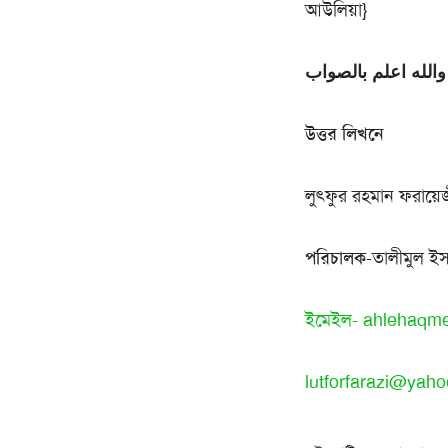
আউলিয়া}
والله اعلم بالصواب
উত্তর লিখনে
লুৎফুর রহমান ফরায়ে
পরিচালক
-তালীমুল ইসল
ইমেইল-
ahlehaqm
lutforfarazi@yah