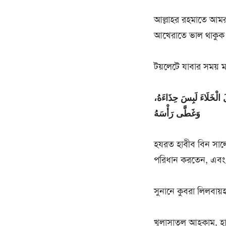
আল্লাহর রহমাতে আমর
আখেরাতে ভাল থাকুক
টয়লেটে যাবার সময় মা
 الْخَلَاءَ لَبِسَ حِذَاءَهُ
وَغَطَّى رَأْسَهُ
হযরত হাবীব বিন সালে
পরিধান করতেন, এবং 
সুনানে কুবরা লিলবায
খুলাসাতুল আহকাম, হ