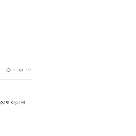
0
558
ায রোযা কবুল না