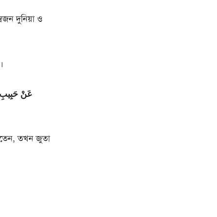
জন দুনিয়া ও
।
عَنْ حَبِيبِ ،
করতেন, তখন জুতা