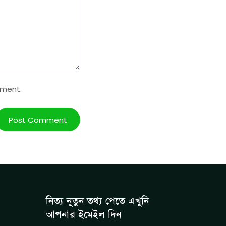
mment.
নিত্য নুতুন তথ্য পেতে এখুনি
আপনার ইমেইল দিন