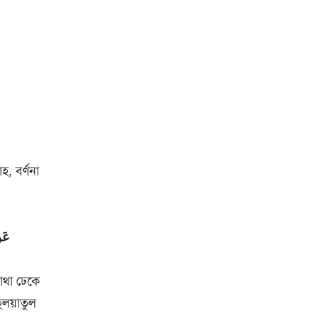
, বর্ণনা
عَن
াথা ঢেকে
লয়াতুল