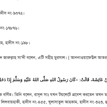
াদীস নং-৯০৭২।
স নং-১৭৮৭৬।
াহ, হাদীস নং-১৯৮।
হাম্মদ জারুল্লাহ সা’দী বলেন, এটি সহীহ মুরসাল। { আননাওয়াফেউল আতরাহ
ْ عَائِشَةَ، قَالَتْ: «كَانَ رَسُولُ اللهِ صَلَّى اللهُ عَلَيْهِ وَسَلَّمَ إِذَا دَخَلَ
 বর্ণিত। তিনি বলেন, রাসূল সাঃ যখন টয়লেটে প্রবেশ করতেন তখন ম
া লিলবায়হাকী, হাদীস নং-৪৫৫, খুলাসাতুল আহকাম, হাদীস নং-৩২৩, হু