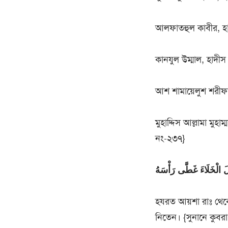
আলফাতহুল কাবীর, হ
কানযুল উম্মাল, হাদী
আশ শামায়েলুশ শরীফ
মুহাদ্দিস আল্লামা মু
নং-২৩৭}
 الْخَلَاءَ غَطَّى رَأْسَهُ
হযরত আয়শা রাঃ থেকে
নিতেন। {সুনানে কুবর