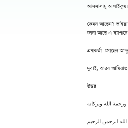
আসসালামু আলাইকুম
কেমন আছেন? ভাইয়া! এ
জানা আছে এ ব্যাপারে
প্রশ্নকর্তা- সোহেল আব্দ
দুবাই, আরব আমিরাত
উত্তর
ورحمة الله وبركاته
لله الرحمن الرحيم