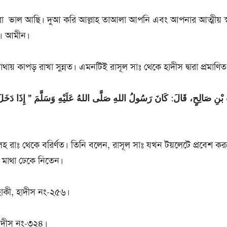
া ভাল আছি। দুআ করি আল্লাহ তাআলা আপনি এবং আপনার আত্মীয় স্ব
। আমীন।
থায় কাপড় রাখা সুন্নত। এমনটিই রাসূল সাঃ থেকে হাদীস দ্বারা প্রমাণিত
بْنِ صَالِحٍ، قَالَ: كَانَ رَسُولُ اللهِ صَلَّى اللهُ عَلَيْهِ وَسَلَّمَ ” إِذَا دَخَلَ
হ রাঃ থেকে বর্র্ণিত। তিনি বলেন, রাসূল সাঃ যখন টয়লেটে প্রবেশ 
মাথা ঢেকে নিতেন।
়হাকী, হাদীস নং-২৫৬।
াদীস নং-৩২৪।