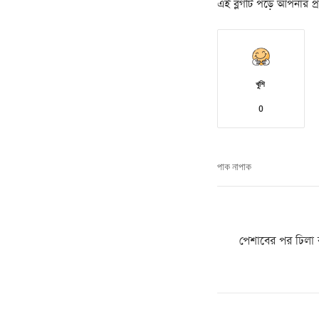
এই ব্লগটি পড়ে আপনার প্রত
খুশি
0
পাক নাপাক
পেশাবের পর ঢিলা ব