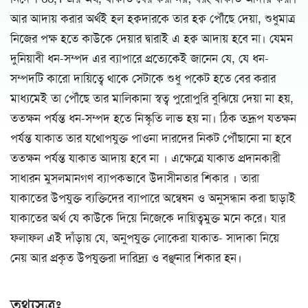
আর আদায় করার অর্থই হল হক্বদারকে তার হক্ব পৌঁছে দেয়া, শুধুমাত্র
নিজের পক্ষ হতে কাউকে দেয়ার দ্বারাই এ হক্ব আদায় হবে না। যেমন
দুনিয়াবী ধন-সম্পদ এর ব্যাপারে প্রত্যেকেই জানেন যে, যে ধন-
সম্পদটি কারো দায়িত্বে থাকে সেটাকে শুধু পকেট হতে বের করার
মাধ্যমেই তা পৌঁছে তার মালিকানা স্বত্ব পুরোপুরি বুঝিয়ে দেয়া না হয়,
ততক্ষন পর্যন্ত ধন-সম্পদ হতে নিস্কৃতি লাভ হয় না। ঠিক তদ্রূপ যতক্ষন
পর্যন্ত যাকাত তার যথোপযুক্ত পাওনা দারদের নিকট পৌঁছানো না হবে
ততক্ষন পর্যন্ত যাকাত আদায় হবে না । এক্ষেত্রে যাকাত প্রদানকারী
সাধারন মুসলমানগণ ব্যাপকভাবে উদাসীনতার শিকার । তারা
যাকাতের উপযুক্ত ব্যক্তিদের ব্যাপারে অন্বেষন ও অনুসন্ধান করা ছাড়াই
যাকাতের অর্থ যে কাউকে দিয়ে নিজেকে দায়িত্বমুক্ত মনে করে। যার
ফলাফল এই দাঁড়ায় যে, অনুপযুক্ত লোকেরা যাকাত- সাদাকা নিয়ে
নেয় আর প্রকৃত উপযুক্তরা দারিদ্র্য ও বঞ্ছনার শিকার হন।
তথ্যসূত্রঃ