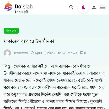
সকল পোষ্ট
যাকাতের ব্যপারে উদাসীনতা
রাশেদুল ইসলাম
April 19, 2025
579 views
0
কিন্তু দুঃখজনক ব্যাপার এই যে, আজ ব্যাপকভাবে মুর্খতা ও
উদাসীনতার কারণে অনেক মুসলমানতো যাকাতই দেয় না, আবার যারা
যাকাত দেয় তাদের অনেকেই যেমন তেমনভাবে দেওয়াটাকেই যথেষ্ট
মনে করে। অথচ কুরআনে কারীম আমাদেরকে পকেট হতে পয়সা বের
করে শুধু যাকাত প্রদানের নির্দেশ দেয়নি; বরং সেটাকে যথোপযুক্ত
ব্যক্তিদের নিকট পৌঁছানো ও আদায় করার নির্দেশ দিয়েছে। কুরআনী
নির্দেশ 66,1 এর অর্থ, যাকাত বের করা নয়; বরং যাকাত আদায় করা।