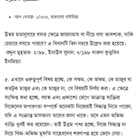
আল বেনায়া- ২/৬৩৫, মাকতাবা নাঈমিয়া
উভয় মতানুসারে বসার ক্ষেত্রে জায়নামায বা নীচে বসা আবশ্যক, নাকি
চেয়ারে বসতে পারবে? এ বিধানটি তিন নম্বরে উল্লেখ করা হয়েছে।
-রদ্দুল মুহতার- ২/৯৮, ইলাউস সুনান; ৭/১৯৮ দারুল কুতুবিল
ইলমিয়্যা
৫. এখানে গুরুত্বপূর্ণ বিষয় হচ্ছে, কে সক্ষম, কে অক্ষম, কে মাজুর বা
কতটুক মাজুর এবং কে মাজুর না, সে বিষয়টি নির্ণয় করা। এ ক্ষেত্রে
সংক্ষিপ্ত কথা হচ্ছে, বয়স্ক এবং প্রকাশ্যে রোগে আক্রান্ত ব্যক্তিরা
নিজেদের অপারগতা সম্পর্কে অনেকটা নিজেরাই সিদ্ধান্ত নিতে পারেন,
যদি এ সংক্রান্ত মাসআলা তাদের জানা থাকে। তবে এমন অভিজ্ঞ
ব্যক্তি খুবই কম রয়েছেন। তাই উত্তম পন্থা হচ্ছে, নিজে সিদ্ধান্ত না
নিয়ে বিজ্ঞ-অভিজ্ঞ মুফতি সাহেবদের শরণাপন্ন হয়ে জেনে নেয়া।