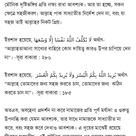
মৌলিক দৃষ্টিভঙ্গির প্রতি লক্ষ্য রাখা আবশ্যক। আর তা হচ্ছে, সকল
ক্ষেত্রে সহজীকরণ। আল্লাহ পাক সাধ্যাতীত নির্দেশ দেন না, বরং যা
সহজ তাই আল্লাহর নিকট প্রিয়।
ইরশাদ হয়েছে, لَا يُكَلِّفُ اللَّهُ نَفْسًا إِلَّا وُسْعَهَا অর্থাৎ-
“আল্লাহতাআলা সাধ্যের বাহিরে কোন দায়িত্ব কারও উপর চাপিয়ে দেন
না”। -সূরা বাকারা : ২৮৬
ইরশাদ হয়েছে, يُرِيدُ اللَّهُ بِكُمُ الْيُسْرَ وَلَا يُرِيدُ بِكُمُ الْعُسْرَ অর্থাৎ
“আল্লাহ তোমাদের জন্য সহজ করতে চান, তোমাদের জন্য কঠিন
করতে চান না”। -সূরা বাকারা : ১৮৫
অতএব, অবহেলা প্রদর্শন না করে নামাজের প্রতি পূর্ণ মর্যাদা ও গুরুত্ব
উপলব্ধি করা যেমন আবশ্যক, তার সাথে নামাজকে সাধ্যাতীত না
করে, বরং সহজ করে দেখাও আবশ্যক। এ দুয়ের মাঝেই রয়েছে