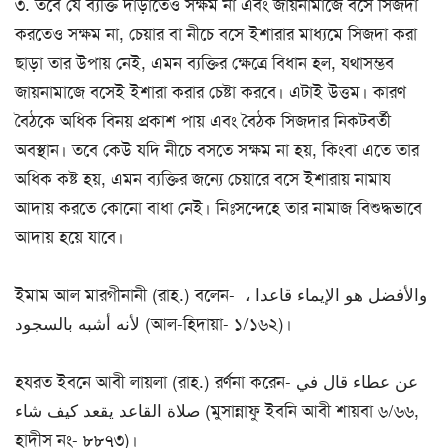
৩. তবে যে ব্যক্তি দাঁড়াতেও সক্ষম না এবং জায়নামাজে বসে সিজদা
করতেও সক্ষম না, চেয়ার বা নীচে বসে ইশারার মাধ্যমে সিজদা করা
ছাড়া তার উপায় নেই, এমন ব্যক্তির ক্ষেত্রে বিধান হল, যথাসম্ভব
জায়নামাজে বসেই ইশারা করার চেষ্টা করবে। এটাই উত্তম। কারণ
বৈঠকে অধিক বিনয় প্রকাশ পায় এবং বৈঠক সিজদার নিকটবর্তী
অবস্থান। তবে কেউ যদি নীচে বসতে সক্ষম না হয়, কিংবা এতে তার
অধিক কষ্ট হয়, এমন ব্যক্তির জন্যে চেয়ারে বসে ইশারায় নামায
আদায় করতে কোনো বাধা নেই। নিঃসন্দেহে তার নামাজ বিশুদ্ধভাবে
আদায় হয়ে যাবে।
ইমাম আল মারগীনানী (রাহ.) বলেন- والأفضل هو الإيماء قاعدا ،
لأنه أشبه بالسجود (আল-হিদায়া- ১/১৬২)।
হযরত ইবনে আবী লায়লা (রাহ.) রর্ণনা করেন- عن عطاء قال في
صلاة القاعد يقعد كيف شاء (মুসান্নাফু ইবনি আবী শায়বা ৬/৬৬,
হাদীস নং- ৮৮৭৩)।