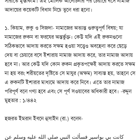
সীরাতে মুস্তাকীম। এই মৌলিক আলোচনার পর চেয়ারে বসে নামাজ
আদায়ের কয়েকটি বিধান নিচে তুলে ধরা হলো।
১. কিয়াম, রুকু ও সিজদা- নামাজের অত্যন্ত গুরুত্বপূর্ণ বিষয়; যা
নামাজের রুকন বা ফরযের অন্তর্ভুক্ত। কেউ যদি এই রুকনগুলো
সঠিকভাবে আদায় করতে সক্ষম হওয়া সত্ত্বেও অবহেলা করে ছেড়ে
দেয় বা চেয়ারে বসে ইশারায় নামাজ আদায় করে, তার নামাজ আদায়
হবে না। আর কেউ যদি কোন রুকন প্রকৃতপক্ষেই আদায় করতে সক্ষম
না হয় বরং শরীয়তের দৃষ্টিতে সে মাযুর (অক্ষম) সাব্যস্ত হয়, তাহলে সে
এ রুকনটি ইশারার মাধ্যমে আদায় করে নিবে। এতে তার নামাজ
পরিপূর্ণ বলে গণ্য হবে এবং সে পূর্ণ সওয়াবের অধিকারী হবে। -রদ্দুল
মুহতার : ১/৪৪২
হজরত ইমরান ইবনে হুসাইন (রা.) বলেন-
كانت بي بواسير فسألت النبي صلى الله عليه وسلم عن