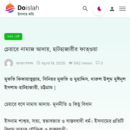
সকল পোষ্ট
চেয়ারে নামাজ আদায়, হাটহাজারীর ফাত্‌ওয়া
রাশেদুল ইসলাম
April 19, 2025
592 views
0
মুফতি কিফায়াতুল্লাহ, সিনিয়র মুফতি ও মুহাদ্দিস, দারুল উলূম মুঈনুল
ইসলাম-হাটহাজারী, চট্টগ্রাম |
চেয়ারে বসে নামায আদায়- মূলনীতি ও কিছু বিধান
ইসলাম শাশ্বত, সত্য, স্বভাবজাত ও বাস্তববাদী ধর্ম। ইসলামের প্রতিটি
বিধান অত্যন্ত যৌক্তিক ও বাস্তবমুখী।