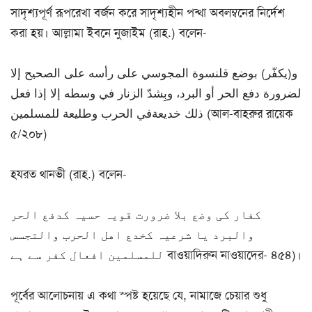
সাদৃশ্যপূর্ণ রূপরেখা বর্জন করে সাদৃশ্যহীন পন্থা অবলম্বনের নির্দেশ
করা হয়। আল্লামা ইবনে নুজাইম (রাহ.) বলেন-
و(يكفّر) بوضع قلنسوة المجوسي على رأسه على الصحيح إلا
لضرورة دفع الحر أو البرد، وبِشدّ الزنار في وسطه إلا إذا فعل
ذلك خديعةفي الحرب وطليعة للمسلمين (আল-বাহরুর রায়েক
৫/২০৮)
হযরত থানভী (রাহ.) বলেন-
كفار كی وضع بلا ضرورت قويہ حسيہ كدفع الحر
والبرد يا شرعيہ كخدع اهل الحرب والتجسس
للمسلمين افعال كفر سے ہے বাওয়াদিরুন নাওয়াদের- ৪৫৪)।
পূর্বের আলোচনায় এ কথা স্পষ্ট হয়েছে যে, নামাজে চেয়ার শুধু