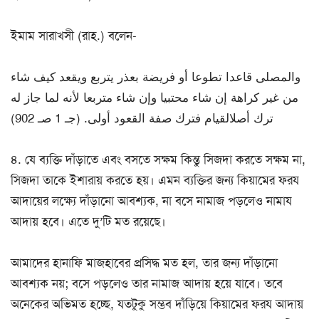
ইমাম সারাখসী (রাহ.) বলেন-
والمصلى قاعدا تطوعا أو فريضة بعذر يتربع ويقعد كيف شاء
من غير كراهة إن شاء محتبيا وإن شاء متربعا لأنه لما جاز له
ترك أصلالقيام فترك صفة القعود أولى. (جـ 1 صـ 902)
৪. যে ব্যক্তি দাঁড়াতে এবং বসতে সক্ষম কিন্তু সিজদা করতে সক্ষম না,
সিজদা তাকে ইশারায় করতে হয়। এমন ব্যক্তির জন্য কিয়ামের ফরয
আদায়ের লক্ষ্যে দাঁড়ানো আবশ্যক, না বসে নামাজ পড়লেও নামায
আদায় হবে। এতে দু’টি মত রয়েছে।
আমাদের হানাফি মাজহাবের প্রসিদ্ধ মত হল, তার জন্য দাঁড়ানো
আবশ্যক নয়; বসে পড়লেও তার নামাজ আদায় হয়ে যাবে। তবে
অনেকের অভিমত হচ্ছে, যতটুকু সম্ভব দাঁড়িয়ে কিয়ামের ফরয আদায়