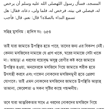
المسجد، فسأل رسول اللهصلى الله عليه وسلم أن يرخص
له، فيصلي في بيته، فرخص له، فلما ولى، دعاه، فقال: هل
تسمع النداء بالصلاة؟ قال: نعم، قال: فأجب
সহিহ মুসলিম : হাদিস নং- ৬৫৩
তাই যারা জামাতে উপস্থিত হতে পারে, তাদের জন্য এর বিকল্প নেই।
কেননা মসজিদের নামাজে যে প্রাণ থাকে, ঘরের নামাজে সেটা থাকে
না। তাছাড়া এ ধরণের বয়োবৃদ্ধ অসুস্থ রোগীর কষ্ট করে জামাতে
উপস্থিত হওয়া, অন্যদেরকে মসজিদে গিয়ে জামাতে শরীক হতে
উৎসাহী করবে এবং গাফেল লোকদের মসজিদমুখী হতে প্রেরণা
যোগাবে। তাই এমন লোকদের মসজিদের জামাতে উপস্থিতি আল্লাহ
তাআলা, ফেরেশতা ও সকল সৃষ্টির কাছে পছন্দনীয়।
তবে যারা আন্তরিকতার সাথে এ ধরনের লোকদের মসজিদে গিয়ে