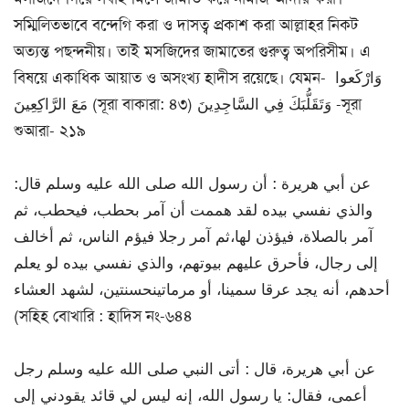
সম্মিলিতভাবে বন্দেগি করা ও দাসত্ব প্রকাশ করা আল্লাহর নিকট
অত্যন্ত পছন্দনীয়। তাই মসজিদের জামাতের গুরুত্ব অপরিসীম। এ
বিষয়ে একাধিক আয়াত ও অসংখ্য হাদীস রয়েছে। যেমন- وَارْكَعوا
مَعَ الرَّاكِعِينَ (সূরা বাকারা: ৪৩) وَتَقَلُّبَكَ فِي السَّاجِدِينَ -সূরা
শুআরা- ২১৯
عن أبي هريرة : أن رسول الله صلى الله عليه وسلم قال:
والذي نفسي بيده لقد هممت أن آمر بحطب، فيحطب، ثم
آمر بالصلاة، فيؤذن لها،ثم آمر رجلا فيؤم الناس، ثم أخالف
إلى رجال، فأحرق عليهم بيوتهم، والذي نفسي بيده لو يعلم
أحدهم، أنه يجد عرقا سمينا، أو مرماتينحسنتين، لشهد العشاء
(সহিহ বোখারি : হাদিস নং-৬৪৪
عن أبي هريرة، قال : أتى النبي صلى الله عليه وسلم رجل
أعمى، فقال: يا رسول الله، إنه ليس لي قائد يقودني إلى