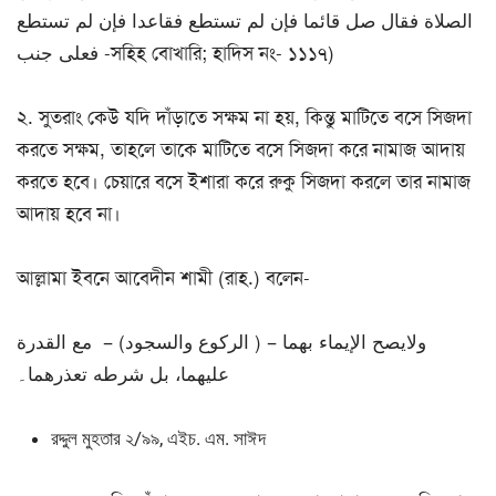
الصلاة فقال صل قائما فإن لم تستطع فقاعدا فإن لم تستطع
فعلى جنب -সহিহ বোখারি; হাদিস নং- ১১১৭)
২. সুতরাং কেউ যদি দাঁড়াতে সক্ষম না হয়, কিন্তু মাটিতে বসে সিজদা
করতে সক্ষম, তাহলে তাকে মাটিতে বসে সিজদা করে নামাজ আদায়
করতে হবে। চেয়ারে বসে ইশারা করে রুকু সিজদা করলে তার নামাজ
আদায় হবে না।
আল্লামা ইবনে আবেদীন শামী (রাহ.) বলেন-
ولايصح الإيماء بهما – ( الركوع والسجود) – مع القدرة
عليهما، بل شرطه تعذرهما۔
রদ্দুল মুহতার ২/৯৯, এইচ. এম. সাঈদ