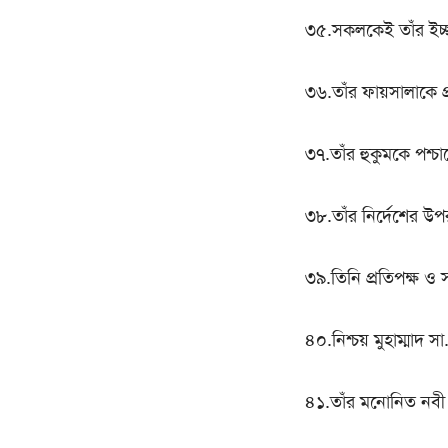
৩৫.সকলকেই তাঁর ইচ্ছ
৩৬.তাঁর ফায়সালাকে প
৩৭.তাঁর হুকুমকে পশ্চ
৩৮.তাঁর নির্দেশের উপ
৩৯.তিনি প্রতিপক্ষ ও 
৪০.নিশ্চয় মুহাম্মাদ সা.
৪১.তাঁর মনোনিত নবী