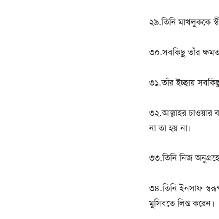
২৯.তিনি মাখলুককে স্ব
৩০.সবকিছু তাঁর ক্ষমত
৩১.তাঁর ইচ্ছায় সবকিছ
৩২.আল্লাহর চাওয়ার ব
না তা হয় না।
৩৩.তিনি নিজ অনুগ্রহ
৩৪.তিনি ইনসাফ স্বরূপ
মুসিবতে লিপ্ত করেন।