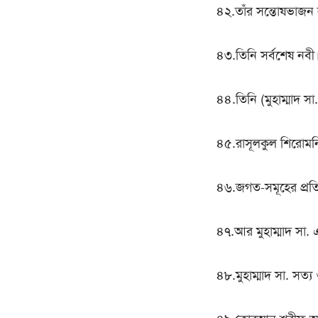
৪২.তাঁর সন্তোষভাজন
৪৩.তিনি সর্বশেষ নবী
৪৪.তিনি (মুহাম্মাদ সা.
৪৫.রাসূলকুল শিরোমন
৪৬.জগত-সমূহের প্রতি
৪৭.আর মুহাম্মাদ সা. এর
৪৮.মুহাম্মাদ সা. সত্