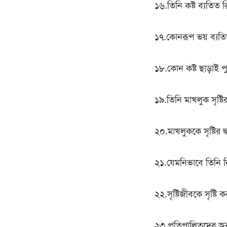
১৬.তিনি কষ্ট ব্যতিত 
১৭.কোনরূপ ভয় ব্যতিত
১৮.কোন কষ্ট ছাড়াই পু
১৯.তিনি মাখলুক সৃষ্টির
২০.মাখলুককে সৃষ্টির দ্
২১.যেমনিভাবে তিনি নি
২২.সৃষ্টিজীবকে সৃষ্টি
২৩.প্রতিপালিতদের অব