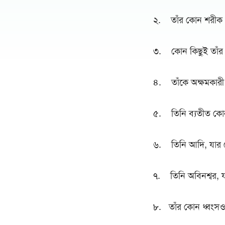
২. তাঁর কোন শরীক 
৩. কোন কিছুই তাঁর 
৪. তাঁকে অক্ষমকার
৫. তিনি ব্যতীত কোন
৬. তিনি আদি, যার 
৭. তিনি অবিনশ্বর, 
৮. তাঁর কোন ধ্বংসও