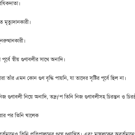
রিযিকদাতা।
 মৃত্যুদানকারী।
নরুত্থানকারী।
 পূর্বে স্বীয় গুণাবলীর সাথে অনাদি।
বারা তাঁর এমন কোন গুণ বৃদ্ধি পায়নি, যা তাদের সৃষ্টির পূর্বে ছিল না।
জ গুণাবলী নিয়ে অনাদি, তদ্রƒপ তিনি নিজ গুণাবলীসহ চিরন্তন ও চিরঞ্
 করার পর তিনি খালেক
র্তমানেও তিনি প্রতিপালনের গুণে গুণান্বিত। এবং মাখলুকের অবর্তমান