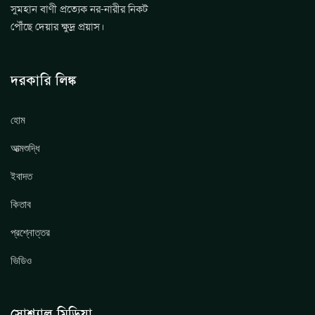
সুমহান বাণী প্রত্যেক নর-নারীর নিকট
পৌঁছে দেয়ার ক্ষুদ্র প্রয়াস।
দরকারি লিঙ্ক
হোম
আত্মশুদ্ধি
ইবাদত
কিতাব
প্রশ্নোত্তর
ভিডিও
সোশ্যাল মিডিয়া