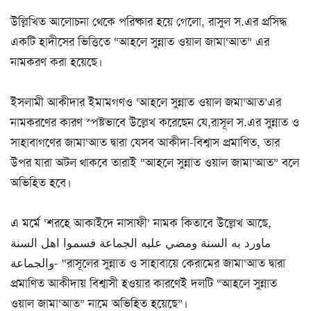
উল্লিখিত আলোচনা থেকে পরিষ্কার হয়ে গেলো, রাসুল স.এর প্রসিদ্ধ
একটি হাদীসের ভিত্তিতে “আহলে সুন্নাত ওয়াল জামা‘আত” এর
নামকরণ করা হয়েছে।
ইসলামী আকীদার ইমামগণও ‘আহলে সুন্নাত ওয়াল জমা‘আত’এর
নামকরণের কারণ স্পষ্টভাবে উল্লেখ করেছেন যে,রাসূল স.এর সুন্নাত ও
সাহাবাগণের জামা‘আত দ্বারা যেসব আকীদা-বিশ্বাস প্রমাণিত, তার
উপর যারা অটল থাকবে তারাই “আহলে সুন্নাত ওয়াল জামা‘আত” বলে
অভিহিত হবে।
এ মর্মে ‘শরহে আকাইদে নাসাফী’ নামক কিতাবে উল্লেখ আছে,
ماورد به السنة ومضي عليه الجماعة فسموا اهل السنة
والجماعة- “রাসূলের সুন্নাত ও সাহাবায়ে কেরামের জামা‘আত দ্বারা
প্রমাণিত আকীদায় বিশ্বাসী হওয়ার কারণেই দলটি “আহলে সুন্নাত
ওয়াল জামা‘আত” নামে অভিহিত হয়েছে”।