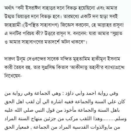
অর্থাৎ “বনী ইসরাঈল বাহাত্তর দলে বিভক্ত হয়েছিলো এবং আমার
উম্মত তিয়াত্তর দলে বিভক্ত হবে। তারমধ্যে একটি দল ছাড়া সবই
জাহান্নামী।(উপস্থিত সাহাবাগণ) জিজ্ঞেস করলেন, হে আল্লাহর রাসূল!
এ দলটির পরিচয় কী? উত্তরে রাসূল স. বললেন: যারা আমার “সুন্নাত
ও আমার সাহাবাগণের মতাদর্শে অটল থাকবে”।
দারুল উলূম দেওবন্দের সাবেক নন্দিত মুহতামিম হাকীমুল ইসলাম
কারী তৈয়ব রহ. তার সুপ্রসিদ্ধ কিতাব ‘আকীদাতু তহাবী’র ব্যাখ্যাগ্রন্থে
লিখেছেন-
وفي رواية احمد وابي داؤد : وهي الجماعة وفي رواية من
كان علي السنة والجماعة ففيه اشارة الي أن لقب اهل الحق
باهل السنة والجماعة مأخوذ من قول النبي صلي الله عليه
وسلم……..وهذا اللقب مركب من جزئين منهاج السنة المراد
من ما,والذوات القدسية المراد من الجماعة , فمعيار الحق