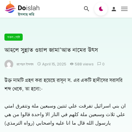
সকল পোষ্ট
আহলে সুন্নাত ওয়াল জামা’আত নামের উৎস
রাশেদুল ইসলাম
April 15, 2025
588 views
0
উক্ত নামটি গ্রহণ করা হয়েছে রাসূল স. এর একটি হাদীসের সরাসরি
শব্দ থেকে, তা হলো:-
ان بني اسرائيل تفرقت علي ثنتين وسبعين ملة وتتفرق امتي
علي ثلاث وسبعين ملة كلهم في النار الا واحدة قالوا من هي
يارسول الله قال ما انا عليه واصحابي (رواه الترمذي)