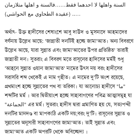
السنة واهلها لا احدهما فقط……فالسنة و اهلها متلازمان
….. (عقيدة الطحاوي مع الحواشي)
অর্থাৎ- উক্ত হাদীসের শেষাংশে আবু দাউদ ও মুসনাদে আহমাদের
বর্ণনায় উল্লেখ আছে: ‘জান্নাতী দলটিই হচ্ছে জামা‘আত। অন্য বিবরণে
উল্লেখ আছে, যারা সুন্নাত এবং জামা‘আতের উপর প্রতিষ্ঠিত’ তারাই
জান্নাতী দল। সুতরাং এ বিবরণ মতে রাসূলের হাদিসের মর্মই শুধু
‘আহলে সুন্নাত ওয়াল জামা‘আত’ নামের উৎস নয় বরং হাদীসের
সরাসরি শব্দ থেকেই এ নাম গৃহীত। এ নামের দু’টি অংশ রয়েছে,
প্রথমাংশ হচ্ছে সুন্নাতের পথ বা তরিকা। যা আলোচ্য হাদীসে “ما”
শব্দটির মর্ম । আর দ্বিতীয়াংশ হচ্ছে সাহাবাগণের পবিত্র আত্মাসমুহ যা
“الجماعة” এর মর্ম। সুতরাং হাদীস দ্বারা প্রমাণিত হয় যে, সত্যপন্থী
দলটির মানদণ্ড বা মাপকাঠি একটি নয়;বরং দু’টি। রাসূলের সুন্নাত ও
সুন্নাতের অনুসারী সাহাবাগণের জামা‘আত। তাই সুন্নাত এবং
জামা‘আত একটি অপরটি থেকে অবিচ্ছেদ্য ।