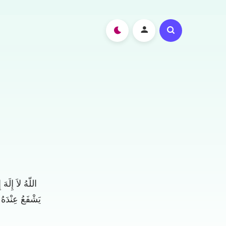
اللّهُ لاَ إِلَ
يَشْفَعُ عِنْدَهُ 