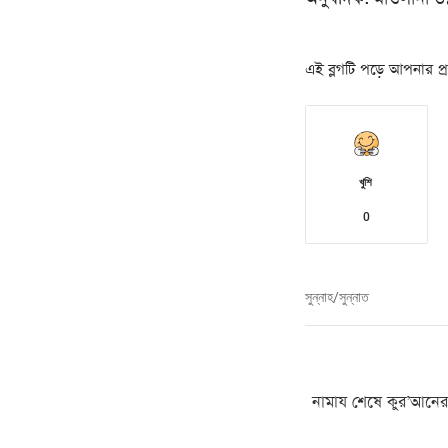
এই ব্লগটি পড়ে আপনার প্রত
খুশি
0
সুন্নাহ/সুন্নাত
নামায শেষে কুর’আনের 