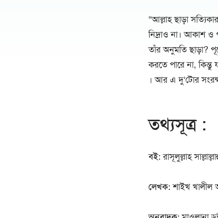
“আল্লাহ ছাড়া সত্যিকার
নিদ্রাও না। আকাশ ও 
তাঁর অনুমতি ছাড়া? প
করতে পারে না, কিন্তু
। আর এ দু’টোর সংরক্ষণ
তথ্যসূত্র :
বই:
রাসূলুল্লাহ সাল্লাল
লেখক:
শাইখ খালীল 
অনুবাদক:
মাওলানা ডক্ট