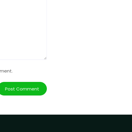
mment.