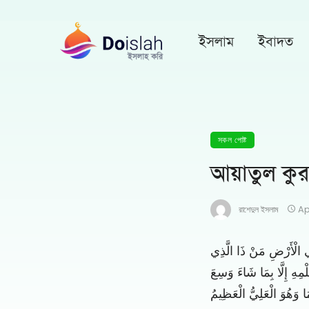
ইসলাম
ইবাদত
সকল পোষ্ট
আয়াতুল কুর
রাশেদুল ইসলাম
Ap
 الْأَرْضِ مَنْ ذَا الَّذِي
ْمِهِ إِلَّا بِمَا شَاءَ وَسِعَ
 وَهُوَ الْعَلِيُّ الْعَظِيمُ