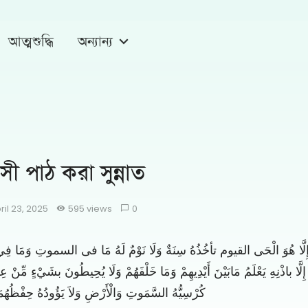
আত্মশুদ্ধি
অন্যান্য
সী পাঠ করা সুন্নাত
ril 23, 2025
595 views
0
هَ إِلَّا هُوَ الْحَى القيوم تأخُذُهُ سِنَةٌ وَلَا نَوْمٌ لَهُ مَا فى السموتِ وَمَا فِي
إِلَّا باذْنِهِ يَعْلَمُ مَابَيْنَ أَيْدِيهِمْ وَمَا خَلْفَهُمْ وَلَا يُحِيطُونَ بشَيْءٍ مِّنْ عِل
كُرْسِيُّهُ السَّمَوتِ وَالْأَرْضِ وَلاَ يَؤُودُهُ حِفْظُهُمَا