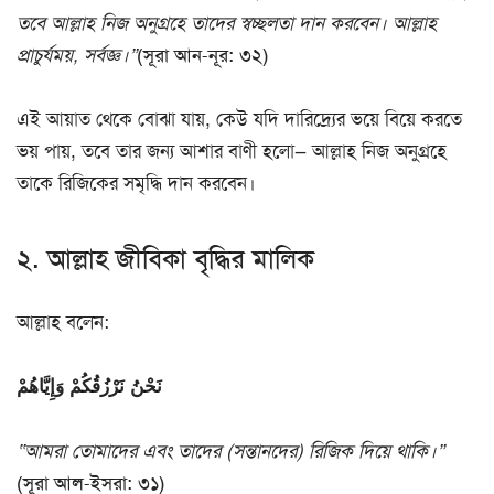
তবে আল্লাহ নিজ অনুগ্রহে তাদের স্বচ্ছলতা দান করবেন। আল্লাহ
প্রাচুর্যময়, সর্বজ্ঞ।”
(সূরা আন-নূর: ৩২)
এই আয়াত থেকে বোঝা যায়, কেউ যদি দারিদ্র্যের ভয়ে বিয়ে করতে
ভয় পায়, তবে তার জন্য আশার বাণী হলো— আল্লাহ নিজ অনুগ্রহে
তাকে রিজিকের সমৃদ্ধি দান করবেন।
২. আল্লাহ জীবিকা বৃদ্ধির মালিক
আল্লাহ বলেন:
نَحْنُ نَرْزُقُكُمْ وَإِيَّاهُمْ
“আমরা তোমাদের এবং তাদের (সন্তানদের) রিজিক দিয়ে থাকি।”
(সূরা আল-ইসরা: ৩১)