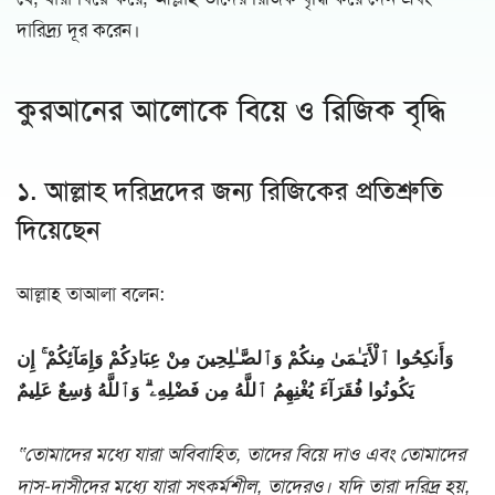
দারিদ্র্য দূর করেন।
কুরআনের আলোকে বিয়ে ও রিজিক বৃদ্ধি
১. আল্লাহ দরিদ্রদের জন্য রিজিকের প্রতিশ্রুতি
দিয়েছেন
আল্লাহ তাআলা বলেন:
وَأَنكِحُوا ٱلْأَيَـٰمَىٰ مِنكُمْ وَٱلصَّـٰلِحِينَ مِنْ عِبَادِكُمْ وَإِمَآئِكُمْ ۚ إِن
يَكُونُوا فُقَرَآءَ يُغْنِهِمُ ٱللَّهُ مِن فَضْلِهِۦ ۗ وَٱللَّهُ وَٰسِعٌ عَلِيمٌ
“তোমাদের মধ্যে যারা অবিবাহিত, তাদের বিয়ে দাও এবং তোমাদের
দাস-দাসীদের মধ্যে যারা সৎকর্মশীল, তাদেরও। যদি তারা দরিদ্র হয়,