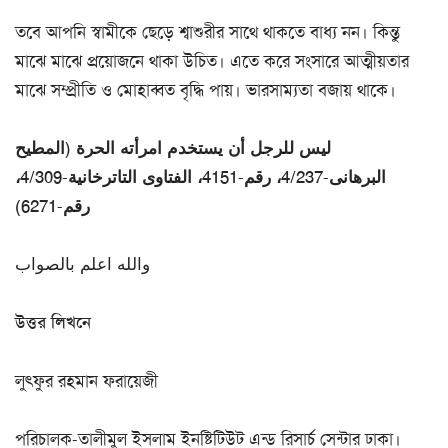
তবে আপনি স্বামীকে ছেড়ে শ্বাশুরীর সাথে থাকতে বাধ্য নন। কিন্তু
মাঝে মাঝে প্রয়োজনে থাকা উচিত। এতে করে সংসারে আত্মীয়তার
মাঝে সম্প্রীতি ও মোহাব্বত বৃদ্ধি পায়। ভারসাম্যতা বজায় থাকে।
ليس للرجل أن يستخدم امرأته الحرة (المطيح
البرهانى-4/237، رقم-4151، الفتاوى التاترخانية-4/309،
رقم-6271)
والله اعلم بالصواب
উত্তর লিখনে
লুৎফুর রহমান ফরায়েজী
পরিচালক-তালীমুল ইসলাম ইনষ্টিটিউট এন্ড রিসার্চ সেন্টার ঢাকা।