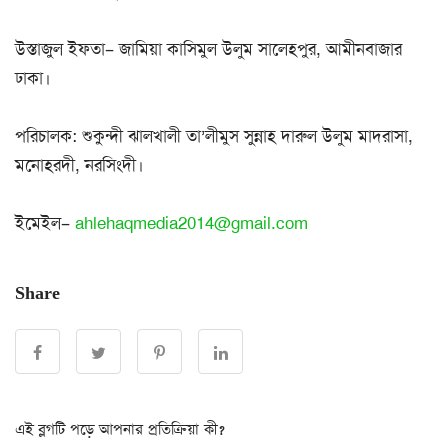
উস্তাজুল ইফতা– জামিয়া কাসিমুল উলুম সালেহপুর, আমীনবাজার
ঢাকা।
পরিচালক: শুকুন্দী ঝালখালী তা’লীমুস সুন্নাহ দারুল উলুম মাদরাসা,
মনোহরদী, নরসিংদী।
ইমেইল–
ahlehaqmedia2014@gmail.com
Share
এই ব্লগটি পড়ে আপনার প্রতিক্রিয়া কী?