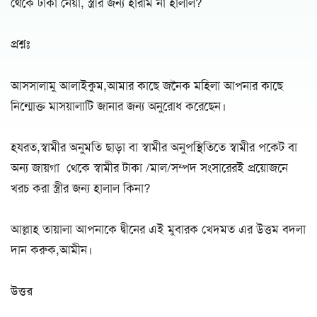
থেকে টাকা নেয়া, স্ত্রীর জন্য হারাম না হালাল?
প্রশ্নঃ
আসসালামু আলাইকুম,আমার কাছে জনৈক মহিলা আপনার কাছে
নিন্মোক্ত মাসয়ালাটি জানার জন্য অনুরোধ করেছেন।
হযরত,স্বামীর অনুমতি ছাড়া বা স্বামীর অনুপস্থিতিতে স্বামীর পকেট বা
অন্য জায়গা থেকে স্বামীর টাকা /মাল/সম্পদ সংসারেরই প্রয়োজনে
খরচ করা স্ত্রীর জন্য হালাল কিনা?
আল্লাহ তায়ালা আপনাকে দ্বীনের এই মুবারক খেদমত এর উত্তম বদলা
দান করুক,আমীন।
উত্তর