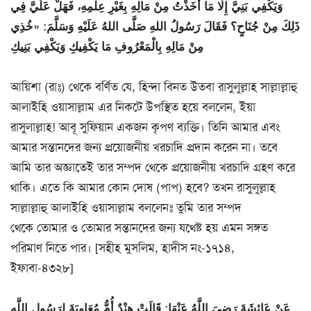
وَيَكْفِي بَنِيَّ إِلَّا مَا أَخَذْتُ مِنْ مَالِهِ بِغَيْرِ عِلْمِهِ، فَهَلْ عَلَيَّ فِي
ذَلِكَ مِنْ جُنَاحٍ؟ فَقَالَ رَسُولُ اللهِ صَلَّى اللهُ عَلَيْهِ وَسَلَّمَ: «خُذِي
مِنْ مَالِهِ بِالْمَعْرُوفِ مَا يَكْفِيكِ وَيَكْفِي بَنِيكِ
আয়িশা (রাঃ) থেকে বর্ণিত যে, হিন্দা বিনত উতবা রাসুলুল্লাহ সাল্লাল্লাহু
আলাইহি ওয়াসাল্লাম এর নিকটে উপস্থিত হয়ে বললেন, ইয়া
রাসুলাল্লাহ! আবূ সুফিয়ান একজন কৃপণ ব্যক্তি। তিনি আমার এবং
আমার সন্তানদের জন্য প্রয়োজনীয় খরচাদি প্রদান করেন না। তবে
আমি তার অজ্ঞাতেই তার সম্পদ থেকে প্রয়োজনীয় খরচাদি গ্রহণ করে
থাকি। এতে কি আমার কোন দোষ (পাপ) হবে? তখন রাসুলুল্লাহ
সাল্লাল্লাহু আলাইহি ওয়াসাল্লাম বললেনঃ তুমি তার সম্পদ
থেকে তোমার ও তোমার সন্তানদের জন্য যথেষ্ট হয় এমন সঙ্গত
পরিমাণ নিতে পার। [সহীহ মুসলিম, হাদীস নং-১৭১৪,
ইফাবা-৪৩২৮]
عَنْ عَائِشَةَ رَضِيَ اللَّهُ عَنْهَا: قَالَتْ هِنْدٌ أُمُّ مُعَاوِيَةَ لِرَسُولِ اللَّهِ