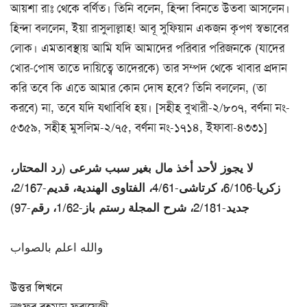
আয়শা রাঃ থেকে বর্ণিত। তিনি বলেন, হিন্দা বিনতে উতবা আসলেন।
হিন্দা বললেন, ইয়া রাসুলাল্লাহ! আবূ সুফিয়ান একজন কৃপণ স্বভাবের
লোক। এমতাবস্থায় আমি যদি আমাদের পরিবার পরিজনকে (যাদের
খোর-পোষ তাতে দায়িত্বে তাদেরকে) তার সম্পদ থেকে খাবার প্রদান
করি তবে কি এতে আমার কোন দোষ হবে? তিনি বললেন, (তা
করবে) না, তবে যদি যথাবিধি হয়। [সহীহ বুখারী-২/৮০৭, বর্ণনা নং-
৫৩৫৯, সহীহ মুসলিম-২/৭৫, বর্ণনা নং-১৭১৪, ইফাবা-৪৩৩১]
لا يجوز لأحد أخذ مال بغير سبب شرعى (رد المحتار،
زكريا-6/106، كرتاشى-4/61، الفتاوى الهندية، قديم-2/167،
جديد-2/181، شرح المجلة رستم باز-1/62، رقم-97)
والله اعلم بالصواب
উত্তর লিখনে
লুৎফুর রহমান ফরায়েজী