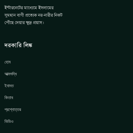
ইন্টারনেটের মাধ্যেমে ইসলামের
সুমহান বাণী প্রত্যেক নর-নারীর নিকট
পৌঁছে দেয়ার ক্ষুদ্র প্রয়াস।
দরকারি লিঙ্ক
হোম
আত্মশুদ্ধি
ইবাদত
কিতাব
প্রশ্নোত্তর
ভিডিও