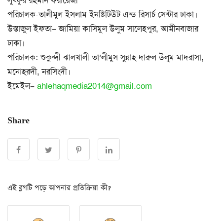
পরিচালক-তালীমুল ইসলাম ইনষ্টিটিউট এন্ড রিসার্চ সেন্টার ঢাকা।
উস্তাজুল ইফতা– জামিয়া কাসিমুল উলুম সালেহপুর, আমীনবাজার
ঢাকা।
পরিচালক: শুকুন্দী ঝালখালী তা’লীমুস সুন্নাহ দারুল উলুম মাদরাসা,
মনোহরদী, নরসিংদী।
ইমেইল–
ahlehaqmedia2014@gmail.com
Share
এই ব্লগটি পড়ে আপনার প্রতিক্রিয়া কী?