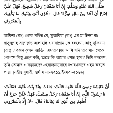
صَلَّى اللهُ عَلَيْهِ وَسَلَّمَ: إِنَّ أَبَا سُفْيَانَ رَجُلٌ شَحِيحٌ، فَهَلْ عَلَيَّ
جُنَاحٌ أَنْ آخُذَ مِنْ مَالِهِ سِرًّا؟ قَالَ: «خُذِي أَنْتِ وَبَنُوكِ مَا يَكْفِيكِ
بِالْمَعْرُوفِ
আয়িশা (রাঃ) থেকে বর্ণিত যে, মুআবিয়া (রাঃ) এর মা হিন্দা রাঃ
রাসূলুল্লাহ সাল্লাল্লাহু আলাইহি ওয়াসাল্লাম কে বললেন, আবূ সুফিয়ান
(রাঃ) একজন কৃপন ব্যাক্তি। এমতাবস্থায় আমি যদি তার মাল থেকে
গোপনে কিছু গ্রহণ করি, তাতে কি আমার গুনাহ হবে? তিনি বললেন,
তুমি তোমার ও সন্তানদের প্রয়োজনানুসারে যথাযথভাবে গ্রহন করতে
পার। [সহীহ বুখারী, হাদীস নং-২২১১,ইফাবা-২০৬৯]
أَنَّ عَائِشَةَ رَضِيَ اللَّهُ عَنْهَا، قَالَتْ: جَاءَتْ هِنْدٌ بِنْتُ عُتْبَةَ، فَقَالَتْ:
يَا رَسُولَ اللَّهِ، إِنَّ أَبَا سُفْيَانَ رَجُلٌ مِسِّيكٌ، فَهَلْ عَلَيَّ حَرَجٌ أَنْ
أُطْعِمَ مِنَ الَّذِي لَهُ عِيَالَنَا؟ قَالَ: «لاَ، إِلَّا بِالْمَعْرُوفِ