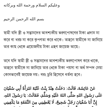
وعليكم السلام ورحمة الله وبركاته
بسم الله الرحمن الرحيم
স্বামী যদি স্ত্রী ও সন্তানদের আবশ্যকীয় ভরণপোষণের টাকা প্রদান না
করে বা খরচ না করে কৃপণতা করে থাকে। তাহলে স্বামীকে না জানিয়ে
তার কাছ থেকে প্রয়োজনীয় টাকা গ্রহণ জায়েজ আছে।
তবে যদি স্বামী স্ত্রী ও সন্তানদের আবশ্যকীয় ভরণপোষণ করে থাকে,
তাহলে স্বামীকে না জানিয়ে তার থেকে টাকা পয়সা বা অর্থ সম্পদ নেয়া
কোনভাবেই জায়েজ নয়। বরং চুরি হিসেবে ধর্তব্য হবে।
عَنْ عَائِشَةَ، قَالَتْ: دَخَلَتْ هِنْدٌ بِنْتُ عُتْبَةَ امْرَأَةُ أَبِي سُفْيَانَ
عَلَى رَسُولِ اللهِ صَلَّى اللهُ عَلَيْهِ وَسَلَّمَ، فَقَالَتْ: يَا رَسُولَ اللهِ،
إِنَّ أَبَا سُفْيَانَ رَجُلٌ شَحِيحٌ، لَا يُعْطِينِي مِنَ النَّفَقَةِ مَا يَكْفِينِي