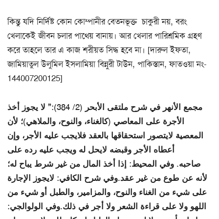
কিন্তু যদি নির্দিষ্ট কোন কোম্পানীর বেতনভূক্ত চাকুরী নয়, বরং
খেলাকেই জীবন চলার পাথেয় বানায়। আর খেলার পারিশ্রমিক গ্রহণ
করে তাহলে তার এ কাজ শরীয়ত সিদ্ধ হবে না। [দারুল ইফতা,
জামিয়াতুল উলুমিল ইসলামিয়া বিন্নুরী টাউন, পাকিস্তান, ফাতওয়া নং-
144007200125]
مجمع الأنهر في شرح ملتقى الأبحر (2/ 384):” لا يجوز أخذ
الأجرة على المعاصي (كالغناء، والنوح، والملاهي)؛ لأن
المعصية لايتصور استحقاقها بالعقد فلايجب عليه الأجر، وإن
أعطاه الأجر وقبضه لايحل له ويجب عليه رده على
صاحبه. وفي المحيط: إذا أخذ المال من غير شرط يباح له؛
لأنه عن طوع من غير عقد.وفي شرح الكافي: لايجوز الإجارة
على شيء من الغناء والنوح، والمزامير، والطبل أو شيء من
اللهو ولا على قراءة الشعر ولا أجر في ذلك.وفي الولوالجي: