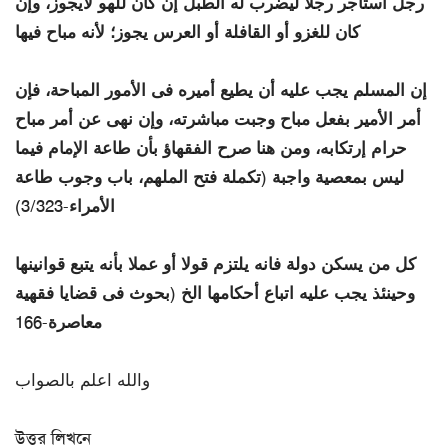
رجل استأجر رجلا ليضرب له الطبل إن كان للهو لايجوز، وإن
كان للغزو أو القافلة أو العرس يجوز؛ لأنه مباح فيها
إن المسلم يجب عليه أن يطيع أميره فى الأمور المباحة، فإن
أمر الأمير بفعل مباح وجبت مباشرته، وإن نهى عن أمر مباح
حرام إرتكابه، ومن هنا صرح الفقهاؤ بأن طاعة الإمام فيما
ليس بمعصية واجبة (تكملة فتح الملهم، باب وجوب طاعة
الأمراء-3/323)
كل من يسكن دولة فانه يلتزم قولا أو عملا بأنه يتبع قوانينها
وحينئذ يجب عليه اتباع أحكامها الخ (بحوث فى قضايا فقهية
معاصرة-166
والله اعلم بالصواب
উত্তর লিখনে