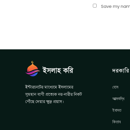
Save my name,
দরকারি 
হোম
ইন্টারনেটের মাধ্যেমে ইসলামের
সুমহান বাণী প্রত্যেক নর-নারীর নিকট
আত্মশুদ্ধি
পৌঁছে দেয়ার ক্ষুদ্র প্রয়াস।
ইবাদত
কিতাব