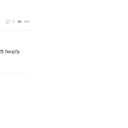
0
564
কটি বিদআতি