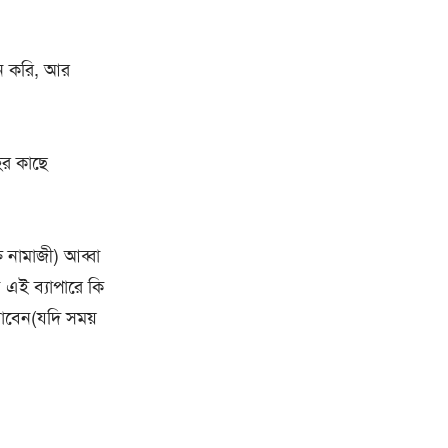
ন করি, আর
াহর কাছে
ত নামাজী) আব্বা
এই ব্যাপারে কি
নাবেন(যদি সময়