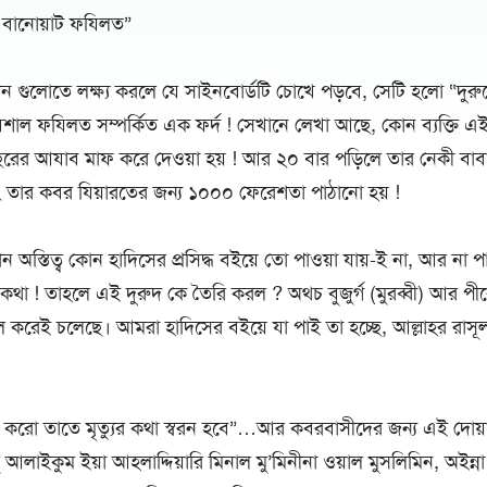
র বানোয়াট ফযিলত”
ন গুলোতে লক্ষ্য করলে যে সাইনবোর্ডটি চোখে পড়বে, সেটি হলো “দুরু
িশাল ফযিলত সম্পর্কিত এক ফর্দ ! সেখানে লেখা আছে, কোন ব্যক্তি এই
রের আযাব মাফ করে দেওয়া হয় ! আর ২০ বার পড়িলে তার নেকী বাবা
 তার কবর যিয়ারতের জন্য ১০০০ ফেরেশতা পাঠানো হয় !
অস্তিত্ব কোন হাদিসের প্রসিদ্ধ বইয়ে তো পাওয়া যায়-ই না, আর না পা
কথা ! তাহলে এই দুরুদ কে তৈরি করল ? অথচ বুজুর্গ (মুরব্বী) আর প
 করেই চলেছে। আমরা হাদিসের বইয়ে যা পাই তা হচ্ছে, আল্লাহর রাসূল
 করো তাতে মৃত্যুর কথা স্বরন হবে”…আর কবরবাসীদের জন্য এই দোয
লাইকুম ইয়া আহলাদ্দিয়ারি মিনাল মু’মিনীনা ওয়াল মুসলিমিন, অইন্না 