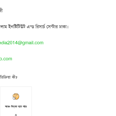
জী
াম ইনষ্টিটিউট এন্ড রিসার্চ সেন্টার ঢাকা।
edia2014@gmail.com
oo.com
িক্রিয়া কী?
আরও উন্নত হতে পারে
0