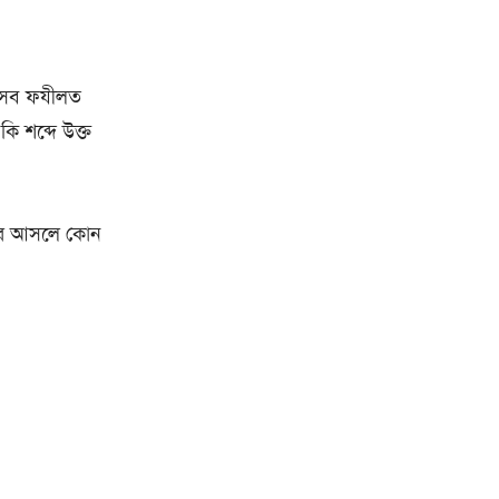
 এসব ফযীলত
ি শব্দে উক্ত
টির আসলে কোন