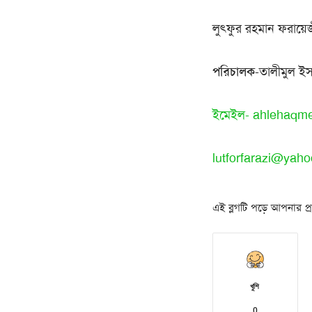
লুৎফুর রহমান ফরায়ে
পরিচালক
-তালীমুল ইসল
ইমেইল-
ahlehaqm
lutforfarazi@yah
এই ব্লগটি পড়ে আপনার প্রত
খুশি
0