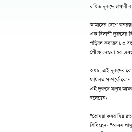
কথিত দুরুদে হাযারী’
আমাদের দেশে কবরস্থা
এক বিদাতী দুরুদের ব
পড়িলে কবরের ৮০ বছ
পৌছে দেওয়া হয় এবং
অথচ, এই দুরুদের কোন 
ফযিলত সম্পর্কে কোন 
এই দুরুদে মানুষ আমল
বলেছেনঃ
“তোমরা কবর যিয়ারত
শিখিছেনঃ “আসসালামু আ