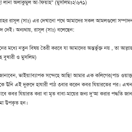
লাহা লানা অলাকুমুল আ-ফিয়াহ” (মুসলিমঃ২\৬৭১)
লাহর রাসূল (সাঃ) এর দেখানো পথে আমাদের সকল আমলগুলো সম্পাদ
 দেই। অন্যথায়, রাসূল (সাঃ) বলেছেন:
বীনের মধ্যে নতুন বিষয় তৈরী করবে যা আমাদের অন্তর্ভূক্ত নয় , তা আল্ল
ীহ বুখারী ও মুসলিম)
ি জানাবেন, ভাইয়া!ব্যাপক সন্দেহে আছি! আমার এক কলিগের(পাচ ওয়াক্
কে উনি এই দুরুদে হাযারী পাঠ ৩বার করেন কবর যিয়ারতের পর। এখন 
াবে কবর যিয়ারত করা বা মৃত বাবা-মায়ের জন্য দু’আ করার পদ্ধতি জা
-মা উপকৃত হন।