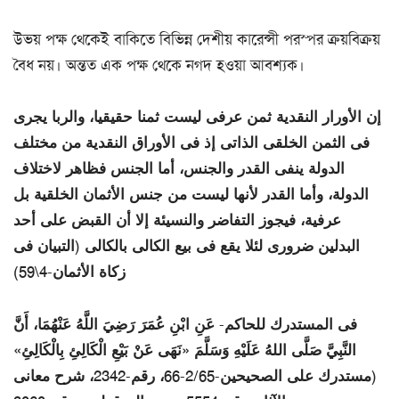
উভয় পক্ষ থেকেই বাকিতে বিভিন্ন দেশীয় কারেন্সী পরস্পর ক্রয়বিক্রয়
বৈধ নয়। অন্তত এক পক্ষ থেকে নগদ হওয়া আবশ্যক।
إن الأورار النقدية ثمن عرفى ليست ثمنا حقيقيا، والربا يجرى
فى الثمن الخلقى الذاتى إذ فى الأوراق النقدية من مختلف
الدولة ينفى القدر والجنس، أما الجنس فظاهر لاختلاف
الدولة، وأما القدر لأنها ليست من جنس الأثمان الخلقية بل
عرفية، فيجوز التفاضر والنسيئة إلا أن القبض على أحد
البدلين ضرورى لئلا يقع فى بيع الكالى بالكالى (التبيان فى
زكاة الأثمان-4\59)
فى المستدرك للحاكم- عَنِ ابْنِ عُمَرَ رَضِيَ اللَّهُ عَنْهُمَا، أَنَّ
النَّبِيَّ صَلَّى اللهُ عَلَيْهِ وَسَلَّمَ «نَهَى عَنْ بَيْعِ الْكَالِئِ بِالْكَالِئِ»
(مستدرك على الصحيحين-2/65-66، رقم-2342، شرح معانى