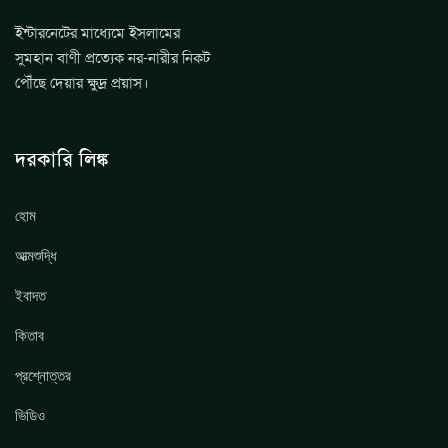
ইন্টারনেটের মাধ্যেমে ইসলামের
সুমহান বাণী প্রত্যেক নর-নারীর নিকট
পৌঁছে দেয়ার ক্ষুদ্র প্রয়াস।
দরকারি লিঙ্ক
হোম
আত্মশুদ্ধি
ইবাদত
কিতাব
প্রশ্নোত্তর
ভিডিও