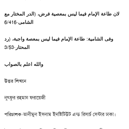
لان طاعة الإمام فيما ليس بمعصية فرض، (الدر المختار مع
الشامى-6/416
وفى الشامية: طاعة الإمام فيما ليس بمعصة واجبة، (رد
المحتار-3/53
والله اعلم بالصواب
উত্তর লিখনে
লুৎফুর রহমান ফরায়েজী
পরিচালক
-তালীমুল ইসলাম ইনষ্টিটিউট এন্ড রিসার্চ সেন্টার ঢাকা।