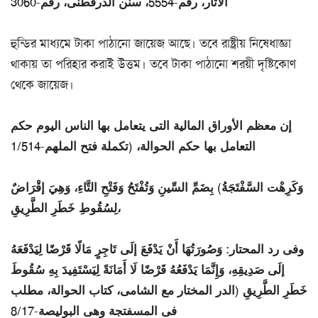
الآثار، رقم-5554، سنن الدرقطنى، رقم-3060
হুন্ডির মাধ্যমে টাকা পাঠানো জায়েজ আছে। তবে রাষ্ট্রীয় নিষেধাজ্ঞা
থাকায় তা পরিহার করাই উত্তম। তবে টাকা পাঠানো শরয়ী দৃষ্টিকোণ
থেকে জায়েজ।
إن معظم الأوراق المالية التى يتعامل بها الناس اليوم حكم
التعامل بها حكم الحوالة، (تكملة فتح الملهم-1/514
وَكَرِهْت السَّفْتَجَةُ) بِضَمِّ السِّينِ وَتُفْتَحُ وَفَتْحِ التَّاءِ، وَهِيَ إقْرَاضٌ
لِسُقُوطِ خَطَرِ الطَّرِيقِ،
وفى رد المحتار: وَصُورَتُهَا أَنْ يَدْفَعَ إلَى تَاجِرٍ مَالًا قَرْضًا لِيَدْفَعَهُ
إلَى صَدِيقِهِ، وَإِنَّمَا يَدْفَعُهُ قَرْضًا لَا أَمَانَةً لِيَسْتَفِيدَ بِهِ سُقُوطَ
خَطَرِ الطَّرِيقِ (الدر المختار مع الشامى، كتاب الحوالة، مطلب
فى المسفتجة وهى البوليصة-8/17