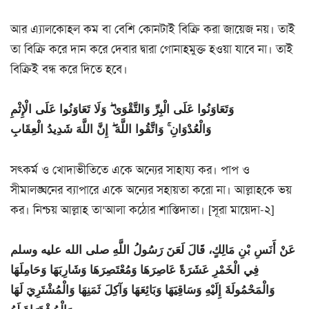
আর এ্যালকোহল কম বা বেশি কোনটাই বিক্রি করা জায়েজ নয়। তাই
তা বিক্রি করে দান করে দেবার দ্বারা গোনাহমুক্ত হওয়া যাবে না। তাই
বিক্রিই বন্ধ করে দিতে হবে।
وَتَعَاوَنُوا عَلَى الْبِرِّ وَالتَّقْوَىٰ ۖ وَلَا تَعَاوَنُوا عَلَى الْإِثْمِ
وَالْعُدْوَانِ ۚ وَاتَّقُوا اللَّهَ ۖ إِنَّ اللَّهَ شَدِيدُ الْعِقَابِ
সৎকর্ম ও খোদাভীতিতে একে অন্যের সাহায্য কর। পাপ ও
সীমালঙ্ঘনের ব্যাপারে একে অন্যের সহায়তা করো না। আল্লাহকে ভয়
কর। নিশ্চয় আল্লাহ তা’আলা কঠোর শাস্তিদাতা। [সূরা মায়েদা-২]
عَنْ أَنَسِ بْنِ مَالِكٍ، قَالَ لَعَنَ رَسُولُ اللَّهِ صلى الله عليه وسلم
فِي الْخَمْرِ عَشَرَةً عَاصِرَهَا وَمُعْتَصِرَهَا وَشَارِبَهَا وَحَامِلَهَا
وَالْمَحْمُولَةَ إِلَيْهِ وَسَاقِيَهَا وَبَائِعَهَا وَآكِلَ ثَمَنِهَا وَالْمُشْتَرِيَ لَهَا