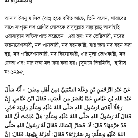
وَالْمُشْتَرَاةَ لَهُ
আনাস ইবনু মালিক (রাঃ) হতে বর্ণিত আছে, তিনি বলেন, শারাবের
সাথে সম্পৃক্ত দশ শ্রেণীর লোককে রাসূলুল্লাহ সাল্লাল্লাহু আলাইহি
ওয়াসাল্লাম অভিসম্পাত করেছেন। এরা হলঃ মদ তৈরিকারী, মদের
ফরমায়েশকারী, মদ পানকারী, মদ বহনকারী, যার জন্য মদ বহন করা
হয়, মদ পরিবেশনকারী, মদ বিক্রয়কারী, এর মূল্য ভোগকারী, মদ
ক্রেতা এবং যার জন্য মদ ক্রয় করা হয়। [সুনানে তিরমিজী, হাদীস
নং-১২৯৫]
عَنْ ‌عَبْدِ الرَّحْمَنِ بْنِ وَعْلَةَ السَّبَئِيِّ (مِنْ أَهْلِ مِصْرَ) « أَنَّهُ سَأَلَ
‌عَبْدَ اللهِ بْنَ عَبَّاسٍ عَمَّا يُعْصَرُ مِنَ الْعِنَبِ، فَقَالَ ابْنُ عَبَّاسٍ: إِنَّ
رَجُلًا أَهْدَى لِرَسُولِ اللهِ صَلَّى اللهُ عَلَيْهِ وَسَلَّمَ رَاوِيَةَ خَمْرٍ،
فَقَالَ لَهُ رَسُولُ اللهِ صَلَّى اللهُ عَلَيْهِ وَسَلَّمَ: هَلْ عَلِمْتَ أَنَّ اللهَ
قَدْ حَرَّمَهَا؟ قَالَ: لَا. فَسَارَّ إِنْسَانًا، فَقَالَ لَهُ رَسُولُ اللهِ صَلَّى
اللهُ عَلَيْهِ وَسَلَّمَ: بِمَ سَارَرْتَهُ؟ فَقَالَ: أَمَرْتُهُ بِبَيْعِهَا، فَقَالَ: إِنَّ