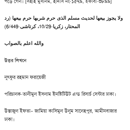
পড়ে গেল। [সহীহ মুসলিম, হাদীস নং-১৫৭৯, ইফাবা-৩৮৯৯]
ولا يجوز بيعها لحديث مسلم الذى حرم شربها حرم بيعها (رد
المحتار، زكريا-10/29، كرتاشى-6/449)
والله اعلم بالصواب
উত্তর লিখনে
লুৎফুর রহমান ফরায়েজী
পরিচালক-তালীমুল ইসলাম ইনষ্টিটিউট এন্ড রিসার্চ সেন্টার ঢাকা।
উস্তাজুল ইফতা– জামিয়া কাসিমুল উলুম সালেহপুর, আমীনবাজার
ঢাকা।