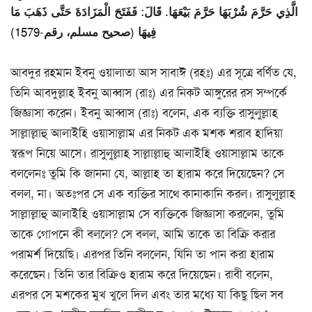
الَّذِي ‌حَرَّمَ ‌شُرْبَهَا ‌حَرَّمَ ‌بَيْعَهَا. قَالَ: فَفَتَحَ الْمَزَادَةَ حَتَّى ذَهَبَ مَا
فِيهَا (صحيح مسلم، رقم-1579)
আবদুর রহমান ইবনু ওয়ালাতা আস সাবাঈ (রহঃ) এর সূত্রে বর্ণিত যে,
তিনি আবদুল্লাহ ইবনু আব্বাস (রাঃ) এর নিকট আঙ্গুরের রস সম্পর্কে
জিজ্ঞাসা করেন। ইবনু আব্বাস (রাঃ) বলেন, এক ব্যক্তি রাসুলুল্লাহ
সাল্লাল্লাহু আলাইহি ওয়াসাল্লাম এর নিকট এক মশক শরাব হাদিয়া
স্বরূপ নিয়ে আসে। রাসুলুল্লাহ সাল্লাল্লাহু আলাইহি ওয়াসাল্লাম তাকে
বললেনঃ তুমি কি জাননা যে, আল্লাহ তা হারাম করে দিয়েছেন? সে
বলল, না। অতঃপর সে এক ব্যক্তির সাথে কানাকানি করল। রাসুলুল্লাহ
সাল্লাল্লাহু আলাইহি ওয়াসাল্লাম সে ব্যক্তিকে জিজ্ঞাসা করলেন, তুমি
তাকে গোপনে কী বললে? সে বলল, আমি তাকে তা বিক্রি করার
পরামর্শ দিয়েছি। এরপর তিনি বললেন, যিনি তা পান করা হারাম
করেছেন। তিনি তার বিক্রিও হারাম করে দিয়েছেন। রাবী বলেন,
এরপর সে মশকের মুখ খুলে দিল এবং তার মধ্যে যা কিছু ছিল সব