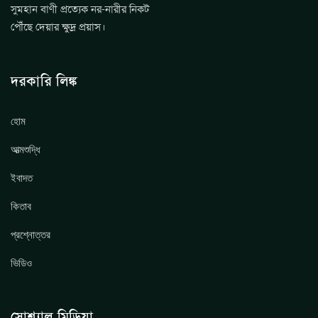
সুমহান বাণী প্রত্যেক নর-নারীর নিকট
পৌঁছে দেয়ার ক্ষুদ্র প্রয়াস।
দরকারি লিঙ্ক
হোম
আত্মশুদ্ধি
ইবাদত
কিতাব
প্রশ্নোত্তর
ভিডিও
সোশ্যাল মিডিয়া