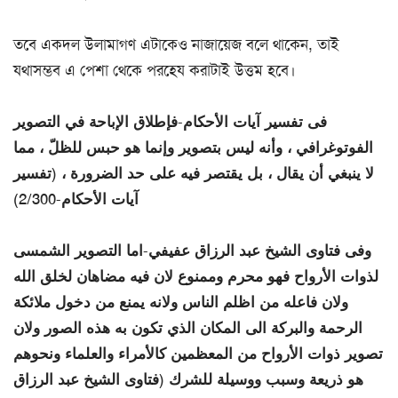
তবে একদল উলামাগণ এটাকেও নাজায়েজ বলে থাকেন, তাই
যথাসম্ভব এ পেশা থেকে পরহেয করাটাই উত্তম হবে।
فى تفسير آيات الأحكام-فإطلاق الإباحة في التصوير
الفوتوغرافي ، وأنه ليس بتصوير وإنما هو حبس للظلّ ، مما
لا ينبغي أن يقال ، بل يقتصر فيه على حد الضرورة ، (تفسير
آيات الأحكام-2/300)
وفى فتاوى الشيخ عبد الرزاق عفيفي-اما التصوير الشمسى
لذوات الأرواح فهو محرم وممنوع لان فيه مضاهان لخلق الله
ولان فاعله من اظلم الناس ولانه يمنع من دخول ملائكة
الرحمة والبركة الى المكان الذي تكون به هذه الصور ولان
تصوير ذوات الأرواح من المعظمين كالأمراء والعلماء ونحوهم
هو ذريعة وسبب ووسيلة للشرك (فتاوى الشيخ عبد الرزاق