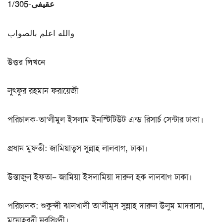
عقيفى-1/305
والله اعلم بالصواب
উত্তর লিখনে
লুৎফুর রহমান ফরায়েজী
পরিচালক-তা’লীমুল ইসলাম ইনস্টিটিউট এন্ড রিসার্চ সেন্টার ঢাকা।
প্রধান মুফতী: জামিয়াতুস সুন্নাহ লালবাগ, ঢাকা।
উস্তাজুল ইফতা– জামিয়া ইসলামিয়া দারুল হক লালবাগ ঢাকা।
পরিচালক: শুকুন্দী ঝালখালী তা’লীমুস সুন্নাহ দারুল উলুম মাদরাসা,
মনোহরদী নরসিংদী।