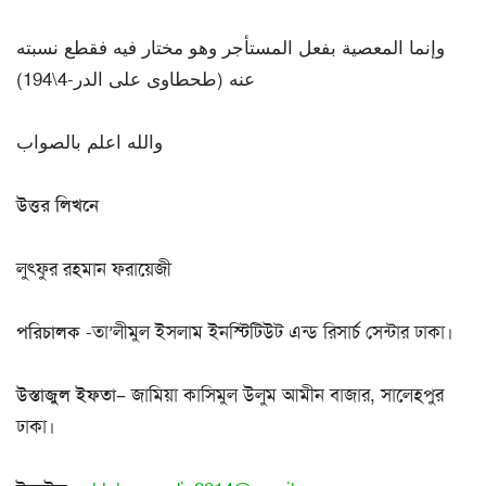
وإنما المعصية بفعل المستأجر وهو مختار فيه فقطع نسبته
عنه (طحطاوى على الدر-4\194)
والله اعلم بالصواب
উত্তর লিখনে
লুৎফুর রহমান ফরায়েজী
পরিচালক
-তা’লীমুল ইসলাম ইনস্টিটিউট এন্ড রিসার্চ সেন্টার ঢাকা।
উস্তাজুল ইফতা
– জামিয়া কাসিমুল উলুম আমীন বাজার, সালেহপুর
ঢাকা।