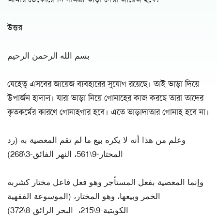
উত্তর
بسم الله الرحمن الرحيم
যেহেতু এসবের জায়েজ ব্যবহারের সুযোগ রয়েছে। তাই ভাড়া দিয়ে
উপার্জন হালাল। যারা ভাড়া নিয়ে গোনাহের কাজ করছে তারা তাদের
কৃতকর্মের কারণে গোনাহগার হবে। এতে ভাড়াদাতার গোনাহ হবে না।
وعلم من هذا أنه لا يكره بيع ما لم تقم المعصية به (رد
المحتار-9\561، النهر الفائق-3\268)
وإنما المعصية بفعل المستأجر وهو فعل فاعل مختار كشربه
الخمر وبيعها، وهو المختار، (الموسوعة الفقهية
الكويتية-9\215، البحر الرائق-8\372)