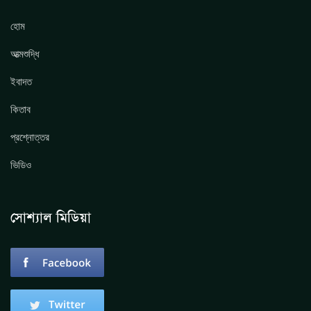
হোম
আত্মশুদ্ধি
ইবাদত
কিতাব
প্রশ্নোত্তর
ভিডিও
সোশ্যাল মিডিয়া