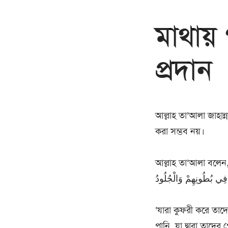
মাথায়
প্রদান
আল্লাহ তা’আলা জাহান
করা সম্ভব নয়।
আল্লাহ তা’আলা বলেন, َّذِيْنَ كَفَرُوا قُطِعَتْ لَهُمْ ثِيَابٌ مِّن نَّارٍ يُصَبُّ مِن فَوْقِ رُءُوسِهِمُ الْحَمِيمُ
 فِي بُطُونِهِمْ وَالْجُلُودُ
‘যারা কুফরী করে তাদে
পানি, যা দ্বারা তাদে