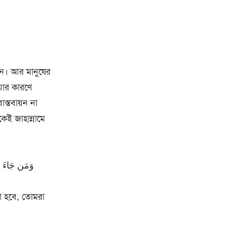
ছেন। আর মানুষের
 যার কারণে
াস্তবায়ন না
কেই জাহান্নামে
وَمَن جَاءَ بِالس
া হবে, তোমরা