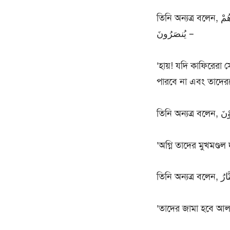
তিনি অন্যত্র বলেন, لَوْ يَعْلَمُ الَّذِيْنَ كَفَرُوْا حِيْنَ لَا يَكْفُوْنَ عَنْ وُجُوهِهِمُ النَّارَ وَلَا عَن ظُهُورِهِمْ وَلاَ هُمْ
يُنصَرُونَ –
‘হায়! যদি কাফিরেরা 
পারবে না এবং তাদেরকে
তিনি 
‘অগ্নি তাদের মুখমণ্ড
‘তাদের জামা হবে আলক