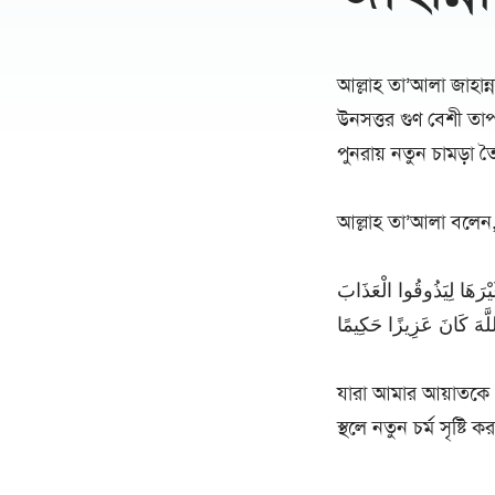
আল্লাহ তা’আলা জাহান্
উনসত্তর গুণ বেশী তাপ 
পুনরায় নতুন চামড়
আল্লাহ তা’আলা বলেন
َيْرَهَا لِيَذُوقُوا الْعَذَابَ
যারা আমার আয়াতকে প
স্থলে নতুন চর্ম সৃষ্টি