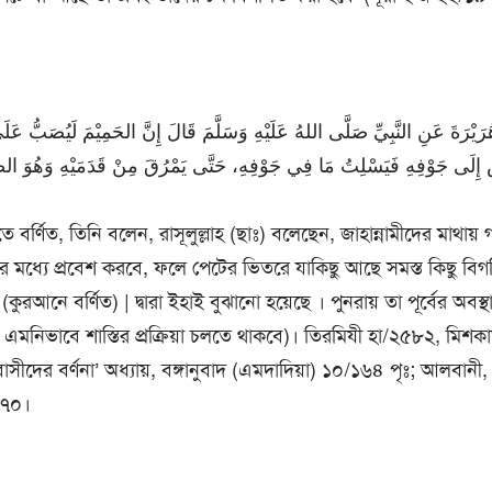
َيْرَةَ عَنِ النَّبِيِّ صَلَّى اللهُ عَلَيْهِ وَسَلَّمَ قَالَ إِنَّ الحَمِيْمَ لَيُصَبُّ عَلَى
হতে বর্ণিত, তিনি বলেন, রাসূলুল্লাহ (ছাঃ) বলেছেন, জাহান্নামীদের মাথায়
 মধ্যে প্রবেশ করবে, ফলে পেটের ভিতরে যাকিছু আছে সমস্ত কিছু বিগল
 (কুরআনে বর্ণিত) | দ্বারা ইহাই বুঝানো হয়েছে । পুনরায় তা পূর্বের অবস
ে এমনিভাবে শাস্তির প্রক্রিয়া চলতে থাকবে)। তিরমিযী হা/২৫৮২, মিশ
বাসীদের বর্ণনা’ অধ্যায়, বঙ্গানুবাদ (এমদাদিয়া) ১০/১৬৪ পৃঃ; আলবানী
৪৭০।