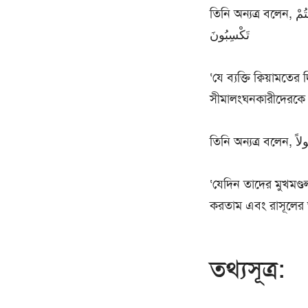
তিনি অন্যত্র বলেন, أَفَمَنْ يَتَّقِي بِوَجْهِهِ سُوْء الْعَذَابِ يَوْمَ الْقِيَامَةِ وَقِيلَ لِلظَّالِمِيْنَ ذُوقُوا مَا كُنتُمْ
تَكْسِبُونَ
‘যে ব্যক্তি ক্বিয়ামত
সীমালংঘনকারীদেরকে ব
‘যেদিন তাদের মুখমণ্ড
করতাম এবং রাসূলের 
তথ্যসূত্র: