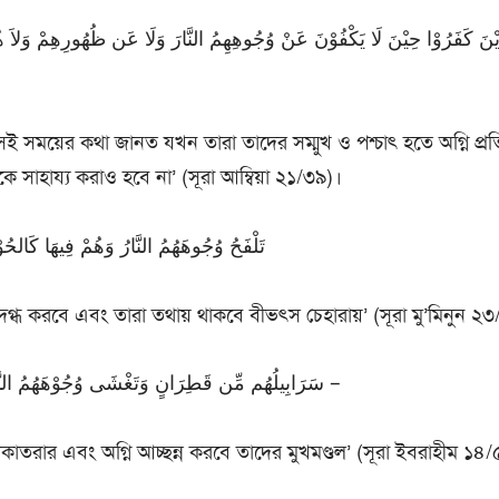
সেই সময়ের কথা জানত যখন তারা তাদের সম্মুখ ও পশ্চাৎ হতে অগ্নি প
 সাহায্য করাও হবে না’ (সূরা আম্বিয়া ২১/৩৯)।
অন্যত্র বলেন, تَلْفَحُ وُجُوهَهُمُ النَّارُ وَهُمْ فِيهَا كَالحُوْنَ
ল দগ্ধ করবে এবং তারা তথায় থাকবে বীভৎস চেহারায়’ (সূরা মু’মিনুন ২
তিনি অন্যত্র বলেন, سَرَابِيلُهُم مِّن قَطِرَانٍ وَتَغْشَى وُجُوْهَهُمُ النَّارُ –
াতরার এবং অগ্নি আচ্ছন্ন করবে তাদের মুখমণ্ডল’ (সূরা ইবরাহীম ১৪