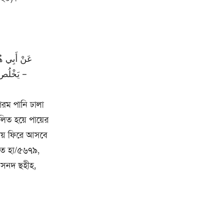
عَنْ أَبِي هُر
يَخْلُص إِلَى جَوْفِهِ فَيَسْلِتُ مَا فِي جَوْفِهِ، حَتَّى يَمْرُقَ مِنْ قَدَمَيْهِ وَهُوَ الصَّهْرُ ثُمَّ يُعَادُ كَمَا كَانَ –
 গরম পানি ঢালা
িত হয়ে পায়ের
্থায় ফিরে আসবে
কাত হা/৫৬৭৯,
, সনদ ছহীহ,