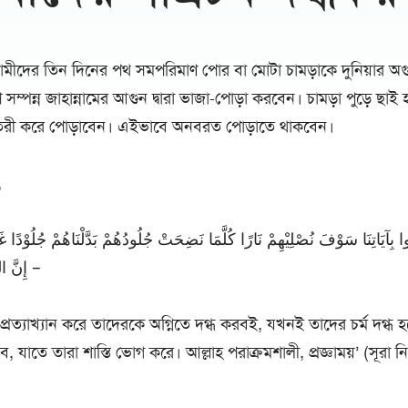
নামীদের তিন দিনের পথ সমপরিমাণ পোর বা মোটা চামড়াকে দুনিয়ার অগু
সম্পন্ন জাহান্নামের আগুন দ্বারা ভাজা-পোড়া করবেন। চামড়া পুড়ে ছাই 
া তৈরী করে পোড়াবেন। এইভাবে অনবরত পোড়াতে থাকবেন।
,
ُوا بِآيَاتِنَا سَوْفَ نُصْلِيْهِمْ نَارًا كُلَّمَا نَضِحَتْ جُلُودُهُمْ بَدَّلْنَاهُمْ جُلُوْدًا غ
إِنَّ اللَّهَ كَانَ عَزِيزًا حَكِيمًا –
্রত্যাখ্যান করে তাদেরকে অগ্নিতে দগ্ধ করবই, যখনই তাদের চর্ম দগ্ধ
 করব, যাতে তারা শাস্তি ভোগ করে। আল্লাহ পরাক্রমশালী, প্রজ্ঞাময়’ (সূরা