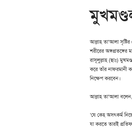
মুখমণ্
আল্লাহ তা’আলা সৃষ্টির
শরীরের অঙ্গপ্রতঙ্গের 
রাসূলুল্লাহ (ছাঃ) মুখম
করে তাঁর নাফরমানী করব
নিক্ষেপ করবেন।
‘যে কেহ অসৎকর্ম নিয
যা করতে তারই প্রতিফ