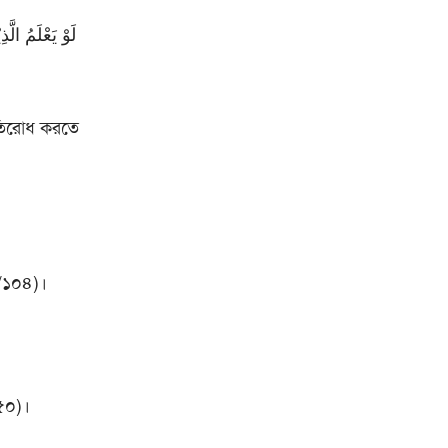
্রতিরোধ করতে
৩/১০৪)।
/৫০)।