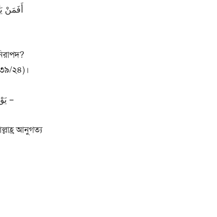
 নিরাপদ?
র ৩৯/২৪)।
তিনি অন্যত্র বলেন, يَوْمَ تُقَلبُ وُجُوهُهُمْ فِي النَّارِ يَقُولُونَ يَا لَيْتَنَا أَطَعْنَا اللَّهَ وَأَطَعْنَا الرَّسُولاً –
লাহ্র আনুগত্য