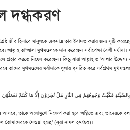
ডল দগ্ধকরণ
 শ্রেষ্ঠ জীব হিসাবে মানুষকে একমাত্র তার ইবাদত করার জন্য সৃষ্টি করে
মধ্যে আল্লাহ তা’আলা মুখমণ্ডলকে দান করেছেন সর্বাপেক্ষা বেশী মর্যাদা।
ণ্ডলে প্রহার করতে নিষেধ করেছেন। কিন্তু যারা আল্লাহ তা’আলার উদ্দেশ্য ব
ে তাদের মুখমণ্ডলের মর্যাদাকে ধূলায় ধূসরিত করে সর্বপ্রথম মুখমণ্ডল
আল্লাহ তা’আলা বলেন, َّيِّئَةِ فَكُبَّتْ وُجُوهُهُمْ فِي النَّارِ هَلْ تُجْزَوْنَ إِلَّا مَا كُنتُمْ تَعْمَلُوْنَ
়ে আসবে, তাকে অধোমুখে নিক্ষেপ করা হবে অগ্নিতে এবং তাদেরকে বল
ল তোমাদেরকে দেওয়া হচ্ছে’ (সূরা নামল ২৭/৯০)।