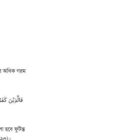
পরে অধিক গরম
া হবে ফুটন্ত
-২০)।