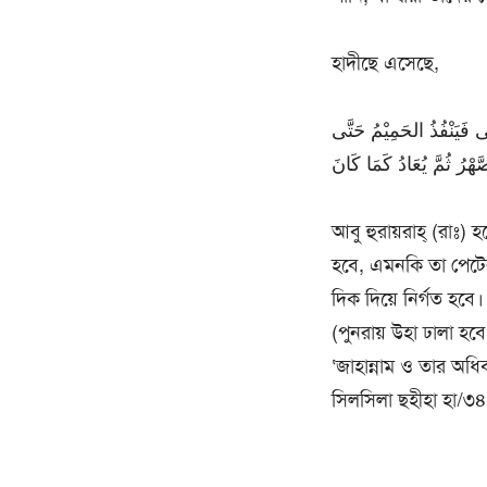
হাদীছে এসেছে,
 فَيَنْفُذُ الحَمِيْمُ حَتَّى
আবু হুরায়রাহ্ (রাঃ) 
হবে, এমনকি তা পেটের
দিক দিয়ে নির্গত হবে।
(পুনরায় উহা ঢালা হব
‘জাহান্নাম ও তার অধি
সিলসিলা ছহীহা হা/৩