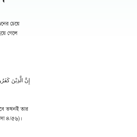
নের চেয়ে
হয়ে গেলে
إِنَّ الَّذِيْنَ كَفَر
 হবে তখনই তার
 নিসা ৪/৫৬)।