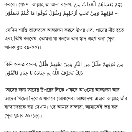
করবে। যেমন- আল্লাহ তা’আলা বলেন, يَوْمَ يَغْشَاهُمُ الْعَذَابُ مِنْ
فَوْقِهِمْ وَمِنْ تَحْتِ أَرْجُلِهِمْ وَيَقُوْلُ ذُوقُوا مَا كُنتُمْ تَعْمَلُوْنَ –
‘সেদিন শাস্তি তাদেরকে আচ্ছাদন করবে উপর এবং পায়ের নীচ হতে
এবং তিনি বলবেন, তোমরা যা করতে তার স্বাদ গ্রহণ কর’ (সূরা
আনকাবুত ২৯/৫৫)।
তিনি অন্যত্র বলেন, مِنْ فَوْقِهِمْ ظُلَلٌ مِنَ النَّارِ وَمِنْ تَحْتِهِمْ ظُلَلُ
ذَلِكَ يُحَوِّفُ اللَّهُ بِهِ عِبَادَهُ يَا عِبَادِ فَاتَّقُوْنِ
‘তাদের জন্য তাদের উপরের দিকে থাকবে আগুনের আচ্ছাদন আর
তাদের নিচের দিকেও থাকবে (আগুনের) আচ্ছাদন; এদ্বারা আল্লাহ তাঁর
বান্দাদেরকে ভয় দেখান। ‘হে আমার বান্দারা, আমাকেই ভয় কর’
(সূরা যুমার ৩৯/১৬)।