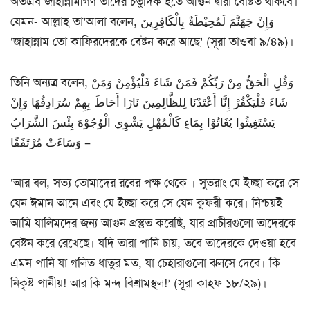
অতএব জাহান্নামীগণ তাদের চতুর্দিক হতে আগুন দ্বারা বেষ্টিত থাকবে।
যেমন- আল্লাহ তা’আলা বলেন, وَإِنْ جَهَنَّمَ لَمُحِيْطَةٌ بِالْكَافِرِينَ
‘জাহান্নাম তো কাফিরদেরকে বেষ্টন করে আছে’ (সূরা তাওবা ৯/৪৯)।
তিনি অন্যত্র বলেন, وَقُلِ الْحَقُّ مِنْ رَبِّكُمْ فَمَنْ شَاءَ فَلْيُؤْمِنْ وَمَنْ
شَاءَ فَلْيَكْفُرْ إِنَّا أَعْتَدْنَا لِلظَّالِمِينَ نَارًا أَحَاطَ بِهِمْ سُرَادِقُهَا وَإِنْ
يَسْتَغِيثُوا يُغَاتُوْا بِمَاءٍ كَالْمُهْلِ يَشْوِي الْوُجُوْهَ بِئْسَ الشَّرَابُ
وَسَاءَتْ مُرْتَفَقًا –
‘আর বল, সত্য তোমাদের রবের পক্ষ থেকে । সুতরাং যে ইচ্ছা করে সে
যেন ঈমান আনে এবং যে ইচ্ছা করে সে যেন কুফরী করে। নিশ্চয়ই
আমি যালিমদের জন্য আগুন প্রস্তুত করেছি, যার প্রাচীরগুলো তাদেরকে
বেষ্টন করে রেখেছে। যদি তারা পানি চায়, তবে তাদেরকে দেওয়া হবে
এমন পানি যা গলিত ধাতুর মত, যা চেহারাগুলো ঝলসে দেবে। কি
নিকৃষ্ট পানীয়! আর কি মন্দ বিশ্রামস্থল!’ (সূরা কাহফ ১৮/২৯)।