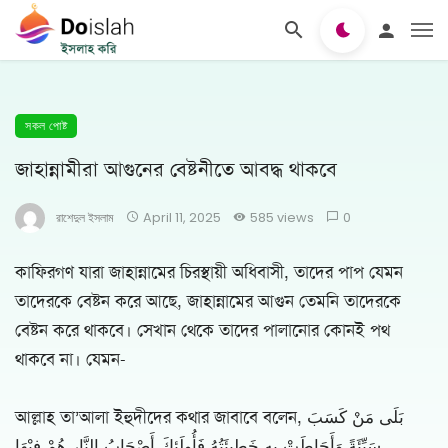
সকল পোষ্ট
জাহান্নামীরা আগুনের বেষ্টনীতে আবদ্ধ থাকবে
রাশেদুল ইসলাম
April 11, 2025
585 views
0
কাফিরগণ যারা জাহান্নামের চিরস্থায়ী অধিবাসী, তাদের পাপ যেমন
তাদেরকে বেষ্টন করে আছে, জাহান্নামের আগুন তেমনি তাদেরকে
বেষ্টন করে থাকবে। সেখান থেকে তাদের পালানোর কোনই পথ
থাকবে না। যেমন-
আল্লাহ তা’আলা ইহুদীদের কথার জাবাবে বলেন, بَلَى مَنْ كَسَبَ
سَيِّئَةً وَأَحَاطَتْ بِهِ خَطِيئَتُهُ فَأُولَئِكَ أَصْحَابُ النَّارِ هُمْ فِيْهَا