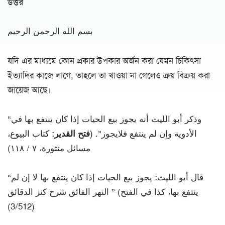
উত্তর
بسم الله الرحمن الرحيم
যদি এর মাধ্যমে কোন প্রকার উপকার অর্জন করা যেমন চিকিৎসা
ইত্যাদির কাজে লাগে, তাহলে তা খাওয়া না গেলেও ক্রয় বিক্রয় করা
জায়েজ আছে।
“وذكر أبو الليث أنه يجوز بيع الحيات إذا كان ينتفع بها في
الأدوية وإن لم ينتفع فلايجوز”.
(فتح القدير:
كتاب البيوع،
مسائل منثورة، ٧ / ١١٨)
“قال أبو الليث: يجوز بيع الحيات إذا كان ينتفع بها لا إن لم
ينتفع بها، كذا في الفتح) ” النهر الفائق شرح كنز الدقائق
(3/512)