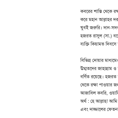
কবরের শাস্তি থেকে রক
করে মহান আল্লাহর দরব
খুবই জরুরি। দান-সদক
হজরত রাসুল (সা.) বল
ব্যক্তি কিয়ামত দিবস
বিভিন্ন দোয়ার মাধ্য
উম্মতদের জাহান্নাম ও
বর্ণিত রয়েছে। হজরত
থেকে রক্ষা পাওয়ার জন
আজাবিল কবরি, ওয়ামি
অর্থ : হে আল্লাহ! আ
এবং দাজ্জালের ফেতনার