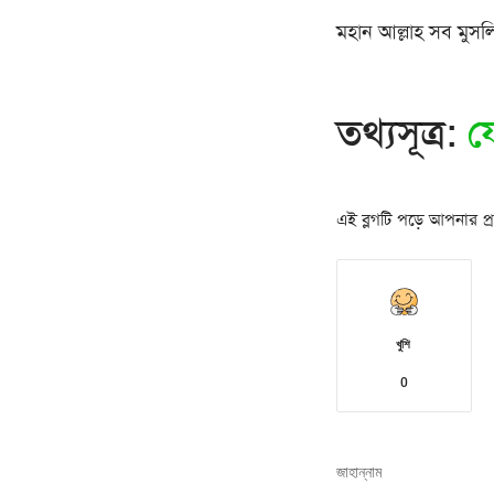
মহান আল্লাহ সব মুসল
তথ্যসূত্র:
য
এই ব্লগটি পড়ে আপনার প্রত
খুশি
0
জাহান্নাম