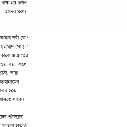
ে রাখা হয় তখন
। তাদের মধ্যে
‘তোমার নবী কে?’
ুহাম্মদ (সা.)।’
 তাকে জান্নাতের
ওয়া হয়। ফলে
াসী, তারা
জাহান্নামের
 কবর হতে
প আসতে থাকে।
কের পাঁজরের
 লোহার হাতুড়ি