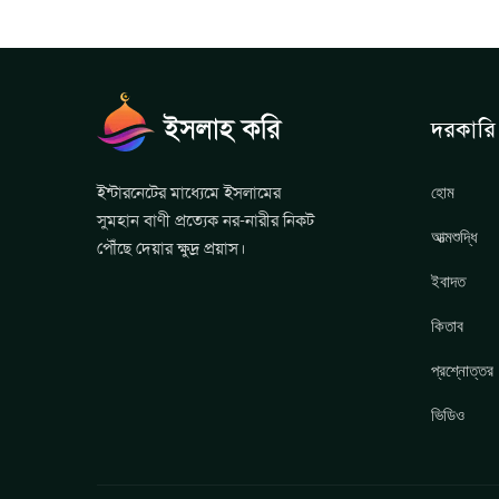
দরকারি 
হোম
ইন্টারনেটের মাধ্যেমে ইসলামের
সুমহান বাণী প্রত্যেক নর-নারীর নিকট
আত্মশুদ্ধি
পৌঁছে দেয়ার ক্ষুদ্র প্রয়াস।
ইবাদত
কিতাব
প্রশ্নোত্তর
ভিডিও