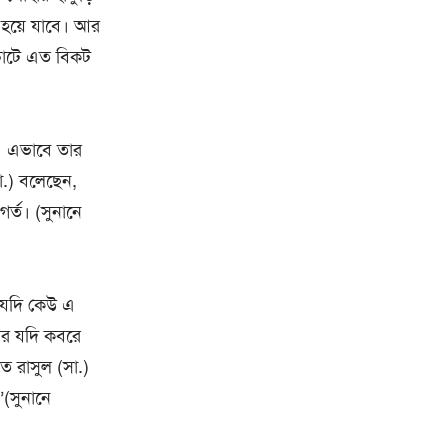
 হয়ে যাবে। আর
চোটে এত বিকট
।
়। এভাবে তার
া.) বলেছেন,
র্ত। (সুনানে
। যদি কেউ এ
 আর যদি কবরে
ত রাসুল (সা.)
(সুনানে