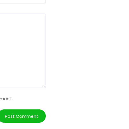
mment.