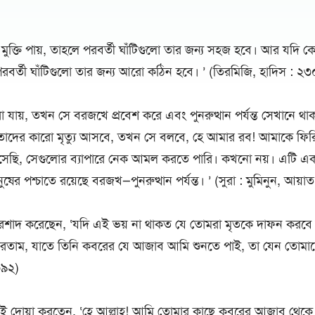
ুক্তি পায়, তাহলে পরবর্তী ঘাঁটিগুলো তার জন্য সহজ হবে। আর যদি 
ে পরবর্তী ঘাঁটিগুলো তার জন্য আরো কঠিন হবে। ’ (তিরমিজি, হাদিস : ২
া যায়, তখন সে বরজখে প্রবেশ করে এবং পুনরুত্থান পর্যন্ত সেখানে থ
তাদের কারো মৃত্যু আসবে, তখন সে বলবে, হে আমার রব! আমাকে ফিরি
েছি, সেগুলোর ব্যাপারে নেক আমল করতে পারি। কখনো নয়। এটি এক
ের পশ্চাতে রয়েছে বরজখ—পুনরুত্থান পর্যন্ত। ’ (সুরা : মুমিনুন, আয়
রশাদ করেছেন, ‘যদি এই ভয় না থাকত যে তোমরা মৃতকে দাফন করবে
করতাম, যাতে তিনি কবরের যে আজাব আমি শুনতে পাই, তা যেন তোমাদে
৩৯২)
ই এই দোয়া করতেন, ‘হে আল্লাহ! আমি তোমার কাছে কবরের আজাব থেকে আ