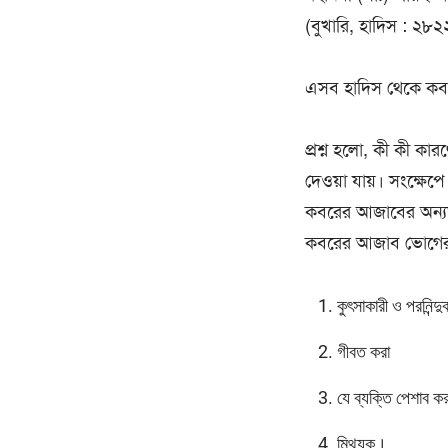
(বুখারি, হাদিস : ২৮২
এসব হাদিস থেকে কবর
প্রশ্ন হলো, কী কী কা
দেওয়া যায়। সংক্ষেপ
কবরের আজাবের অন্যতম 
কবরের আজাব ভোগের 
কুৎসাকারী ও পরনিন্দ
গীবত করা
যে ব্যক্তি পেশাব ক
মিথ্যুক।