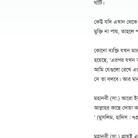
ঘাঁটি।
কেউ যদি এখান থেকে ম
মুক্তি না পায়, তাহল
কোনো ব্যক্তি যখন মার
হয়েছে, ‘এরপর যখন 
আমি যেগুলো রেখে এস
সে তা বলবে। আর মানুষ
মহানবী (সা.) আরো ই
আল্লাহর কাছে দোয়া 
’ (মুসলিম, হাদিস : ৭
মহানবী (সা.) প্রায়