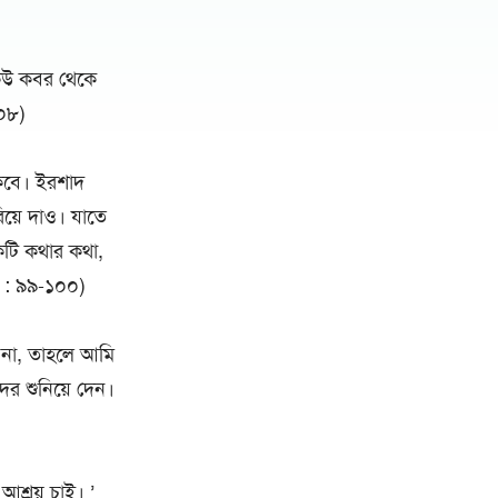
কেউ কবর থেকে
৩০৮)
াকবে। ইরশাদ
য়ে দাও। যাতে
টি কথার কথা,
াত : ৯৯-১০০)
 না, তাহলে আমি
র শুনিয়ে দেন।
শ্রয় চাই। ’