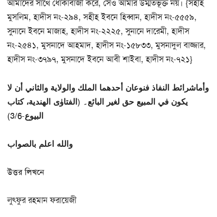
আমাদের সাথে ধোঁকাবাজী করে, সেও আমার উম্মতভূক্ত নয়। {সহীহ
মুসলিম, হাদীস নং-২৯৪, সহীহ ইবনে হিব্বান, হাদীস নং-৫৫৫৯,
সুনানে ইবনে মাজাহ, হাদীস নং-২২২৫, সুনানে দারেমী, হাদীস
নং-২৫৪১, মুসনাদে আহমাদ, হাদীস নং-১৫৮৩৩, মুসনাদুল বাজ্জার,
হাদীস নং-৩৭৯৭, মুসনাদে ইবনে আবী শাইবা, হাদীস নং-৭২১}
وأماشرائط النفاذ فنوعان أحدهما الملك والولاية والثاني أن لا
يكون في المبيع حق لغير البائع۔ (الفتاوٰی الهندية، كتاب
البيوع-3/6)
والله اعلم بالصواب
উত্তর লিখনে
লুৎফুর রহমান ফরায়েজী