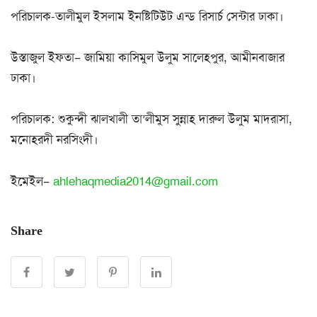
পরিচালক-তালীমুল ইসলাম ইনষ্টিটিউট এন্ড রিসার্চ সেন্টার ঢাকা।
উস্তাজুল ইফতা– জামিয়া কাসিমুল উলুম সালেহপুর, আমীনবাজার
ঢাকা।
পরিচালক: শুকুন্দী ঝালখালী তা’লীমুস সুন্নাহ দারুল উলুম মাদরাসা,
মনোহরদী নরসিংদী।
ইমেইল–
ahlehaqmedia2014@gmail.com
Share