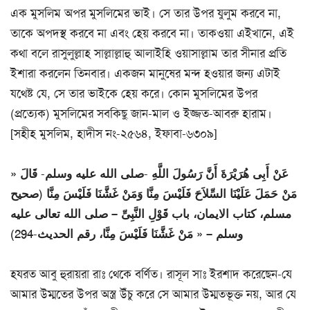
এক মুসলিম অপর মুসলিমের ভাই। সে তার উপর যুলুম করবে না,
তাকে অপদস্থ করবে না এবং হেয় করবে না। তাকওয়া এইখানে, এই
কথা বলে রাসুলুল্লাহ সাল্লাল্লাহু আলাইহি ওয়াসাল্লাম তার সীনার প্রতি
ইশারা করলেন তিনবার। একজন মানুষের মন্দ হওয়ার জন্য এটাই
যথেষ্ট যে, সে তার ভাইকে হেয় করে। কোন মুসলিমের উপর
(প্রত্যেক) মুসলিমের সবকিছু জান-মাল ও ইজ্জত-আবরু হারাম।
[সহীহ মুসলিম, হাদীস নং-২৫৬৪, ইফাবা-৬৩০৯]
عَنْ أَبِى هُرَيْرَةَ أَنَّ رَسُولَ اللَّهِ -صلى الله عليه وسلم- قَالَ «
مَنْ حَمَلَ عَلَيْنَا السِّلاَحَ فَلَيْسَ مِنَّا وَمَنْ غَشَّنَا فَلَيْسَ مِنَّا (صحيح
مسلم، كتاب الايمان، باب قَوْلِ النَّبِىِّ – صلى الله تعالى عليه
وسلم – « مَنْ غَشَّنَا فَلَيْسَ مِنَّا، رقم الحديث-294)
হযরত আবু হুরায়রা রাঃ থেকে বর্ণিত। রাসূল সাঃ ইরশাদ করেছেন-যে
আমার উম্মতের উপর অস্ত্র উঁচু করে সে আমার উম্মতভূক্ত নয়, আর যে