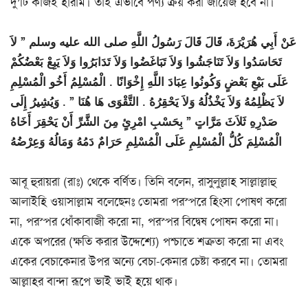
দু’টি কাজই হারাম। তাই এভাবে পণ্য ক্রয় করা জায়েজ হবে না।
عَنْ أَبِي هُرَيْرَةَ، قَالَ قَالَ رَسُولُ اللَّهِ صلى الله عليه وسلم ‏”‏ لاَ
تَحَاسَدُوا وَلاَ تَنَاجَشُوا وَلاَ تَبَاغَضُوا وَلاَ تَدَابَرُوا وَلاَ يَبِعْ بَعْضُكُمْ
عَلَى بَيْعِ بَعْضٍ وَكُونُوا عِبَادَ اللَّهِ إِخْوَانًا ‏.‏ الْمُسْلِمُ أَخُو الْمُسْلِمِ
لاَ يَظْلِمُهُ وَلاَ يَخْذُلُهُ وَلاَ يَحْقِرُهُ ‏.‏ التَّقْوَى هَا هُنَا ‏”‏ ‏.‏ وَيُشِيرُ إِلَى
صَدْرِهِ ثَلاَثَ مَرَّاتٍ ‏”‏ بِحَسْبِ امْرِئٍ مِنَ الشَّرِّ أَنْ يَحْقِرَ أَخَاهُ
الْمُسْلِمَ كُلُّ الْمُسْلِمِ عَلَى الْمُسْلِمِ حَرَامٌ دَمُهُ وَمَالُهُ وَعِرْضُهُ
আবূ হুরায়রা (রাঃ) থেকে বর্ণিত। তিনি বলেন, রাসুলুল্লাহ সাল্লাল্লাহু
আলাইহি ওয়াসাল্লাম বলেছেনঃ তোমরা পরস্পরে হিংসা পোষণ করো
না, পরস্পর ধোঁকাবাজী করো না, পরস্পর বিদ্বেষ পোষন করো না।
একে অপরের (ক্ষতি করার উদ্দেশ্যে) পশ্চাতে শত্রুতা করো না এবং
একের বেচাকেনার উপর অন্যে বেচা-কেনার চেষ্টা করবে না। তোমরা
আল্লাহর বান্দা রূপে ভাই ভাই হয়ে থাক।