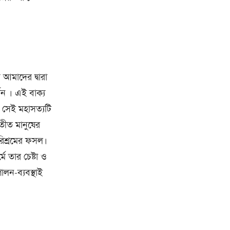
 আমাদের দ্বারা
শন । এই বাক্য
 সেই মহাসত্যটি
তীত মানুষের
পরিশ্রমের ফসল।
ে তার চেষ্টা ও
লন-ব্যবস্থাই