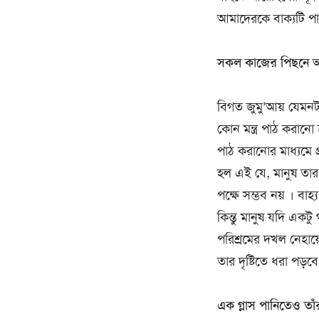
আমাদেরকে বাক্যটি প
সকল কাজের পিছনে আল্ল
বিগত জুমু’আয় যেমনটা 
কোন মন্ত্র পাঠ করানো
পাঠ করানোর মাধ্যমে প
হল এই যে, মানুষ তার
পক্ষে সম্ভব নয় । বা
কিন্তু মানুষ যদি একট
পরিশ্রমের দখল নেহায়
তার দৃষ্টিতে ধরা পড়বে
এক গ্লাস পানিতেও তাঁর