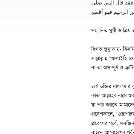
.فقد قال النبي صلى
من الرحيم فهو أقطع
সম্মানিত সুধী ও প্রিয
বিগত জুমু’আয়- বিসমি
সাল্লাল্লাহু ‘আলাইহি ও
না তা অসম্পূর্ণ ও ত্রু
এই উক্তির মাধ্যমে রাসূ
কাজ আল্লাহর নামে শুরু
যা পাঠ করতে আমাদেরক
প্রবেশকালে, `ওয়াশরু
প্রবেশের পূর্বে, মসজি
বাহনে আরোহণের পূর্বক