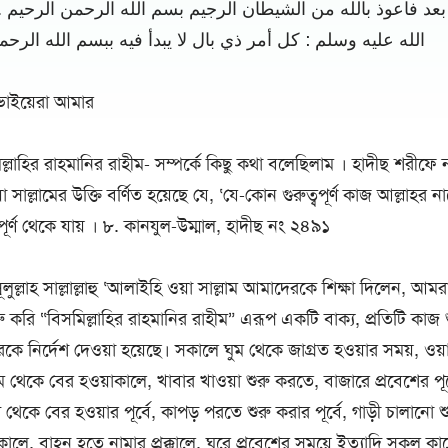
بعد فاعوذ بالله من الشيطان الرجيم بسم الله الرحمن الرحيم 
الله عليه وسلم : كل أمر ذي بال لا يبدأ فيه ببسم الله الرح
় ভাইয়েরা আমার
ল্লাহির রাহমানির রাহীম- সম্পর্কে কিছু কথা বলেছিলাম । হাদীছ শরীফে 
য়া সাল্লামের উক্তি বর্ণিত হয়েছে যে, ‘যে-কোন গুরুত্বপূর্ণ কাজ আল্লাহর ন
টিপূর্ণ থেকে যায় । ৮. কানযুল-উম্মাল, হাদীছ নং ২৪৯১
লুল্লাহ সাল্লাল্লাহু ‘আলাইহি ওয়া সাল্লাম আমাদেরকে শিক্ষা দিলেন, আমর
 করি “বিসমিল্লাহির রাহমানির রাহীম” এরূপ একটি বাক্য, প্রতিটি কাজ শু
ে নির্দেশ দেওয়া হয়েছে। সকালে ঘুম থেকে জাগ্রত হওয়ার সময়, ওয়
ম থেকে বের হওয়াকালে, খাবার খাওয়া শুরু করতে, বাজারে প্রবেশের পূর
দ থেকে বের হওয়ার পূর্বে, কাপড় পরতে শুরু করার পূর্বে, গাড়ী চালানো 
ালে, বাহন হতে নামার প্রক্কালে, ঘরে প্রবেশের সময়ে ইত্যাদি সকল কা