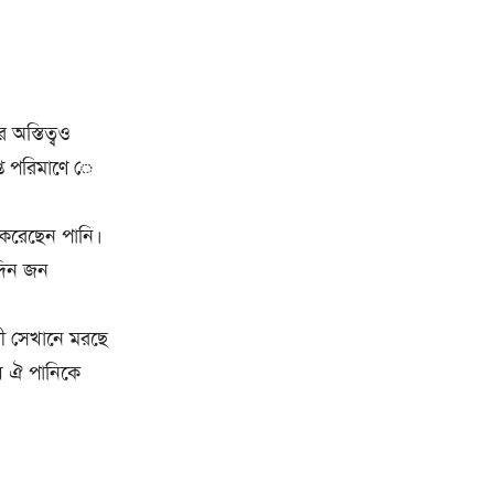
 অস্তিত্বও
্ত পরিমাণে ে
 করেছেন পানি।
দিন জন
াণী সেখানে মরছে
য় ঐ পানিকে