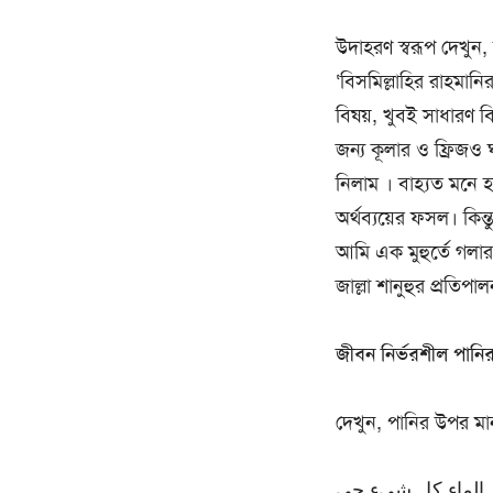
উদাহরণ স্বরূপ দেখুন,
‘বিসমিল্লাহির রাহমানি
বিষয়, খুবই সাধারণ ব
জন্য কূলার ও ফ্রিজও 
নিলাম । বাহ্যত মনে হ
অর্থব্যয়ের ফসল। কিন্
আমি এক মুহুর্তে গলার
জাল্লা শানুহুর প্রতি
জীবন নির্ভরশীল পান
দেখুন, পানির উপর মা
 الماء كل شيء حي