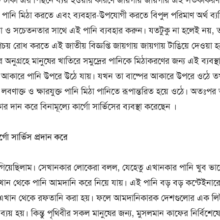
াকা এর পিছনে ব্যয় হওয়ার কারণে জায়গায় জায়গায় এই সতর্কীকরণ বিজ
 পানি মিঠা করতে এবং ব্যবহার-উপযোগী করতে বিপুল পরিমাণ অর্থ ব্যয
তা ও সচেতনতার সাথে এই পানি ব্যবহার করুন। যতটুকু না হলেই নয়, ত
রোধ করতে এই জাতীয় বিজ্ঞপ্তি জায়গায় জায়গায় টাঙিয়ে দেওয়া হয়
তাঁর অনুগ্রহে মানুষের খাতিরে সমুদ্রের পানিকে মিঠাকরণের জন্য এই ব্যবস
পের আকারে পানি উপরে উঠে যায়। যখন তা বাষ্পের আকারে উপরে ওঠে 
্রের লবণাক্ত ও ক্ষারযুক্ত পানি মিঠা পানিতে রূপান্তরিত হয়ে ওঠে। অতঃপ
দান করে বিনামূল্যে কার্গো সার্ভিসের ব্যবস্থা করেছেন ।
্গো সার্ভিস প্রদান করে
ে গিয়েছিলাম। সেখানকার লোকেরা বলল, যেহেতু এখানকার পানি খুব ভালো 
ন থেকে পানি আমদানি করে নিয়ে যায়। এই পানি বড় বড় কন্টেইনার
েশে এখান থেকে রফতানি করা হয়। ফলে আমদানিকারক দেশগুলোর এক লি
যয় হয়। কিন্তু পৃথিবীর সকল মানুষের জন্য, মুসলমান কাফের নির্বিশেষে