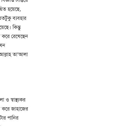
্ঞপ্তি টাঙিয়ে
়িত হয়েছে,
তটুকু ব্যবহার
েছে। কিন্তু
্থা করে রেখেছেন
তখন
র আল্লাহ তা’আলা
ও স্বাস্থ্যকর
ে করে জাহাজের
টার পানির