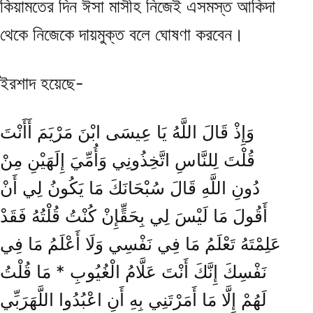
কিয়ামতের দিন ঈসা মাসীহ নিজেই এসমস্ত আকিদা
থেকে নিজেকে দায়মুক্ত বলে ঘোষণা করবেন।
ইরশাদ হয়েছে-
وَإِذْ قَالَ اللَّهُ يَا عِيسَى ابْنَ مَرْيَمَ أَأَنْتَ
قُلْتَ لِلنَّاسِ اتَّخِذُونِي وَأُمِّيَ إِلَهَيْنِ مِنْ
دُونِ اللَّهِ قَالَ سُبْحَانَكَ مَا يَكُونُ لِي أَنْ
أَقُولَ مَا لَيْسَ لِي بِحَقٍّإِنْ كُنْتُ قُلْتُهُ فَقَدْ
عَلِمْتَهُ تَعْلَمُ مَا فِي نَفْسِي وَلَا أَعْلَمُ مَا فِي
نَفْسِكَ إِنَّكَ أَنْتَ عَلَّامُ الْغُيُوبِ * مَا قُلْتُ
لَهُمْ إِلَّا مَا أَمَرْتَنِي بِهِ أَنِ اعْبُدُوا اللَّهَرَبِّي