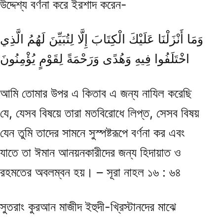
উদ্দেশ্য বর্ণনা করে ইরশাদ করেন-
وَمَا أَنْزَلْنَا عَلَيْكَ الْكِتَابَ إِلَّا لِتُبَيِّنَ لَهُمُ الَّذِي
اخْتَلَفُوا فِيهِ وَهُدًى وَرَحْمَةً لِقَوْمٍ يُؤْمِنُونَ
আমি তোমার উপর এ কিতাব এ জন্য নাযিল করেছি
যে, যেসব বিষয়ে তারা মতবিরোধে লিপ্ত, সেসব বিষয়
যেন তুমি তাদের সামনে সুস্পষ্টরূপে বর্ণনা কর এবং
যাতে তা ঈমান আনয়নকারীদের জন্য হিদায়াত ও
রহমতের অবলম্বন হয়। – সূরা নাহল ১৬ : ৬৪
সুতরাং কুরআন মাজীদ ইহুদী-খ্রিস্টানদের মাঝে