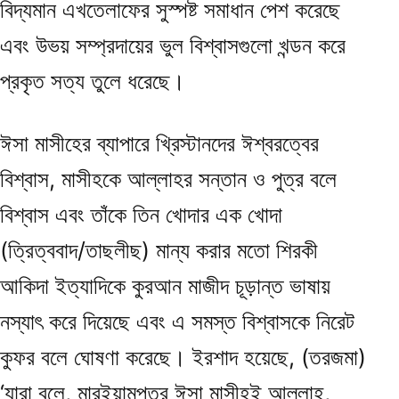
বিদ্যমান এখতেলাফের সুস্পষ্ট সমাধান পেশ করেছে
এবং উভয় সম্প্রদায়ের ভুল বিশ্বাসগুলো খন্ডন করে
প্রকৃত সত্য তুলে ধরেছে।
ঈসা মাসীহের ব্যাপারে খ্রিস্টানদের ঈশ্বরত্বের
বিশ্বাস, মাসীহকে আল্লাহর সন্তান ও পুত্র বলে
বিশ্বাস এবং তাঁকে তিন খোদার এক খোদা
(ত্রিত্ববাদ/তাছলীছ) মান্য করার মতো শিরকী
আকিদা ইত্যাদিকে কুরআন মাজীদ চূড়ান্ত ভাষায়
নস্যাৎ করে দিয়েছে এবং এ সমস্ত বিশ্বাসকে নিরেট
কুফর বলে ঘোষণা করেছে। ইরশাদ হয়েছে, (তরজমা)
‘যারা বলে, মারইয়ামপুত্র ঈসা মাসীহই আল্লাহ,