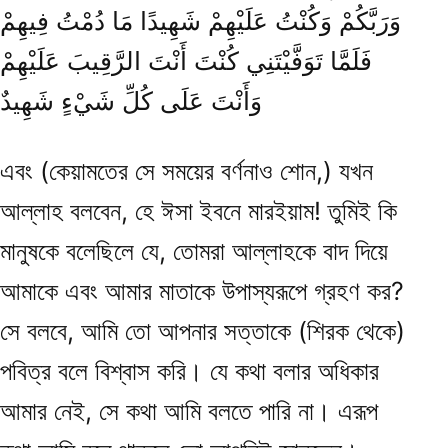
وَرَبَّكُمْ وَكُنْتُ عَلَيْهِمْ شَهِيدًا مَا دُمْتُ فِيهِمْ
فَلَمَّا تَوَفَّيْتَنِي كُنْتَ أَنْتَ الرَّقِيبَ عَلَيْهِمْ
وَأَنْتَ عَلَى كُلِّ شَيْءٍ شَهِيدٌ
এবং (কেয়ামতের সে সময়ের বর্ণনাও শোন,) যখন
আল্লাহ বলবেন, হে ঈসা ইবনে মারইয়াম! তুমিই কি
মানুষকে বলেছিলে যে, তোমরা আল্লাহকে বাদ দিয়ে
আমাকে এবং আমার মাতাকে উপাস্যরূপে গ্রহণ কর?
সে বলবে, আমি তো আপনার সত্তাকে (শিরক থেকে)
পবিত্র বলে বিশ্বাস করি। যে কথা বলার অধিকার
আমার নেই, সে কথা আমি বলতে পারি না। এরূপ