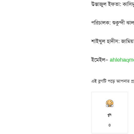
উস্তাজুল ইফতা: কাসি
পরিচালক: শুকুন্দী ঝা
শাইখুল হাদীস: জামিয়া
ইমেইল–
ahlehaqm
এই ব্লগটি পড়ে আপনার প্রত
খুশি
0