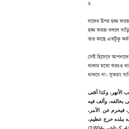
২
যাদের উপর হজ্জ ফরজ ন
হজ্জ ফরজ বললে বাড়ি
তার কাছে এতটুকু অর্থ
সেই হিসেবে আপনাদের 
থাকার মতো খরচও থাক
থাকবে না। সুতরাং বাড
 الأنهر، وكذا أفتى
ى بخالفه، وألف فيه
مر، فيحرم عن الآمر
اله ببلده حرج عظيم