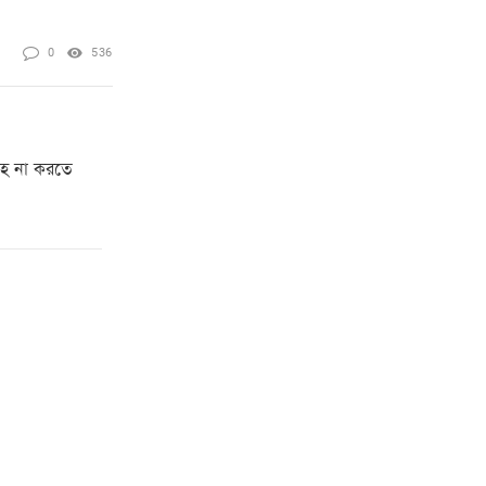
0
536
াহ না করতে