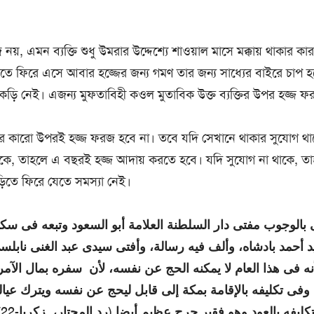
য়, এমন ব্যক্তি শুধু উমরার উদ্দেশ্যে শাওয়াল মাসে মক্কায় থাকার ক
তে ফিরে এসে আবার হজ্জের জন্য গমণ তার জন্য সাধ্যের বাইরে চাপ হয
কড়ি নেই। এজন্য মুফতাবিহী কওল মুতাবিক উক্ত ব্যক্তির উপর হজ্জ ফ
কারো উপরই হজ্জ ফরজ হবে না। তবে যদি সেখানে থাকার সুযোগ থাকে, 
ে, তাহলে এ বছরই হজ্জ আদায় করতে হবে। যদি সুযোগ না থাকে, ত
়িতে ফিরে যেতে সমস্যা নেই।
 بالوجوب مفتى دار السلطنة العلامة أبو السعود وتبعه فى سكب
د أحمد بادشاه، وألف فيه رسالة، وأفتى سيدى عبد الغنى نابلس
أنه فى هذا العام لا يمكنه الحج عن نفسه، لأن سفره بمال الآ
 وفى تكليفه بالإقامة بمكة إلى قابل ليحج عن نفسه ويترك عي
يفه بالعود وهو فقير حرج عظيم أيضا (رد المحتار، زكريا-4/22، كرتاشى-2/604