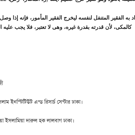
د به الفقير المتنفل لنفسه ليخرج الفقير المأمور، فإنه إذا وصل
كالمكى، لأن قدرته بقدرة غيره، وهى لا تعتبر، فلا يجب عليه الخ)
জী
াম ইনস্টিটিউট এন্ড রিসার্চ সেন্টার ঢাকা।
য়া ইসলামিয়া দারুল হক লালবাগ ঢাকা।