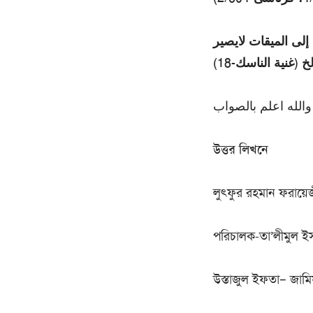
 إلى الميقات لايصير
 (غنية الناسك-18
والله اعلم بالصواب
উত্তর লিখনে
লুৎফুর রহমান ফরায়ে
পরিচালক-তা’লীমুল ইসল
উস্তাজুল ইফতা– জামি