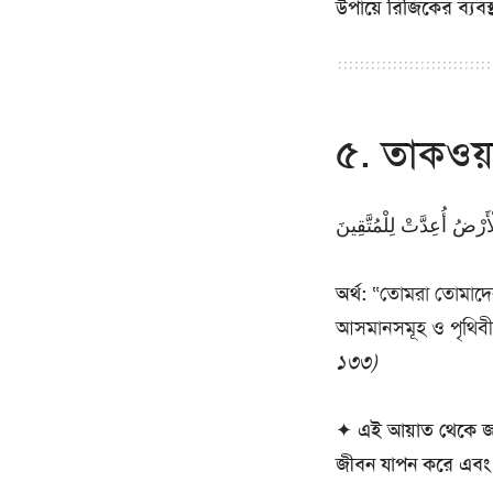
উপায়ে রিজিকের ব্যবস
৫. তাকওয়া
َرْضُ أُعِدَّتْ لِلْمُتَّقِينَ
অর্থ:
“তোমরা তোমাদের প
আসমানসমূহ ও পৃথিবীর
১৩৩)
✦
এই আয়াত থেকে জানা
জীবন যাপন করে এবং আ