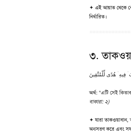
✦
এই আয়াত থেকে বো
নির্ধারিত।
৩. তাকওয়
 ۛ فِيهِ ۛ هُدًى لِّلْمُتَّقِينَ
অর্থ:
“এটি সেই কিতাব
বাকারা: ২)
✦
যারা তাকওয়াবান, 
অনুসরণ করে এবং স