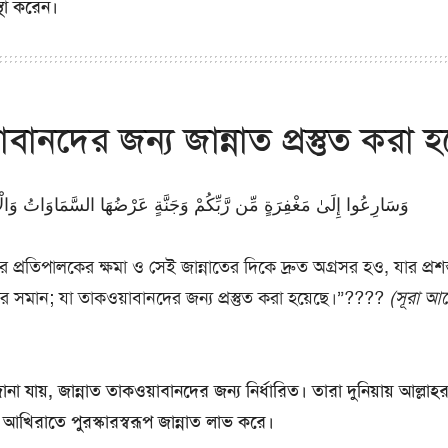
্থা করেন।
বানদের জন্য জান্নাত প্রস্তুত করা হ
وَسَارِعُوا إِلَىٰ مَغْفِرَةٍ مِّن رَّبِّكُمْ وَجَنَّةٍ عَرْضُهَا السَّمَاوَاتُ وَالْأ
্রতিপালকের ক্ষমা ও সেই জান্নাতের দিকে দ্রুত অগ্রসর হও, যার প্রশস
 সমান; যা তাকওয়াবানদের জন্য প্রস্তুত করা হয়েছে।”????
(সূরা আ
 যায়, জান্নাত তাকওয়াবানদের জন্য নির্ধারিত। তারা দুনিয়ায় আল্লাহ
খিরাতে পুরস্কারস্বরূপ জান্নাত লাভ করে।