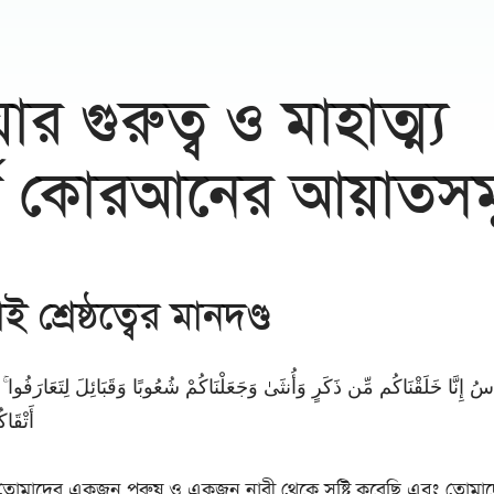
র গুরুত্ব ও মাহাত্ম্য
্কে কোরআনের আয়াতসম
 শ্রেষ্ঠত্বের মানদণ্ড
لنَّاسُ إِنَّا خَلَقْنَاكُم مِّن ذَكَرٍ وَأُنثَىٰ وَجَعَلْنَاكُمْ شُعُوبًا وَقَبَائِلَ لِتَعَارَفُوا ۚ 
أَتْقَاك
তোমাদের একজন পুরুষ ও একজন নারী থেকে সৃষ্টি করেছি এবং তোমাদে