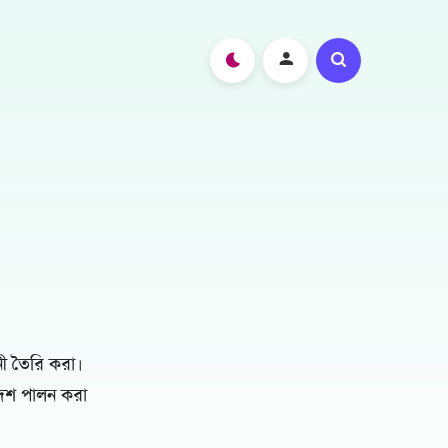
টনী তৈরি করা
।
দেশ পালন করা