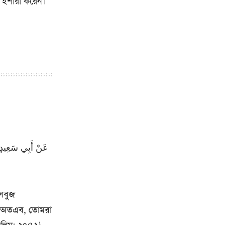
 ইশারা করেন।
عَنْ أَبِي سَعِيدٍ
 সবুজ
। অতএব, তোমরা