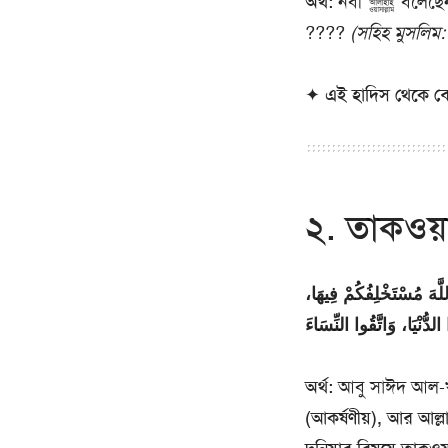
অর্থ:
নবী ﷺ বলেছ
????
(সহিহ মুসলিম
✦
এই হাদিস থেকে বোঝ
২. তাকওয়া
 اللَّهَ مُسْتَخْلِفُكُمْ فِيهَا
لدُّنْيَا، وَاتَّقُوا النِّسَاءَ
অর্থ:
(আকর্ষণীয়), আর আ