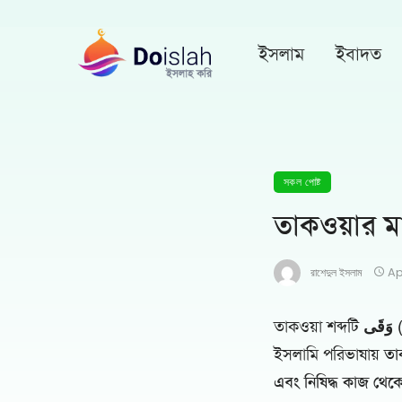
ইসলাম
ইবাদত
সকল পোষ্ট
তাকওয়ার ম
রাশেদুল ইসলাম
Ap
তাকওয়া শব্দটি
َى
ইসলামি পরিভাষায়
তা
এবং নিষিদ্ধ কাজ থেকে