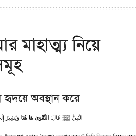
র মাহাত্ম্য নিয়ে
মূহ
 হৃদয়ে অবস্থান করে
النَّبِيُّ ﷺ قَالَ:
التَّقْوَىٰ هَا هُنَا
وَيُشِيرُ إِلَ