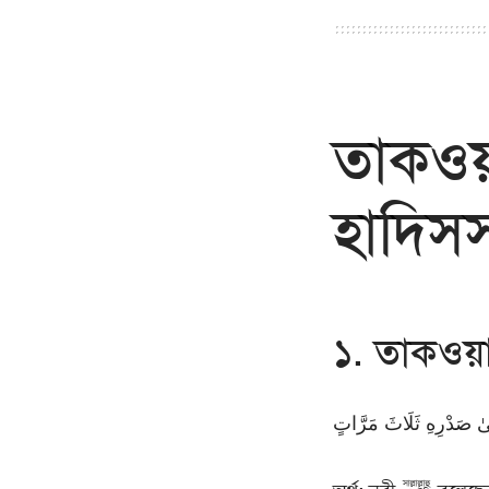
তাকওয়া
হাদিসস
১. তাকওয়া
ىٰ صَدْرِهِ ثَلَاثَ مَرَّاتٍ