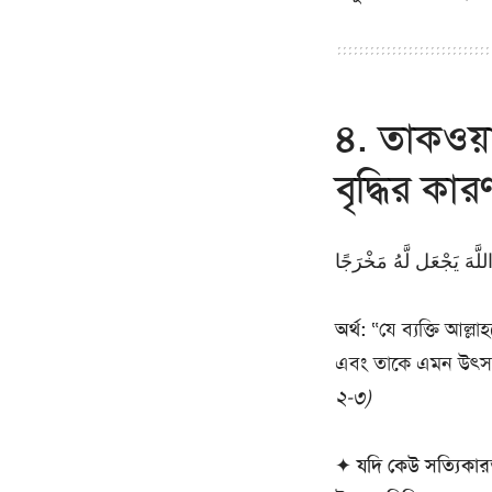
৪. তাকওয়
বৃদ্ধির কার
অর্থ:
“যে ব্যক্তি আল্ল
এবং তাকে এমন উৎস 
২-৩)
✦
যদি কেউ সত্যিকার