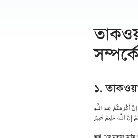
তাকওয়া
সম্পর
১. তাকওয়াই
إِنَّ أَكْرَمَكُمْ عِندَ اللَّهِ
ُمْ إِنَّ اللَّهَ عَلِيمٌ خَبِيرٌ
অর্থ:
“হে মানুষ! আমি 