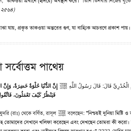
েন,
“তাকওয়া এখানে (হৃদয়ে) অবস্থান করে।”
তিনি তিনবার নিজের বুকে
: ২৫৬৪)
া যায়, প্রকৃত তাকওয়া অন্তরের গুণ, যা বাহ্যিক আচরণে প্রকাশ পায়।
 সর্বোত্তম পাথেয়
 الْخُدْرِيِّ قَالَ: قَالَ رَسُولُ اللَّهِ ﷺ
إِنَّ الدُّنْيَا حُلْوَةٌ خَضِرَةٌ، وَإِنَّ،
فَيَنْظُرُ كَيْفَ تَعْمَلُونَ، فَاتَّقُوا ا
আবু সাঈদ আল-খুদরি (রাঃ) থেকে বর্ণিত, রাসূল ﷺ বলেছেন:
“নিশ্চয়ই দুনিয়া মিষ্টি ও
ল্লাহ তোমাদের সেখানে খলিফা করেছেন এবং দেখছেন তোমরা কী করো