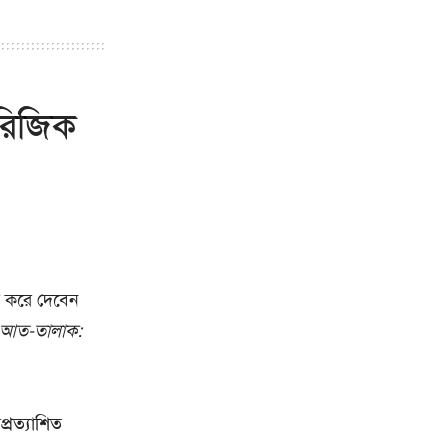
 রিজিক
ের করে দেবেন
া আত-তালাক:
্রত্যাশিত