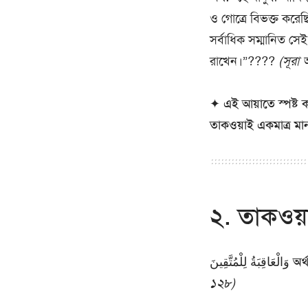
ও গোত্রে বিভক্ত করেছ
সর্বাধিক সম্মানিত সেই
রাখেন।”????
(সূরা
✦
এই আয়াতে স্পষ্ট ক
তাকওয়াই একমাত্র মান
২. তাকওয়
وَالْعَاقِبَةُ لِلْمُتَّقِينَ
অর্থ
১২৮)