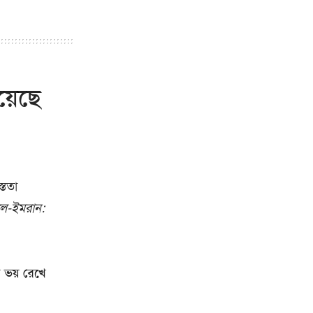
য়েছে
্ততা
লে-ইমরান:
র ভয় রেখে