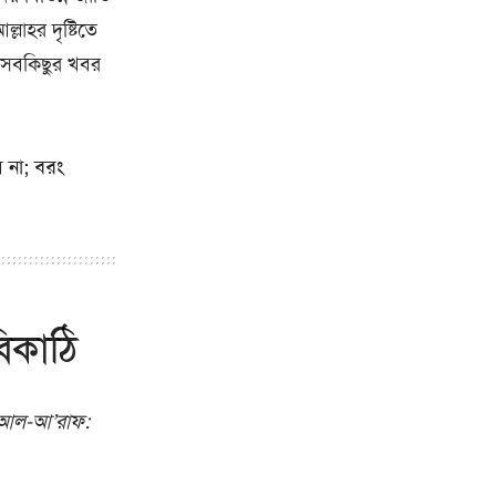
লাহর দৃষ্টিতে
ঞ, সবকিছুর খবর
় না; বরং
িকাঠি
 আল-আ’রাফ: