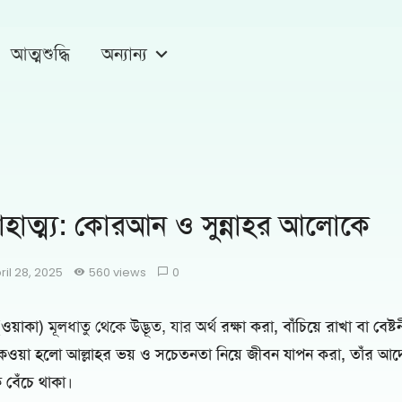
আত্মশুদ্ধি
অন্যান্য
াহাত্ম্য: কোরআন ও সুন্নাহর আলোকে
ril 28, 2025
560 views
0
وَق (ওয়াকা)
মূলধাতু থেকে উদ্ভূত, যার অর্থ
রক্ষা করা, বাঁচিয়ে রাখা বা বেষ্
কওয়া হলো আল্লাহর ভয় ও সচেতনতা নিয়ে জীবন যাপন করা, তাঁর আ
 বেঁচে থাকা
।